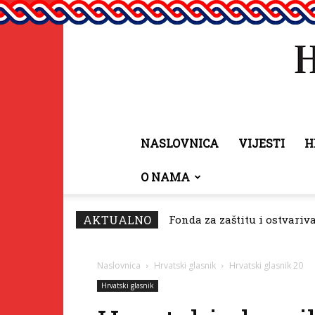
NASLOVNICA
VIJESTI
H
O NAMA
AKTUALNO
Fonda za zaštitu i ostvariv
Naslovnica
Hrvatski glasnik
Hrvatski glasnik 20
Hrvatski glasnik