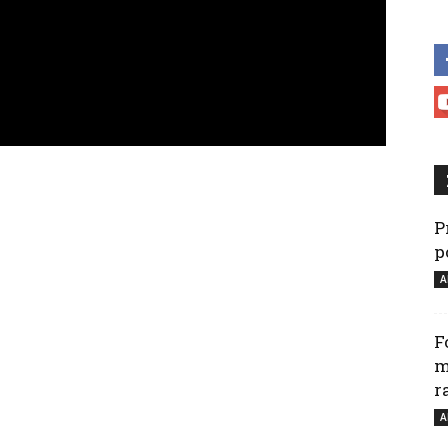
P
p
A
F
m
r
A