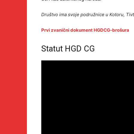
Društvo ima svoje podružnice u Kotoru, Tiv
Prvi zvanični dokument HGDCG-brošura
Statut HGD CG