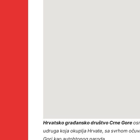
Hrvatsko građansko društvo Crne Gore
osn
udruga koja okuplja Hrvate, sa svrhom očuva
Gori kao autohtonog naroda.