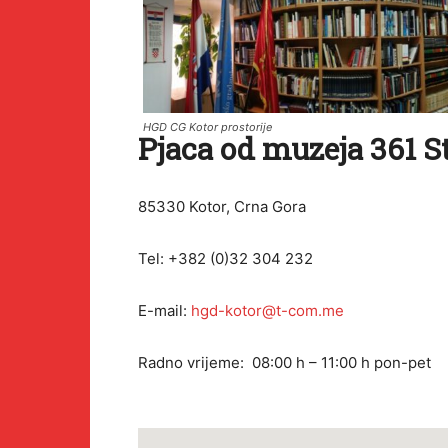
HGD CG Kotor prostorije
Pjaca od muzeja 361 S
85330 Kotor, Crna Gora
Tel: +382 (0)32 304 232
E-mail:
hgd-kotor@t-com.me
Radno vrijeme: 08:00 h – 11:00 h pon-pet