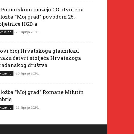
 Pomorskom muzeju CG otvorena
zložba “Moj grad” povodom 25.
bljetnice HGD-a
28. lipnja 2026.
ktuelno
ovi broj Hrvatskoga glasnika:u
naku četvrt stoljeća Hrvatskoga
rađanskog društva
25. lipnja 2026.
ktuelno
zložba “Moj grad” Romane Milutin
abris
23. lipnja 2026.
ktuelno