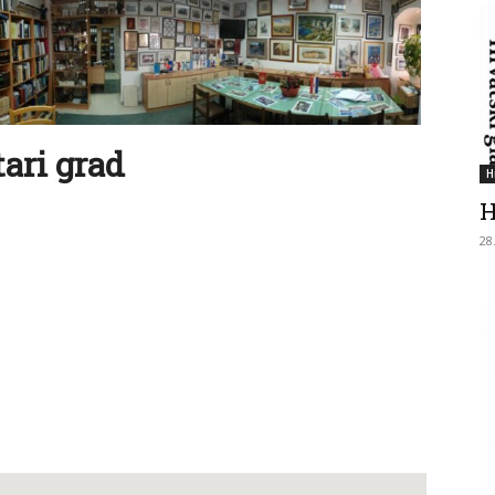
tari grad
H
H
28