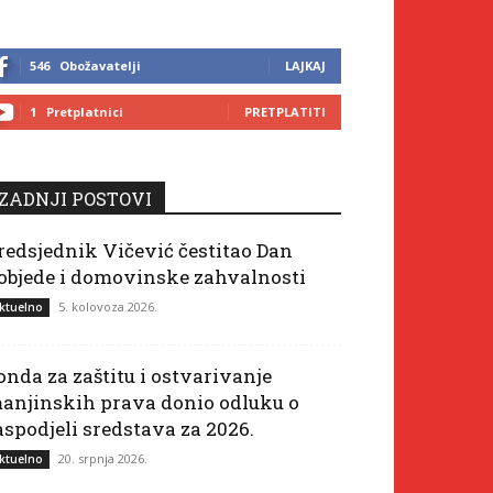
546
Obožavatelji
LAJKAJ
1
Pretplatnici
PRETPLATITI
ZADNJI POSTOVI
redsjednik Vičević čestitao Dan
objede i domovinske zahvalnosti
5. kolovoza 2026.
ktuelno
onda za zaštitu i ostvarivanje
anjinskih prava donio odluku o
aspodjeli sredstava za 2026.
20. srpnja 2026.
ktuelno