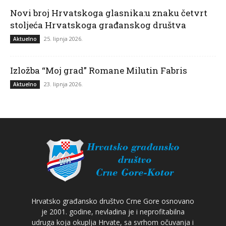
Novi broj Hrvatskoga glasnika:u znaku četvrt
stoljeća Hrvatskoga građanskog društva
25. lipnja 2026.
Aktuelno
Izložba “Moj grad” Romane Milutin Fabris
23. lipnja 2026.
Aktuelno
Hrvatsko građansko društvo Crne Gore osnovano
je 2001. godine, nevladina je i neprofitabilna
udruga koja okuplja Hrvate, sa svrhom očuvanja i