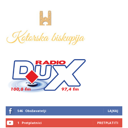
546
Obožavatelji
LAJKAJ
1
Pretplatnici
PRETPLATITI