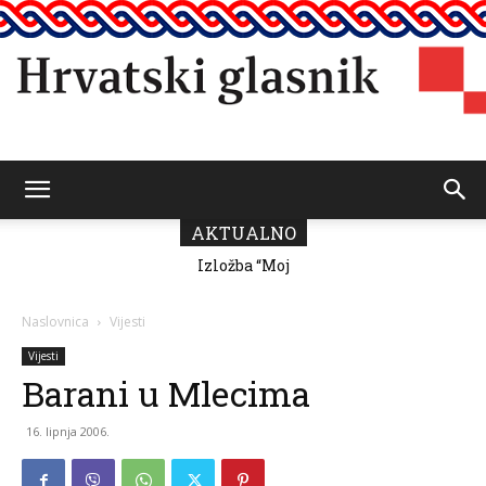
Hrvatski
AKTUALNO
Izložba “Moj
grad” Romane
Milutin Fabris
glasnik
Naslovnica
Vijesti
Vijesti
Barani u Mlecima
16. lipnja 2006.