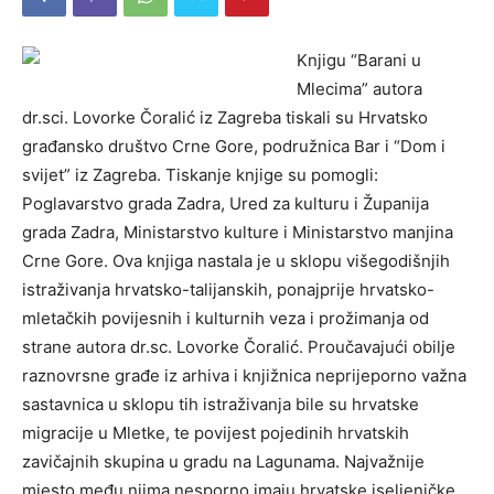
Knjigu “Barani u
Mlecima” autora
dr.sci. Lovorke Čoralić iz Zagreba tiskali su Hrvatsko
građansko društvo Crne Gore, podružnica Bar i “Dom i
svijet” iz Zagreba. Tiskanje knjige su pomogli:
Poglavarstvo grada Zadra, Ured za kulturu i Županija
grada Zadra, Ministarstvo kulture i Ministarstvo manjina
Crne Gore.
Ova knjiga nastala je u sklopu višegodišnjih
istraživanja hrvatsko-talijanskih, ponajprije hrvatsko-
mletačkih povijesnih i kulturnih veza i prožimanja od
strane autora dr.sc. Lovorke Čoralić. Proučavajući obilje
raznovrsne građe iz arhiva i knjižnica neprijeporno važna
sastavnica u sklopu tih istraživanja bile su hrvatske
migracije u Mletke, te povijest pojedinih hrvatskih
zavičajnih skupina u gradu na Lagunama. Najvažnije
mjesto među njima nesporno imaju hrvatske iseljeničke