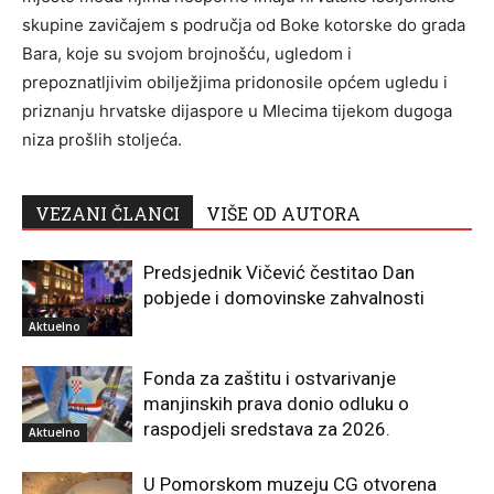
skupine zavičajem s područja od Boke kotorske do grada
Bara, koje su svojom brojnošću, ugledom i
prepoznatljivim obilježjima pridonosile općem ugledu i
priznanju hrvatske dijaspore u Mlecima tijekom dugoga
niza prošlih stoljeća.
VEZANI ČLANCI
VIŠE OD AUTORA
Predsjednik Vičević čestitao Dan
pobjede i domovinske zahvalnosti
Aktuelno
Fonda za zaštitu i ostvarivanje
manjinskih prava donio odluku o
raspodjeli sredstava za 2026.
Aktuelno
U Pomorskom muzeju CG otvorena