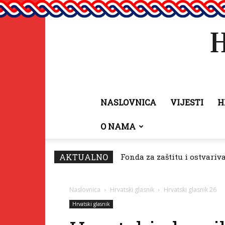
NASLOVNICA
VIJESTI
H
O NAMA
AKTUALNO
Fonda za zaštitu i ostvariv
Naslovnica
Hrvatski glasnik
Hrvatski glasnik 26
Hrvatski glasnik