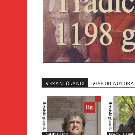
VEZANI ČLANCI
VIŠE OD AUTORA
Hrvatski glasnik
Hrvatski glasnik