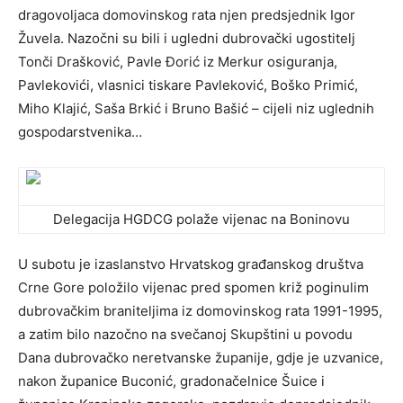
dragovoljaca domovinskog rata njen predsjednik Igor
Žuvela. Nazočni su bili i ugledni dubrovački ugostitelj
Tonči Drašković, Pavle Đorić iz Merkur osiguranja,
Pavlekovići, vlasnici tiskare Pavleković, Boško Primić,
Miho Klajić, Saša Brkić i Bruno Bašić – cijeli niz uglednih
gospodarstvenika…
Delegacija HGDCG polaže vijenac na Boninovu
U subotu je izaslanstvo Hrvatskog građanskog društva
Crne Gore položilo vijenac pred spomen križ poginulim
dubrovačkim braniteljima iz domovinskog rata 1991-1995,
a zatim bilo nazočno na svečanoj Skupštini u povodu
Dana dubrovačko neretvanske županije, gdje je uzvanice,
nakon županice Buconić, gradonačelnice Šuice i