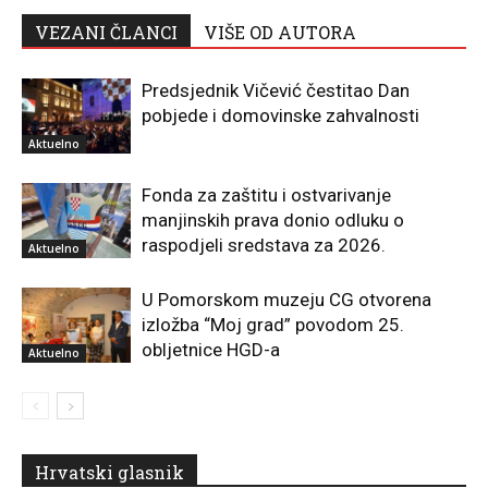
VEZANI ČLANCI
VIŠE OD AUTORA
Predsjednik Vičević čestitao Dan
pobjede i domovinske zahvalnosti
Aktuelno
Fonda za zaštitu i ostvarivanje
manjinskih prava donio odluku o
raspodjeli sredstava za 2026.
Aktuelno
U Pomorskom muzeju CG otvorena
izložba “Moj grad” povodom 25.
obljetnice HGD-a
Aktuelno
Hrvatski glasnik