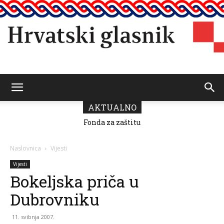
Hrvatski
AKTUALNO
Fonda za zaštitu
U Pomorskom
i ostvarivanje
muzeju CG
manjinskih
otvorena izložba
glasnik
prava donio
“Moj grad”
Naslovnica
Vijesti
odluku o
povodom 25.
raspodjeli
obljetnice HGD-
Vijesti
sredstava za
a
Bokeljska priča u
2026.
Dubrovniku
11. svibnja 2007.