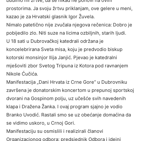
budimo mi žrtve, da se nikad ne ponovi na ovim
prostorima. Ja svoju žrtvu priklanjam, ove gelere u meni,
kazao je za Hrvatski glasnik Igor Žuvela.
Nimalo patetično nije zvučala njegova rečenica: Dobro je
pobijedilo zlo. Niti suze na licima ozbiljnih, starih ljudi.
U 18 sati u Dubrovačkoj katedrali održana je
koncelebrirana Sveta misa, koju je predvodio biskup
kotorski monsinjor Ilija Janjić. Pjevao je katedralni
mješoviti zbor Svetog Tripuna iz Kotora pod ravnanjem
Nikole Ćučića.
Manifestacija „Dani Hrvata iz Crne Gore“ u Dubrovniku
završena je donatorskim koncertom u prepunoj sportskoj
dvorani na Gospinom polju, uz učešće svih navedenih
klapa i Dražena Žanka. I ovaj program sjajno je vodio
Branko Uvodić. Rastali smo se uz obećanje domaćina da
se vidimo uskoro, u Crnoj Gori.
Manifestaciju su osmislili i realizirali članovi
Organizacionog odbora: predsjednik Odbora i idejni