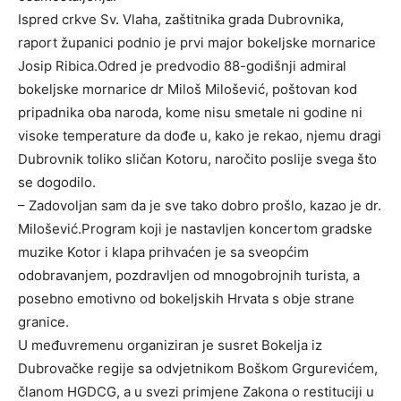
Ispred crkve Sv. Vlaha, zaštitnika grada Dubrovnika,
raport županici podnio je prvi major bokeljske mornarice
Josip Ribica.Odred je predvodio 88-godišnji admiral
bokeljske mornarice dr Miloš Milošević, poštovan kod
pripadnika oba naroda, kome nisu smetale ni godine ni
visoke temperature da dođe u, kako je rekao, njemu dragi
Dubrovnik toliko sličan Kotoru, naročito poslije svega što
se dogodilo.
– Zadovoljan sam da je sve tako dobro prošlo, kazao je dr.
Milošević.Program koji je nastavljen koncertom gradske
muzike Kotor i klapa prihvaćen je sa sveopćim
odobravanjem, pozdravljen od mnogobrojnih turista, a
posebno emotivno od bokeljskih Hrvata s obje strane
granice.
U međuvremenu organiziran je susret Bokelja iz
Dubrovačke regije sa odvjetnikom Boškom Grgurevićem,
članom HGDCG, a u svezi primjene Zakona o restituciji u