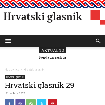
Hrvatski
AKTUALNO
Fonda za zaštitu
i ostvarivanje
manjinskih
glasnik
prava donio
Naslovnica
Hrvatski glasnik
odluku o
raspodjeli
Hrvatski glasnik
sredstava za
Hrvatski glasnik 29
2026.
31. svibnja 2007.