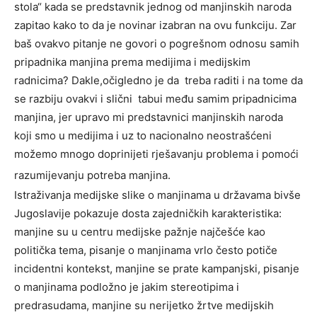
stola“ kada se predstavnik jednog od manjinskih naroda
zapitao kako to da je novinar izabran na ovu funkciju. Zar
baš ovakvo pitanje ne govori o pogrešnom odnosu samih
pripadnika manjina prema medijima i medijskim
radnicima? Dakle,očigledno je da
treba raditi i na tome da
se razbiju ovakvi i slični
tabui među samim pripadnicima
manjina, jer upravo mi predstavnici manjinskih naroda
koji smo u medijima i uz to nacionalno
neostrašćeni
možemo mnogo doprinijeti rješavanju problema i pomoći
razumijevanju potreba manjina.
Istraživanja medijske slike o manjinama u državama bivše
Jugoslavije pokazuje dosta zajedničkih karakteristika:
manjine su u centru medijske pažnje najčešće kao
politička tema, pisanje o manjinama vrlo često potiče
incidentni kontekst, manjine se prate kampanjski, pisanje
o manjinama podložno je jakim stereotipima i
predrasudama, manjine su nerijetko žrtve medijskih