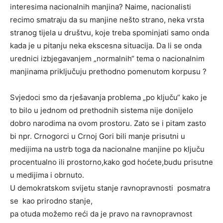
interesima nacionalnih manjina? Naime, n
acionalisti
recimo smatraju da su manjine nešto strano, neka vrsta
stranog t
ij
ela u društvu, koj
e
treba spominjati samo onda
kada je u pitanju neka ekscesna situacija
. Da li se onda
urednici izbjegavanjem „normalnih“ tema o nacionalnim
manjinama priključuju prethodno pomenutom korpusu ?
Svjedoci smo da rješavanja problema „po ključu“ kako je
to bilo u jednom od prethodnih sistema nije donijelo
dobro narodima na ovom prostoru. Zato se i pitam zasto
bi npr. Crnogorci u Crnoj Gori bili manje prisutni u
medijima na ustrb toga da nacionalne manjine po ključu
procentualno ili prostorno,kako god hoćete,budu prisutne
u medijima i obrnuto.
U
demokratskom
svijetu
stanje
ravnopravnosti
posmatra
se
kao
prirodno
stanje,
pa
otuda
možemo
reći
da
je
pravo
na
ravnopravnost