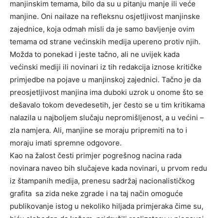
manjinskim temama, bilo da su u pitanju manje ili veće
manjine
.
Oni nailaze na refleksnu os
j
etljivost manjinske
zajednice, koja odmah misli da je samo bavljenje ovim
temama od strane većinskih medija upereno protiv njih.
Možda to ponekad
i
jeste tačno, ali ne uv
ij
ek kada
većinski mediji ili novinari iz tih redakcija iznose kritičke
prim
j
edbe na pojave u manjinskoj zajednici. Tačno je da
preos
j
etljivost manjina ima dubok
i
uzrok u onome što se
dešavalo tokom devedesetih, jer često se u tim kritikama
nalazila u najboljem slučaju nepromišljenost, a u većini –
zla nam
j
era. Ali, manjine se moraju pripremiti na to i
moraju imati spremne odgovore.
Kao na žalost česti primjer pogrešnog nacina rada
novinara naveo bih slučajeve kada novinari, u prvom redu
iz štampanih medija, prenesu sadržaj nacionalističkog
grafita
sa zida neke zgrade i na taj način omoguće
publikovanje istog u nekoliko hiljada primjeraka čime su,