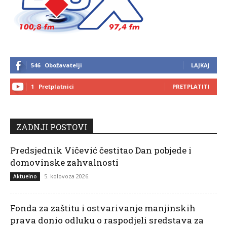
546
Obožavatelji
LAJKAJ
1
Pretplatnici
PRETPLATITI
ZADNJI POSTOVI
Predsjednik Vičević čestitao Dan pobjede i
domovinske zahvalnosti
5. kolovoza 2026.
Aktuelno
Fonda za zaštitu i ostvarivanje manjinskih
prava donio odluku o raspodjeli sredstava za