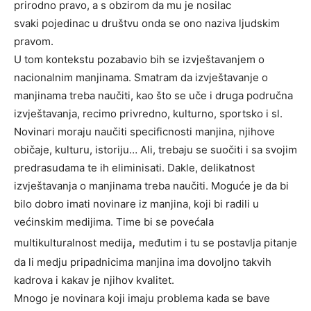
prirodno
pravo, a
s
obzirom da mu je
nosilac
svaki
pojedinac u
društvu onda se ono naziva ljudskim
pravom.
U tom kontekstu pozabavio bih se izvještavanjem o
nacionalnim manjinama. Smatram da izvještavanje o
manjinama treba naučiti, kao što se uče i druga područna
izvještavanja, recimo privredno, kulturno, sportsko i sl.
Novinari moraju naučiti specificnosti manjina, njihove
običaje, kulturu, istoriju… Ali, trebaju se suočiti i sa svojim
predrasudama te ih eliminisati. Dakle, delikatnost
izvještavanja o manjinama treba naučiti. Moguće je da bi
bilo dobro imati novinare iz manjina, koji bi radili u
većinskim medijima. Time bi se povećala
,
multikulturalnost medija
međutim i tu se postavlja pitanje
da li medju pripadnicima manjina ima dovoljno takvih
kadrova i kakav je njihov kvalitet.
Mnogo je novinara
koji imaju
problema kada se bave