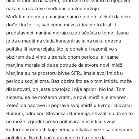
biću slobodan da kažem, pridružili realizatoru u njegovoj
nakani da izazove međunacionalnu mržnju.
Međutim, ne mogu manjine samo s
j
ed
j
eti i čekati da neko
dođe i kaže – e, sad ćemo mi vas idealno tretirati. I
predstavnici manjina moraju uzeti učešća u tome. Jasno
je da u medijima vlada koncentracija na usku dnevnu
politiku
ili komercijalu,
što je donekle i razumljivo s
obzirom da živimo u tranzicionom periodu, ali same
manjine morale bi da se potrude da stvore novi imidž.
Manjine su
na prostoru bivse SFRJ
imale
svoj
imidž u
periodu socijalizma. Bez obzira što se o tom imidžu može
diskutovati, on jeste postojao i nije apriori bio loš. Tom
sistemu se ne možemo vratiti, a novi imidž nije stvoren.
Ž
eleći da naprave i
l
i poprave svoj imidž u Evropi
Slovaci i
Rumuni,
odnosno Slovačka i Rumunija,
s
hvatili su da se
to
ne može izgraditi preko političara, već ističu svoje
kulturne vrednosti koje nemaju nikakve veze sa dnevnom
politikom. Na isti način manjine treba sebe da