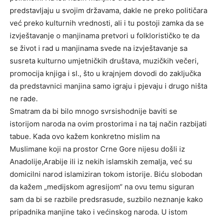
predstavljaju u svojim državama, dakle ne preko političara
već preko kulturnih vrednosti
, ali i tu postoji zamka da se
izvještavanje o manjinama pretvori u folklorističko te da
se život i rad u manjinama svede na izvještavanje sa
susreta kulturno umjetničkih društava, muzičkih večeri,
promocija knjiga i sl., što u krajnjem dovodi do zaključka
da predstavnici manjina samo igraju i pjevaju i drugo ništa
ne rade.
Smatram da bi bilo mnogo svrsishodnije baviti se
istorijom naroda na ovim prostorima i na taj način razbijati
tabue. Kada ovo kažem konkretno mislim na
Muslimane
koji na prostor Crne Gore nijesu došli iz
Anadolije,Arabije ili iz nekih islamskih zemalja, već su
domicilni narod islamiziran tokom istorije. Biću slobodan
da kažem „medijskom agresijom“ na ovu temu siguran
sam da bi se razbile predsrasude, suzbilo neznanje kako
pripadnika manjine tako i većinskog naroda. U istom