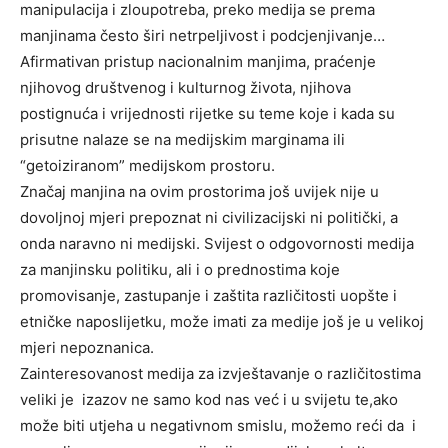
manipulacija i zloupotreba, preko medija se prema
manjinama često širi netrpeljivost i podcjenjivanje…
Afirmativan pristup nacionalnim manjima, praćenje
njihovog društvenog i kulturnog života, njihova
postignuća i vrijednosti rijetke su teme koje i kada su
prisutne nalaze se na medijskim marginama ili
“getoiziranom” medijskom prostoru.
Značaj manjina na ovim prostorima još uvijek nije u
dovoljnoj mjeri prepoznat ni civilizacijski ni politički, a
onda naravno ni medijski. Svijest o odgovornosti medija
za manjinsku politiku, ali i o prednostima koje
promovisanje, zastupanje i zaštita različitosti uopšte i
etničke naposlijetku, može imati za medije još je u velikoj
mjeri nepoznanica.
Zainteresovanost medija za izvještavanje o različitostima
veliki je
izazov ne samo kod nas već i u svijetu te,ako
može biti utjeha u negativnom smislu, možemo reći da
i