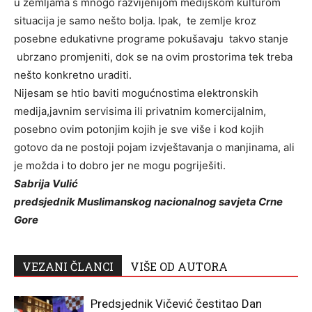
u zemljama s mnogo razvijenijom medijskom kulturom
situacija je samo nešto bolja. Ipak,
te zemlje kroz
posebne edukativne programe pokušavaju
takvo stanje
ubrzano promjeniti, dok se na ovim prostorima tek treba
nešto konkretno uraditi.
N
ijesam se htio baviti mogućnostima elektronskih
medija,javnim servisima ili privatnim komercijalnim,
posebno ovim potonjim kojih je sve više i kod kojih
gotovo da ne postoji pojam izvještavanja o manjinama, ali
je možda i to dobro jer ne mogu pogriješiti.
Sabrija Vulić
predsjednik Muslimanskog nacionalnog savjeta Crne
Gore
VEZANI ČLANCI
VIŠE OD AUTORA
Predsjednik Vičević čestitao Dan