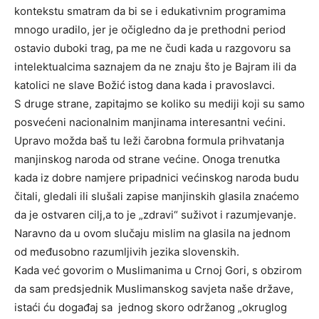
kontekstu smatram da bi se i edukativnim programima
mnogo uradilo, jer je očigledno da je prethodni period
ostavio duboki trag, pa me ne čudi kada u razgovoru sa
intelektualcima saznajem da ne znaju što je Bajram ili da
katolici ne slave Božić istog dana kada i pravoslavci.
S druge strane, zapitajmo se koliko su mediji koji su samo
posvećeni nacionalnim manjinama interesantni većini.
Upravo možda baš tu leži čarobna formula prihvatanja
manjinskog naroda od strane većine. Onoga trenutka
kada iz dobre namjere pripadnici većinskog naroda budu
čitali, gledali ili slušali zapise manjinskih glasila znaćemo
da je ostvaren cilj,a to je „zdravi“ suživot i razumjevanje.
Naravno da u ovom slučaju mislim na glasila na jednom
od međusobno razumljivih jezika slovenskih.
Kada već govorim o Muslimanima u Crnoj Gori, s obzirom
da sam predsjednik Muslimanskog savjeta naše države,
istaći ću događaj sa
jednog skoro održanog „okruglog