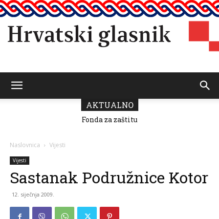
Hrvatski
AKTUALNO
Fonda za zaštitu
i ostvarivanje
manjinskih
glasnik
prava donio
Naslovnica
Vijesti
odluku o
raspodjeli
Vijesti
sredstava za
Sastanak Podružnice Kotor
2026.
12. siječnja 2009.