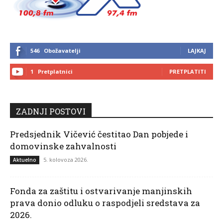
546
Obožavatelji
LAJKAJ
1
Pretplatnici
PRETPLATITI
ZADNJI POSTOVI
Predsjednik Vičević čestitao Dan pobjede i
domovinske zahvalnosti
5. kolovoza 2026.
Aktuelno
Fonda za zaštitu i ostvarivanje manjinskih
prava donio odluku o raspodjeli sredstava za
2026.