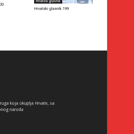
Hrvatski glasnik
200
Hrvatski glasnik 199
ruga koja okuplja Hrvate, sa
tonog naroda