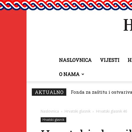
NASLOVNICA
VIJESTI
H
O NAMA
AKTUALNO
Fonda za zaštitu i ostvariv
Naslovnica
Hrvatski glasnik
Hrvatski glasnik 46
Hrvatski glasnik