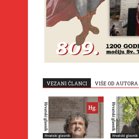
VEZANI ČLANCI
VIŠE OD AUTORA
Hrvatski glasnik
Hrvatski glasnik