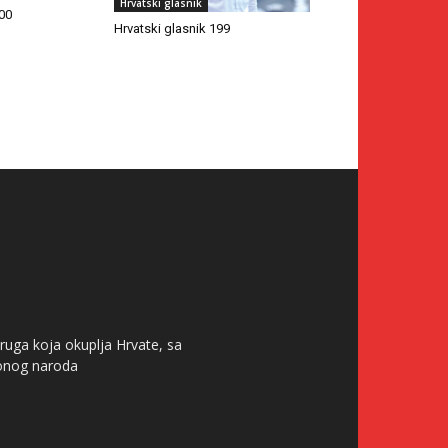
Hrvatski glasnik
200
Hrvatski glasnik 199
ruga koja okuplja Hrvate, sa
tonog naroda