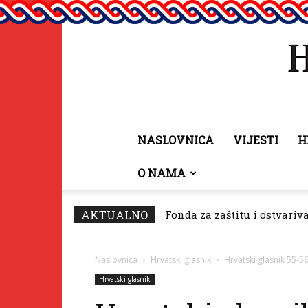
NASLOVNICA
VIJESTI
H
O NAMA
AKTUALNO
Fonda za zaštitu i ostvariv
Naslovnica
Hrvatski glasnik
Hrvatski glasnik 55-5
Hrvatski glasnik