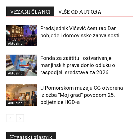
VEZANI ČLANCI
VIŠE OD AUTORA
Predsjednik Vičević čestitao Dan
pobjede i domovinske zahvalnosti
Aktuelno
Fonda za zaštitu i ostvarivanje
manjinskih prava donio odluku o
raspodjeli sredstava za 2026.
Aktuelno
U Pomorskom muzeju CG otvorena
izložba “Moj grad” povodom 25.
obljetnice HGD-a
Aktuelno
Hrvatski glasnik