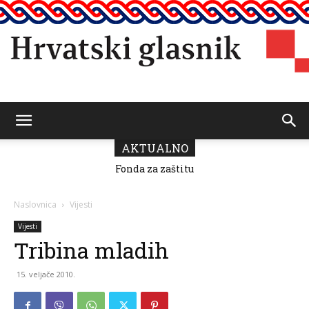
Hrvatski
AKTUALNO
Fonda za zaštitu
i ostvarivanje
manjinskih
glasnik
prava donio
Naslovnica
Vijesti
odluku o
raspodjeli
Vijesti
sredstava za
Tribina mladih
2026.
15. veljače 2010.