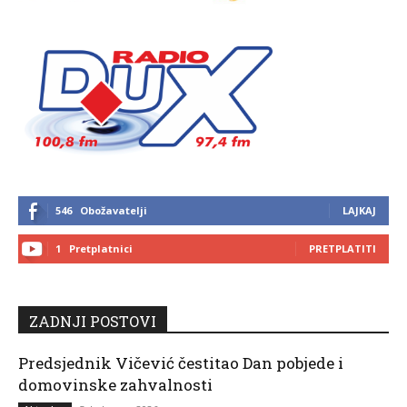
546
Obožavatelji
LAJKAJ
1
Pretplatnici
PRETPLATITI
ZADNJI POSTOVI
Predsjednik Vičević čestitao Dan pobjede i
domovinske zahvalnosti