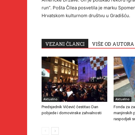
run”. Pošta Čilea posvetila je marku Spomen
Hrvatskom kulturnom društvu u Gradišću.
VEZANI ČLANCI
VIŠE OD AUTORA
Aktuelno
Aktuelno
Predsjednik Vičević čestitao Dan
Fonda za zaš
pobjede i domovinske zahvalnosti
manjinskih 
raspodjeli s