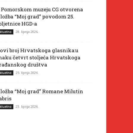
 Pomorskom muzeju CG otvorena
zložba “Moj grad” povodom 25.
bljetnice HGD-a
28. lipnja 2026.
ktuelno
ovi broj Hrvatskoga glasnika:u
naku četvrt stoljeća Hrvatskoga
rađanskog društva
25. lipnja 2026.
ktuelno
zložba “Moj grad” Romane Milutin
abris
23. lipnja 2026.
ktuelno