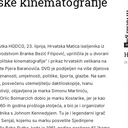
tske kinematografije
H
tka HGDCG, 23. lipnja, Hrvatska Matica iseljenika iz
H
vodstvom Branke Bezić Filipović, upriličila je u dvorani
plitske kinematografije“ i prikaz hrvatskih velikana na
28
te Pjera Baranovića. DVD je podijeljen na više dijelova
znanosti, umjetnosti, politike, športa, glazbe. Na sam
, posvećenu utemeljitelju daktiloskopije, Ivanu
iviji, objavljena je marka Simonu Martiniću,
co Orlic Bolmarcich dobio je marku Kostarike, jer je kao
0-ih godina prošloga stoljeća, a bio je i organizator
dnika s Johnom Kennedyjem. Tu je i legendarni igrač
z Senja), kojemu su marku posvetile Sjedinjene
ča Babe Rutha, kada je 1961. godine postigao 61 ”home