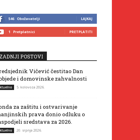
546
Obožavatelji
LAJKAJ
1
Pretplatnici
PRETPLATITI
ZADNJI POSTOVI
redsjednik Vičević čestitao Dan
objede i domovinske zahvalnosti
5. kolovoza 2026.
ktuelno
onda za zaštitu i ostvarivanje
anjinskih prava donio odluku o
aspodjeli sredstava za 2026.
20. srpnja 2026.
ktuelno