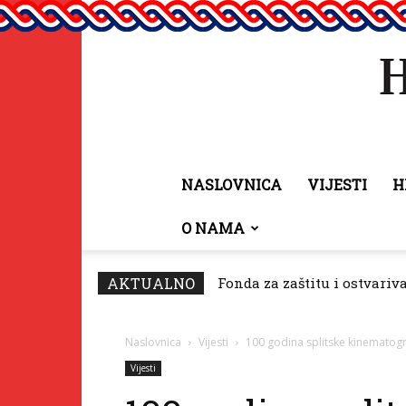
NASLOVNICA
VIJESTI
H
O NAMA
AKTUALNO
Fonda za zaštitu i ostvariv
Naslovnica
Vijesti
100 godina splitske kinematogr
Vijesti