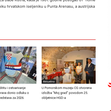
iku hrvatskom iseljeniku u Punta Arenasu, a austrijska
Aktuelno
titu i ostvarivanje
U Pomorskom muzeju CG otvorena
prava donio odluku o
izložba “Moj grad” povodom 25.
redstava za 2026.
obljetnice HGD-a