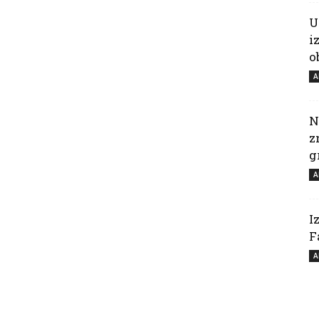
U
i
o
A
N
z
g
A
I
F
A