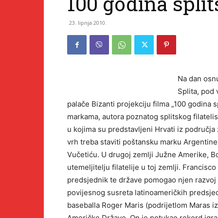
100 godina spli
23. lipnja 2010.
Na dan osnu
Splita, pod 
palače Bizanti projekciju filma „100 godina s
markama, autora poznatog splitskog filatelis
u kojima su predstavljeni Hrvati iz područja 
vrh treba staviti poštansku marku Argentine
Vučetiću. U drugoj zemlji Južne Amerike, Bol
utemeljitelju filatelije u toj zemlji. Francis
predsjednik te države pomogao njen razvoj 6
povijesnog susreta latinoameričkih predsje
baseballa Roger Maris (podrijetlom Maras i
Američke Države. On je potukao rekord igra