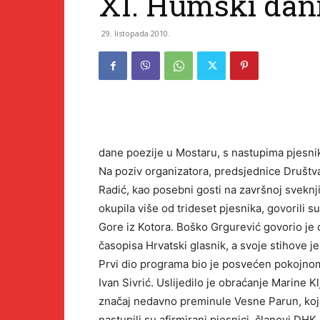
XI. Humski dani
29. listopada 2010.
dane poezije u Mostaru, s nastupima pjesnik
Na poziv organizatora, predsjednice Društv
Radić, kao posebni gosti na završnoj svekn
okupila više od trideset pjesnika, govorili
Gore iz Kotora. Boško Grgurević govorio je o
časopisa Hrvatski glasnik, a svoje stihove j
Prvi dio programa bio je posvećen pokojnom
Ivan Sivrić. Uslijedilo je obraćanje Marine K
značaj nedavno preminule Vesne Parun, koja 
nastupili su afirmirani pjesnici, članovi DH