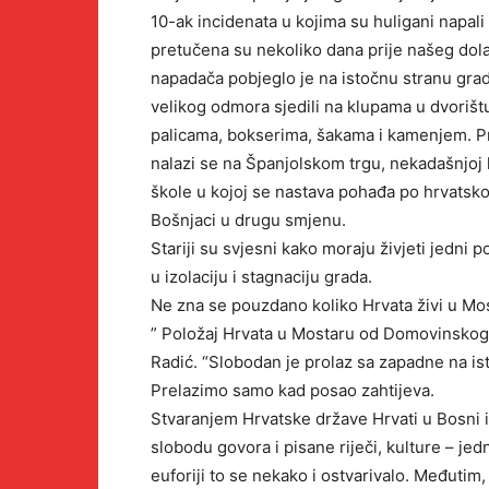
10-ak incidenata u kojima su huligani napali
pretučena su nekoliko dana prije našeg dola
napadača pobjeglo je na istočnu stranu grad
velikog odmora sjedili na klupama u dvorištu
palicama, bokserima, šakama i kamenjem. Pri
nalazi se na Španjolskom trgu, nekadašnjoj l
škole u kojoj se nastava pohađa po hrvatsko
Bošnjaci u drugu smjenu.
Stariji su svjesni kako moraju živjeti jedni 
u izolaciju i stagnaciju grada.
Ne zna se pouzdano koliko Hrvata živi u Most
” Položaj Hrvata u Mostaru od Domovinskog ra
Radić. “Slobodan je prolaz sa zapadne na is
Prelazimo samo kad posao zahtijeva.
Stvaranjem Hrvatske države Hrvati u Bosni 
slobodu govora i pisane riječi, kulture – jedn
euforiji to se nekako i ostvarivalo. Međutim, 