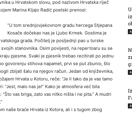
nika u Hrvatskom slovu, pod nazivom Hrvatska riječ
U
ojem Marina Kljajo Radić poetski prenosi:
i
o
“U tom srednjovjekovnom gradu hercega Stjepana
A
Kosače dočekao nas je Ljubo Krmek. Gostima je
tskoga grada. Počitelj je posljednji pao u turske
d svojih stanovnika. Osim povijesti, na repertoaru su se
N
 kraju pjesme. Svaki je pjesnik trebao recitirati po jednu
z
o govorenju stihova napamet, prvi se put zbunio, što
g
mogli zbijati šalu na njegov račun. Jedan od književnika,
A
ožajem Hrvata u Kotoru, reče: “Je li tako da je vas tamo
: “Jest, malo nas je!” Kako je atmosfera već bila
I
“Što vas briga, zato vas nitko ništa i ne pita.” A mudri
F
.”
A
tom naše braće Hrvata iz Kotora, ali i s tugom zbog