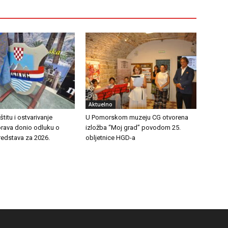
Aktuelno
titu i ostvarivanje
U Pomorskom muzeju CG otvorena
prava donio odluku o
izložba “Moj grad” povodom 25.
redstava za 2026.
obljetnice HGD-a