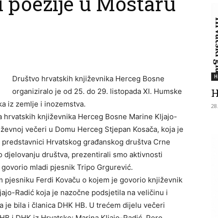
 poezije u Mostaru
H
Društvo hrvatskih književnika Herceg Bosne
H
organiziralo je od 25. do 29. listopada XI. Humske
a iz zemlje i inozemstva.
28
a hrvatskih književnika Herceg Bosne Marine Kljajo-
jiževnoj večeri u Domu Herceg Stjepan Kosača, koja je
 su predstavnici Hrvatskog građanskog društva Crne
 djelovanju društva, prezentirali smo aktivnosti
e govorio mladi pjesnik Tripo Grgurević.
 pjesniku Ferdi Kovaču o kojem je govorio književnik
ljajo-Radić koja je nazočne podsjetila na veličinu i
je bila i članica DHK HB. U trećem dijelu večeri
K HB i DHK iz Hrvatske: Marina Kljajo-Radić, Pero