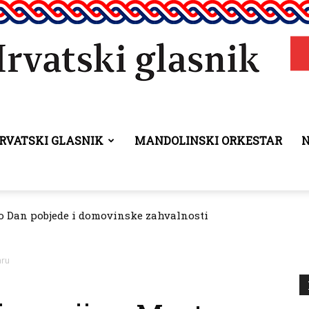
RVATSKI GLASNIK
MANDOLINSKI ORKESTAR
Hrvatski
 Dan pobjede i domovinske zahvalnosti
vanje manjinskih prava donio odluku o raspodjeli sredstava 
glasnik
aru