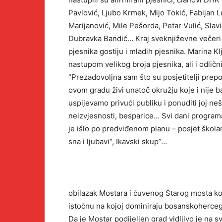
Pavlović, Ljubo Krmek, Mijo Tokić, Fabijan L
Marijanović, Mile Pešorda, Petar Vulić, Slav
Dubravka Bandić… Kraj sveknjiževne večeri 
pjesnika gostiju i mladih pjesnika. Marina Kl
nastupom velikog broja pjesnika, ali i odlič
“Prezadovoljna sam što su posjetitelji prepo
ovom gradu živi unatoč okružju koje i nije b
uspijevamo privući publiku i ponuditi joj ne
neizvjesnosti, besparice… Svi dani programa 
je išlo po predviđenom planu – posjet školam
sna i ljubavi“, Ikavski skup”…
obilazak Mostara i čuvenog Starog mosta koji 
istočnu na kojoj dominiraju bosanskohercego
Da je Mostar podijeljen grad vidljivo je na 