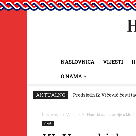
NASLOVNICA
VIJESTI
H
O NAMA
AKTUALNO
Predsjednik Vičević čestitao
Fonda za zaštitu i ostvari
Naslovnica
Vijesti
XI. Humski dani poezije u Most
Vijesti