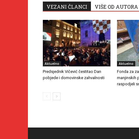
VEZANI ČLANCI
VIŠE OD AUTORA
Aktuelno
Aktuelno
Predsjednik Vičević čestitao Dan
Fonda za zaš
pobjede i domovinske zahvalnosti
manjinskih 
raspodjeli s