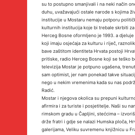
su to postupno smanjivali i na neki način 
duhu, uvažavajući ostale narode s kojima ži
institucije u Mostaru nemaju potporu političk
kulturnih institucija koje bi trebale skrbiti
Herceg Bosne oformljeno je 1993. a djeluje i
koji imaju osjećaja za kulturu i riječ, raznol
bave zaštitom identiteta Hrvata postoji Hrv
pritiske, radio Herceg Bosne koji se teško b
televizija Mostar je potpuno ugašena, trenut
sam optimist, jer nam ponekad takve situacije
nego u nekim vremenima kada su nas podržava
Radić.
Mostar i njegova okolica su prepuni kulturn
afirmira i za turiste i posjetitelje. Naši su
rimskom gradu u Čapljini, stećcima – izvoriš
drže fratri i gdje se nalazi Humska ploča, 
galerijama, Veliku suvremenu knjižnicu u Fra