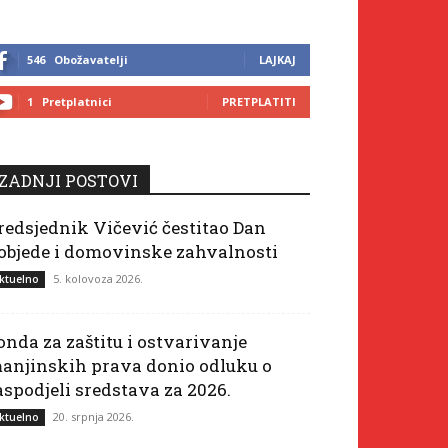
546
Obožavatelji
LAJKAJ
1
Pretplatnici
PRETPLATITI
ZADNJI POSTOVI
redsjednik Vičević čestitao Dan
objede i domovinske zahvalnosti
5. kolovoza 2026.
ktuelno
onda za zaštitu i ostvarivanje
anjinskih prava donio odluku o
aspodjeli sredstava za 2026.
20. srpnja 2026.
ktuelno