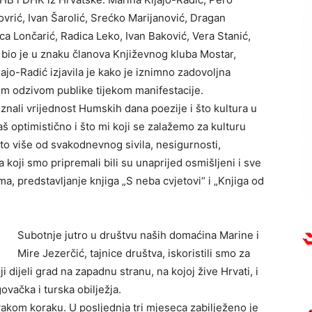
ovrić, Ivan Šarolić, Srećko Marijanović, Dragan
ica Lončarić, Radica Leko, Ivan Baković, Vera Stanić,
bio je u znaku članova Književnog kluba Mostar,
jajo-Radić izjavila je kako je iznimno zadovoljna
nim odzivom publike tijekom manifestacije.
znali vrijednost Humskih dana poezije i što kultura u
aš optimistično i što mi koji se zalažemo za kulturu
što više od svakodnevnog sivila, nesigurnosti,
koji smo pripremali bili su unaprijed osmišljeni i sve
a, predstavljanje knjiga „S neba cvjetovi“ i „Knjiga od
Subotnje jutro u društvu naših domaćina Marine i
Mire Jezerčić, tajnice društva, iskoristili smo za
dijeli grad na zapadnu stranu, na kojoj žive Hrvati, i
vačka i turska obilježja.
svakom koraku. U posljednja tri mjeseca zabilježeno je