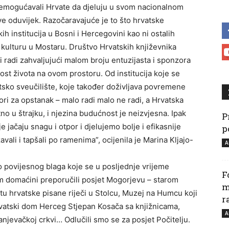
onemogućavali Hrvate da djeluju u svom nacionalnom
ve oduvijek. Razočaravajuće je to što hrvatske
ih institucija u Bosni i Hercegovini kao ni ostalih
 za kulturu u Mostaru. Društvo Hrvatskih književnika
 radi zahvaljujući malom broju entuzijasta i sponzora
ikost života na ovom prostoru. Od institucija koje se
atsko sveučilište, koje također doživljava povremene
ori za opstanak – malo radi malo ne radi, a Hrvatska
no u štrajku, i njezina budućnost je neizvjesna. Ipak
P
 jačaju snagu i otpor i djelujemo bolje i efikasnije
p
li i tapšali po ramenima”, ocijenila je Marina Kljajo-
A
o povijesnog blaga koje se u posljednje vrijeme
F
 nam domaćini preporučili posjet Mogorjevu – starom
m
tu hrvatske pisane riječi u Stolcu, Muzej na Humcu koji
r
Hrvatski dom Herceg Stjepan Kosača sa knjižnicama,
A
njevačkoj crkvi… Odlučili smo se za posjet Počitelju.