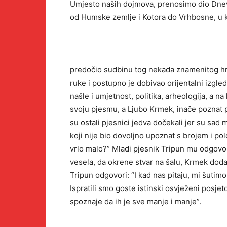
Umjesto naših dojmova, prenosimo dio Dnev
od Humske zemlje i Kotora do Vrhbosne, u k
predočio sudbinu tog nekada znamenitog hrva
ruke i postupno je dobivao orijentalni izgle
našle i umjetnost, politika, arheologija, a na
svoju pjesmu, a Ljubo Krmek, inače poznat p
su ostali pjesnici jedva dočekali jer su sad 
koji nije bio dovoljno upoznat s brojem i pol
vrlo malo?” Mladi pjesnik Tripun mu odgovori
vesela, da okrene stvar na šalu, Krmek doda: 
Tripun odgovori: “I kad nas pitaju, mi šutimo
Ispratili smo goste istinski osvježeni posje
spoznaje da ih je sve manje i manje”.