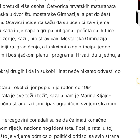
 i pretukli više osoba. Četvorica hrvatskih maturanata
ska u dvorištu mostarske Gimnazije, a pet do šest
a. Očevici incidenta kažu da su učenici za vrijeme
 kada ih je napala grupa huligana i počela da ih tuče
zor je, kažu, bio stravičan. Mostarska Gimnazija
iniji razgraničenja, a funkcionira na principu jedne
m i bošnjačkom planu i programu. Hrvati idu u jednu, a
pokraj drugih i da ih sukobi i inat neće nikamo odvesti do
aru i okolici, jer popis nije rađen od 1991.
ta je sve teži i teži”, kazala nam je Marina Kljajo-
točnu stranu, ali smo ipak ograničeni svojom stranom.
i Hercegovini ponadali su se da će imati konačno
om riječju nacionalnog identiteta. Poslije rata, u toj
što je vrijeme odmicalo, politički pritisci sa svih strana