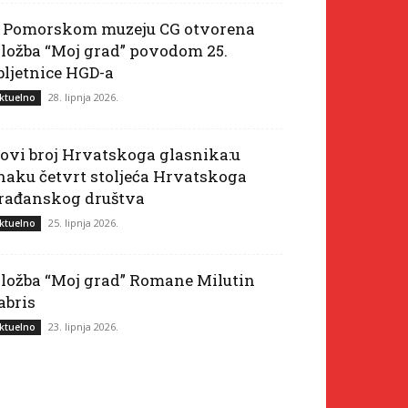
 Pomorskom muzeju CG otvorena
zložba “Moj grad” povodom 25.
bljetnice HGD-a
28. lipnja 2026.
ktuelno
ovi broj Hrvatskoga glasnika:u
naku četvrt stoljeća Hrvatskoga
rađanskog društva
25. lipnja 2026.
ktuelno
zložba “Moj grad” Romane Milutin
abris
23. lipnja 2026.
ktuelno