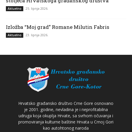
stoljeća Hrvatskoga građanskog društva
25. lipnja 2026.
Aktuelno
Izložba “Moj grad” Romane Milutin Fabris
23. lipnja 2026.
Aktuelno
Hrvatsko građansko društvo Crne Gore osnovano
je 2001. godine, nevladina je i neprofitabilna
udruga koja okuplja Hrvate, sa svrhom očuvanja i
promoviranja kulturne baštine Hrvata u Crnoj Gori
kao autohtonog naroda