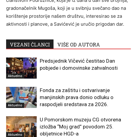
članstvom Podružnice, koja je iz dana u dan sve brojnija,
gradonačelnik Mugoša, koji je u svibnju svečano dao na
korištenje prostorije našem društvu, interesirao se za
aktivnosti i planove, a Savićević je uručio prigodan dar.
VEZANI ČLANCI
VIŠE OD AUTORA
Predsjednik Vičević čestitao Dan
pobjede i domovinske zahvalnosti
Aktuelno
Fonda za zaštitu i ostvarivanje
manjinskih prava donio odluku o
raspodjeli sredstava za 2026.
Aktuelno
U Pomorskom muzeju CG otvorena
izložba “Moj grad” povodom 25.
obljetnice HGD-a
Aktuelno