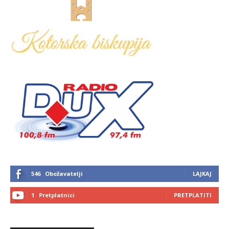
546
Obožavatelji
LAJKAJ
1
Pretplatnici
PRETPLATITI