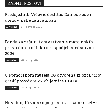
ZADNJI POSTOVI
Predsjednik Vičević čestitao Dan pobjede i
domovinske zahvalnosti
5. kolovoza 2026.
Aktuelno
Fonda za zaštitu i ostvarivanje manjinskih
prava donio odluku o raspodjeli sredstava za
2026.
20. srpnja 2026.
Aktuelno
U Pomorskom muzeju CG otvorena izložba “Moj
grad” povodom 25. obljetnice HGD-a
28. lipnja 2026.
Aktuelno
Novi broj Hrvatskoga glasnika:u znaku četvrt