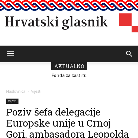
Hrvatski
AKTUALNO
Fonda za zaštitu
i ostvarivanje
manjinskih
glasnik
prava donio
Naslovnica
Vijesti
odluku o
raspodjeli
Vijesti
sredstava za
Poziv šefa delegacije
2026.
Europske unije u Crnoj
Gori, ambasadora Leopolda