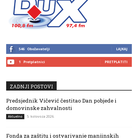
546
Obožavatelji
LAJKAJ
1
Pretplatnici
PRETPLATITI
ZADNJI POSTOVI
Predsjednik Vičević čestitao Dan pobjede i
domovinske zahvalnosti
5. kolovoza 2026.
Aktuelno
Fonda za zaštitu i ostvarivanje manjinskih