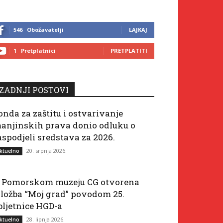
546
Obožavatelji
LAJKAJ
1
Pretplatnici
PRETPLATITI
ZADNJI POSTOVI
onda za zaštitu i ostvarivanje
anjinskih prava donio odluku o
aspodjeli sredstava za 2026.
20. srpnja 2026.
ktuelno
 Pomorskom muzeju CG otvorena
zložba “Moj grad” povodom 25.
bljetnice HGD-a
28. lipnja 2026.
ktuelno