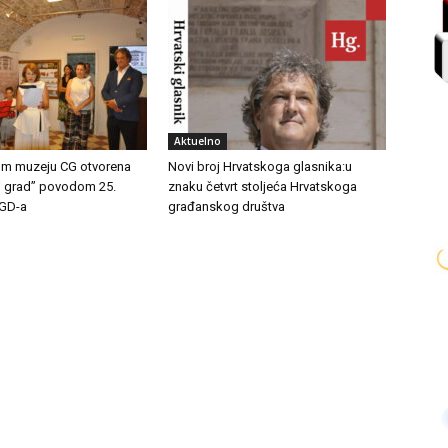
Aktuelno
m muzeju CG otvorena
Novi broj Hrvatskoga glasnika:u
j grad” povodom 25.
znaku četvrt stoljeća Hrvatskoga
HGD-a
građanskog društva