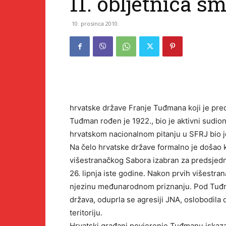
11. obljetnica 
10. prosinca 2010.
hrvatske države Franje Tuđmana koji je pre
Tuđman rođen je 1922., bio je aktivni sudion
hrvatskom nacionalnom pitanju u SFRJ bio j
Na čelo hrvatske države formalno je došao kr
višestranačkog Sabora izabran za predsjedn
26. lipnja iste godine. Nakon prvih višestran
njezinu međunarodnom priznanju. Pod Tuđm
država, oduprla se agresiji JNA, oslobodila 
teritoriju.
Hrvatski građani povjerenje Tuđmanu iskaza