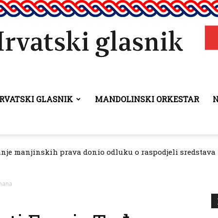
RVATSKI GLASNIK
MANDOLINSKI ORKESTAR
Hrvatski
je manjinskih prava donio odluku o raspodjeli sredstava za 
orena izložba “Moj grad” povodom 25. obljetnice HGD-a
glasnik
đmana