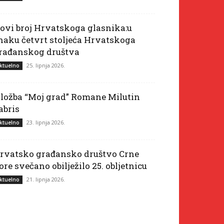
ovi broj Hrvatskoga glasnika:u
naku četvrt stoljeća Hrvatskoga
rađanskog društva
25. lipnja 2026.
ktuelno
zložba “Moj grad” Romane Milutin
abris
23. lipnja 2026.
ktuelno
rvatsko građansko društvo Crne
ore svečano obilježilo 25. obljetnicu
21. lipnja 2026.
ktuelno