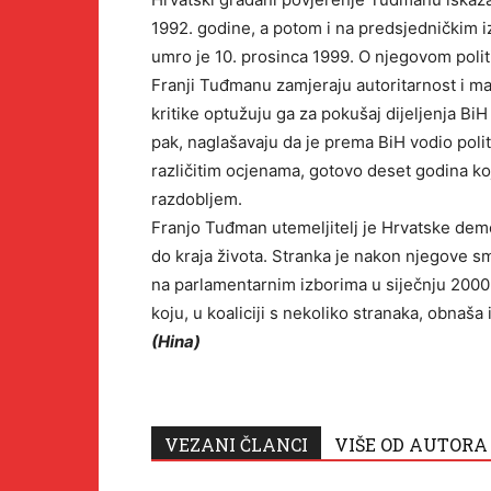
1992. godine, a potom i na predsjedničkim i
umro je 10. prosinca 1999. O njegovom politi
Franji Tuđmanu zamjeraju autoritarnost i man
kritike optužuju ga za pokušaj dijeljenja Bi
pak, naglašavaju da je prema BiH vodio polit
različitim ocjenama, gotovo deset godina ko
razdobljem.
Franjo Tuđman utemeljitelj je Hrvatske dem
do kraja života. Stranka je nakon njegove smrt
na parlamentarnim izborima u siječnju 2000
koju, u koaliciji s nekoliko stranaka, obnaša
(Hina)
VEZANI ČLANCI
VIŠE OD AUTORA