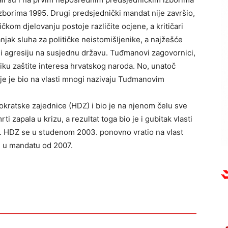
zborima 1995. Drugi predsjednički mandat nije završio,
čkom djelovanju postoje različite ocjene, a kritičari
jak sluha za političke neistomišljenike, a najžešće
H i agresiju na susjednu državu. Tuđmanovi zagovornici,
iku zaštite interesa hrvatskog naroda. No, unatoč
je je bio na vlasti mnogi nazivaju Tuđmanovim
okratske zajednice (HDZ) i bio je na njenom čelu sve
i zapala u krizu, a rezultat toga bio je i gubitak vlasti
. HDZ se u studenom 2003. ponovno vratio na vlast
 i u mandatu od 2007.