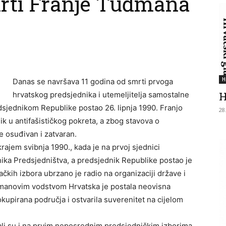
smrti Franje Tuđmana
H
Danas se navršava 11 godina od smrti prvoga
H
hrvatskog predsjednika i utemeljitelja samostalne
dsjednikom Republike postao 26. lipnja 1990. Franjo
28
ik u antifašističkog pokreta, a zbog stavova o
e osuđivan i zatvaran.
ajem svibnja 1990., kada je na prvoj sjednici
ika Predsjedništva, a predsjednik Republike postao je
ačkih izbora ubrzano je radio na organizaciji države i
anovim vodstvom Hrvatska je postala neovisna
okupirana područja i ostvarila suverenitet na cijelom
li su i na prvim neposrednim predsjedničkim izborima