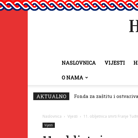
NASLOVNICA
VIJESTI
H
O NAMA
AKTUALNO
Fonda za zaštitu i ostvarivan
U Pomorskom muzeju CG otv
Naslovnica
Vijesti
11. obljetnica smrti Franje Tu
Vijesti