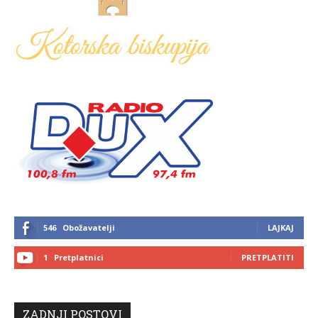
546
Obožavatelji
LAJKAJ
1
Pretplatnici
PRETPLATITI
ZADNJI POSTOVI