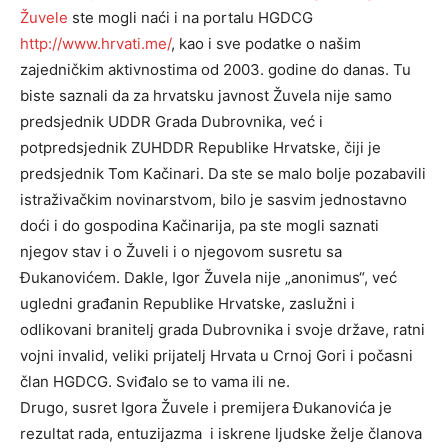
Žuvele
ste mogli naći i na portalu HGDCG
http://www.hrvati.me/
, kao i sve podatke o našim
zajedničkim aktivnostima od 2003. godine do danas. Tu
biste saznali da za hrvatsku javnost Žuvela nije samo
predsjednik UDDR Grada Dubrovnika, već i
potpredsjednik ZUHDDR Republike Hrvatske, čiji je
predsjednik Tom Kačinari. Da ste se malo bolje pozabavili
istraživačkim novinarstvom, bilo je sasvim jednostavno
doći i do gospodina Kačinarija, pa ste mogli saznati
njegov stav i o Žuveli i o njegovom susretu sa
Đukanovićem. Dakle, Igor Žuvela nije „anonimus“, već
ugledni građanin Republike Hrvatske, zaslužni i
odlikovani branitelj grada Dubrovnika i svoje države, ratni
vojni invalid, veliki prijatelj Hrvata u Crnoj Gori i počasni
član HGDCG. Sviđalo se to vama ili ne.
Drugo, susret Igora Žuvele i premijera Đukanovića je
rezultat rada, entuzijazma i iskrene ljudske želje članova