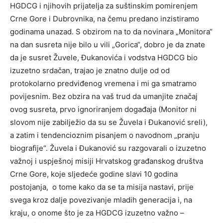
HGDCG i njihovih prijatelja za suštinskim pomirenjem
Crne Gore i Dubrovnika, na čemu predano inzistiramo
godinama unazad. S obzirom na to da novinara „Monitora“
na dan susreta nije bilo u vili „Gorica“, dobro je da znate
da je susret Žuvele, Đukanovića i vodstva HGDCG bio
izuzetno srdačan, trajao je znatno dulje od od
protokolarno predviđenog vremena i mi ga smatramo
povijesnim. Bez obzira na vaš trud da umanjite značaj
ovog susreta, prvo ignoriranjem događaja (Monitor ni
slovom nije zabilježio da su se Žuvela i Đukanović sreli),
a zatim i tendencioznim pisanjem o navodnom „pranju
biografije“. Žuvela i Đukanović su razgovarali o izuzetno
važnoj i uspješnoj misiji Hrvatskog građanskog društva
Crne Gore, koje sljedeće godine slavi 10 godina
postojanja, o tome kako da se ta misija nastavi, prije
svega kroz dalje povezivanje mladih generacija i, na
kraju, o onome što je za HGDCG izuzetno važno –