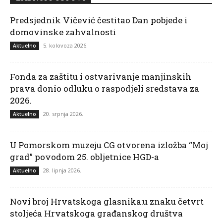
Predsjednik Vičević čestitao Dan pobjede i
domovinske zahvalnosti
5. kolovoza 2026.
Aktuelno
Fonda za zaštitu i ostvarivanje manjinskih
prava donio odluku o raspodjeli sredstava za
2026.
20. srpnja 2026.
Aktuelno
U Pomorskom muzeju CG otvorena izložba “Moj
grad” povodom 25. obljetnice HGD-a
28. lipnja 2026.
Aktuelno
Novi broj Hrvatskoga glasnika:u znaku četvrt
stoljeća Hrvatskoga građanskog društva