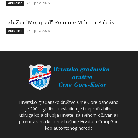
25. lipnja 2026.
Aktuelno
Izložba “Moj grad” Romane Milutin Fabris
23. lipnja 2026.
Aktuelno
Hrvatsko građansko društvo Crne Gore osnovano
je 2001. godine, nevladina je i neprofitabilna
udruga koja okuplja Hrvate, sa svrhom očuvanja i
promoviranja kulturne baštine Hrvata u Crnoj Gori
kao autohtonog naroda