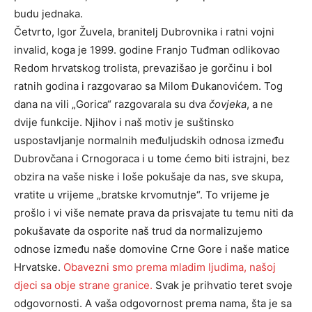
budu jednaka.
Četvrto, Igor Žuvela, branitelj Dubrovnika i ratni vojni
invalid, koga je 1999. godine Franjo Tuđman odlikovao
Redom hrvatskog trolista, prevazišao je gorčinu i bol
ratnih godina i razgovarao sa Milom Đukanovićem. Tog
dana na vili „Gorica“ razgovarala su dva
čovjeka
, a ne
dvije funkcije. Njihov i naš motiv je suštinsko
uspostavljanje normalnih međuljudskih odnosa između
Dubrovčana i Crnogoraca i u tome ćemo biti istrajni, bez
obzira na vaše niske i loše pokušaje da nas, sve skupa,
vratite u vrijeme „bratske krvomutnje“. To vrijeme je
prošlo i vi više nemate prava da prisvajate tu temu niti da
pokušavate da osporite naš trud da normalizujemo
odnose između naše domovine Crne Gore i naše matice
Hrvatske.
Obavezni smo prema mladim ljudima, našoj
djeci sa obje strane granice.
Svak je prihvatio teret svoje
odgovornosti. A vaša odgovornost prema nama, šta je sa