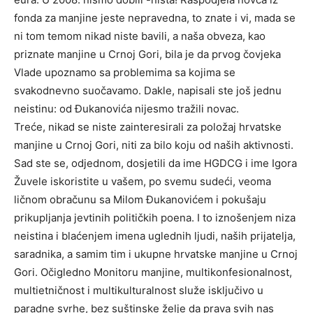
fonda za manjine jeste nepravedna, to znate i vi, mada se
ni tom temom nikad niste bavili, a naša obveza, kao
priznate manjine u Crnoj Gori, bila je da prvog čovjeka
Vlade upoznamo sa problemima sa kojima se
svakodnevno suočavamo. Dakle, napisali ste još jednu
neistinu: od Đukanovića nijesmo tražili novac.
Treće, nikad se niste zainteresirali za položaj hrvatske
manjine u Crnoj Gori, niti za bilo koju od naših aktivnosti.
Sad ste se, odjednom, dosjetili da ime HGDCG i ime Igora
Žuvele iskoristite u vašem, po svemu sudeći, veoma
ličnom obračunu sa Milom Đukanovićem i pokušaju
prikupljanja jevtinih političkih poena. I to iznošenjem niza
neistina i blaćenjem imena uglednih ljudi, naših prijatelja,
saradnika, a samim tim i ukupne hrvatske manjine u Crnoj
Gori. Očigledno Monitoru manjine, multikonfesionalnost,
multietničnost i multikulturalnost služe isključivo u
paradne svrhe, bez suštinske želje da prava svih nas