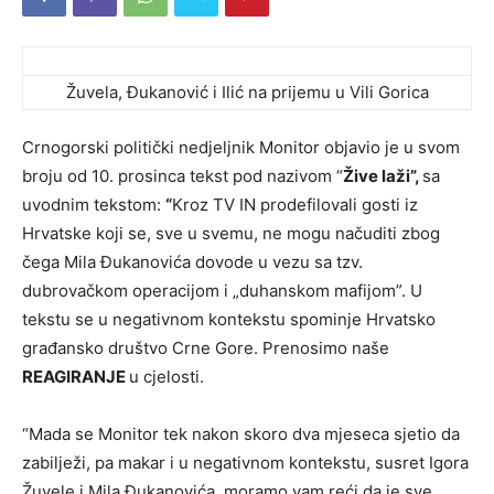
Žuvela, Đukanović i Ilić na prijemu u Vili Gorica
Crnogorski politički nedjeljnik Monitor objavio je u svom
broju od 10. prosinca tekst pod nazivom “
Žive laži”,
sa
uvodnim tekstom:
“
Kroz TV IN prodefilovali gosti iz
Hrvatske koji se, sve u svemu, ne mogu načuditi zbog
čega Mila Đukanovića dovode u vezu sa tzv.
dubrovačkom operacijom i „duhanskom mafijom”. U
tekstu se u negativnom kontekstu spominje Hrvatsko
građansko društvo Crne Gore. Prenosimo naše
REAGIRANJE
u cjelosti.
“Mada se Monitor tek nakon skoro dva mjeseca sjetio da
zabilježi, pa makar i u negativnom kontekstu, susret Igora
Žuvele i Mila Đukanovića, moramo vam reći da je sve