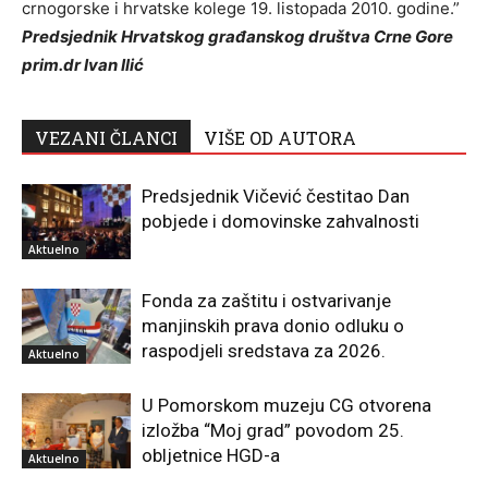
crnogorske i hrvatske kolege 19. listopada 2010. godine.”
Predsjednik Hrvatskog građanskog društva Crne Gore
prim.dr Ivan Ilić
VEZANI ČLANCI
VIŠE OD AUTORA
Predsjednik Vičević čestitao Dan
pobjede i domovinske zahvalnosti
Aktuelno
Fonda za zaštitu i ostvarivanje
manjinskih prava donio odluku o
raspodjeli sredstava za 2026.
Aktuelno
U Pomorskom muzeju CG otvorena
izložba “Moj grad” povodom 25.
obljetnice HGD-a
Aktuelno