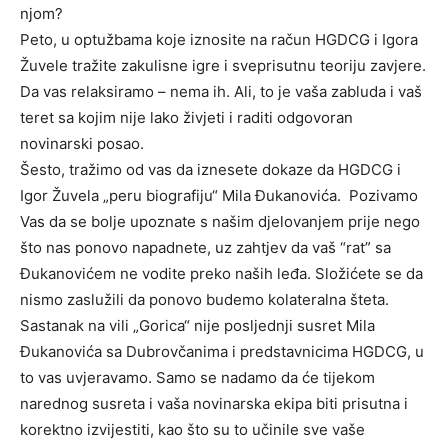
njom?
Peto, u optužbama koje iznosite na račun HGDCG i Igora
Žuvele tražite zakulisne igre i sveprisutnu teoriju zavjere.
Da vas relaksiramo – nema ih. Ali, to je vaša zabluda i vaš
teret sa kojim nije lako živjeti i raditi odgovoran
novinarski posao.
Šesto, tražimo od vas da iznesete dokaze da HGDCG i
Igor Žuvela „peru biografiju“ Mila Đukanovića. Pozivamo
Vas da se bolje upoznate s našim djelovanjem prije nego
što nas ponovo napadnete, uz zahtjev da vaš “rat” sa
Đukanovićem ne vodite preko naših leđa. Složićete se da
nismo zaslužili da ponovo budemo kolateralna šteta.
Sastanak na vili „Gorica“ nije posljednji susret Mila
Đukanovića sa Dubrovčanima i predstavnicima HGDCG, u
to vas uvjeravamo. Samo se nadamo da će tijekom
narednog susreta i vaša novinarska ekipa biti prisutna i
korektno izvijestiti, kao što su to učinile sve vaše