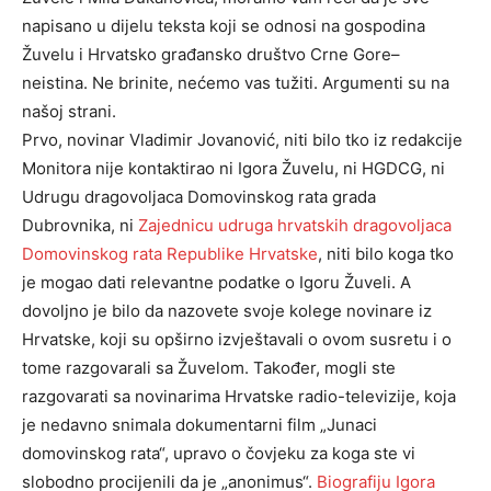
napisano u dijelu teksta koji se odnosi na gospodina
Žuvelu i Hrvatsko građansko društvo Crne Gore–
neistina. Ne brinite, nećemo vas tužiti. Argumenti su na
našoj strani.
Prvo, novinar Vladimir Jovanović, niti bilo tko iz redakcije
Monitora nije kontaktirao ni Igora Žuvelu, ni HGDCG, ni
Udrugu dragovoljaca Domovinskog rata grada
Dubrovnika, ni
Zajednicu udruga hrvatskih dragovoljaca
Domovinskog rata Republike Hrvatske
, niti bilo koga tko
je mogao dati relevantne podatke o Igoru Žuveli. A
dovoljno je bilo da nazovete svoje kolege novinare iz
Hrvatske, koji su opširno izvještavali o ovom susretu i o
tome razgovarali sa Žuvelom. Također, mogli ste
razgovarati sa novinarima Hrvatske radio-televizije, koja
je nedavno snimala dokumentarni film „Junaci
domovinskog rata“, upravo o čovjeku za koga ste vi
slobodno procijenili da je „anonimus“.
Biografiju Igora