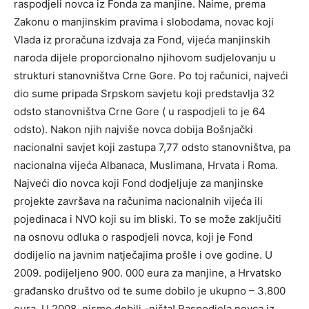
raspodjeli novca iz Fonda za manjine. Naime, prema
Zakonu o manjinskim pravima i slobodama, novac koji
Vlada iz proračuna izdvaja za Fond, vijeća manjinskih
naroda dijele proporcionalno njihovom sudjelovanju u
strukturi stanovništva Crne Gore. Po toj računici, najveći
dio sume pripada Srpskom savjetu koji predstavlja 32
odsto stanovništva Crne Gore ( u raspodjeli to je 64
odsto). Nakon njih najviše novca dobija Bošnjački
nacionalni savjet koji zastupa 7,77 odsto stanovništva, pa
nacionalna vijeća Albanaca, Muslimana, Hrvata i Roma.
Najveći dio novca koji Fond dodjeljuje za manjinske
projekte završava na računima nacionalnih vijeća ili
pojedinaca i NVO koji su im bliski. To se može zaključiti
na osnovu odluka o raspodjeli novca, koji je Fond
dodijelio na javnim natječajima prošle i ove godine. U
2009. podijeljeno 900. 000 eura za manjine, a Hrvatsko
građansko društvo od te sume dobilo je ukupno – 3.800
eura. U 2008. nismo dobili -ništa! Raspodjela novca iz