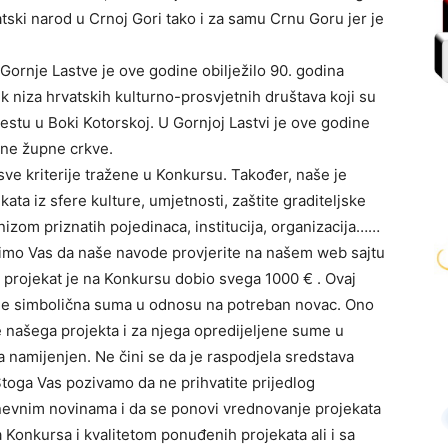
ski narod u Crnoj Gori tako i za samu Crnu Goru jer je
Gornje Lastve je ove godine obilježilo 90. godina
k niza hrvatskih kulturno-prosvjetnih društava koji su
estu u Boki Kotorskoj. U Gornjoj Lastvi je ove godine
ine župne crkve.
sve kriterije tražene u Konkursu. Također, naše je
kata iz sfere kulture, umjetnosti, zaštite graditeljske
nizom priznatih pojedinaca, institucija, organizacija……
olimo Vas da naše navode provjerite na našem web sajtu
projekat je na Konkursu dobio svega 1000 € . Ovaj
o je simbolična suma u odnosu na potreban novac. Ono
te našega projekta i za njega opredijeljene sume u
a namijenjen. Ne čini se da je raspodjela sredstava
toga Vas pozivamo da ne prihvatite prijedlog
dnevnim novinama i da se ponovi vrednovanje projekata
a Konkursa i kvalitetom ponuđenih projekata ali i sa