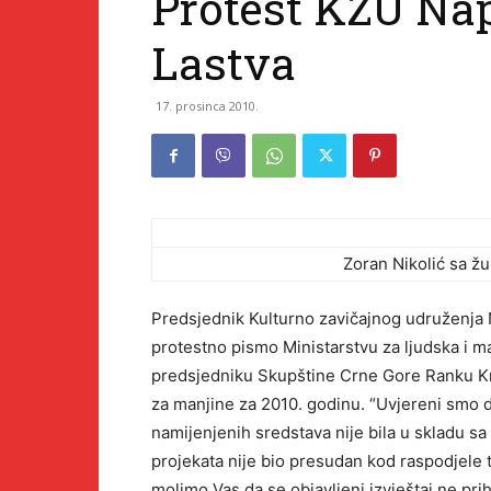
Protest KZU Na
Lastva
17. prosinca 2010.
Zoran Nikolić sa 
Predsjednik Kulturno zavičajnog udruženja N
protestno pismo Ministarstvu za ljudska i ma
predsjedniku Skupštine Crne Gore Ranku Kr
za manjine za 2010. godinu. “Uvjereni smo d
namijenjenih sredstava nije bila u skladu sa
projekata nije bio presudan kod raspodjele 
molimo Vas da se objavljeni izvještaj ne prih