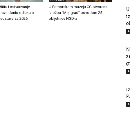
titu i ostvarivanje
U Pomorskom muzeju CG otvorena
U
prava donio odluku o
izložba “Moj grad” povodom 25.
i
redstava za 2026.
obljetnice HGD-a
o
A
N
z
g
A
I
F
A