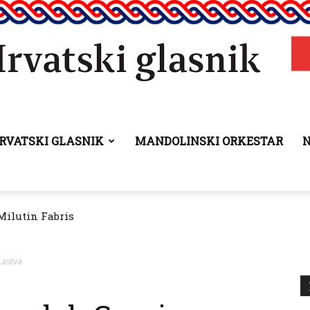
RVATSKI GLASNIK
MANDOLINSKI ORKESTAR
Hrvatski
Milutin Fabris
itao Dan pobjede i domovinske zahvalnosti
glasnik
Lastva