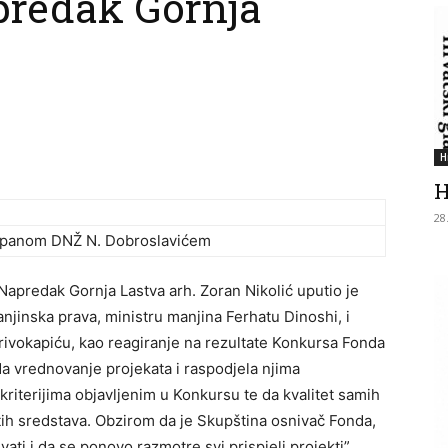
predak Gornja
H
H
28
županom DNŽ N. Dobroslavićem
apredak Gornja Lastva arh. Zoran Nikolić uputio je
njinska prava, ministru manjina Ferhatu Dinoshi, i
ivokapiću, kao reagiranje na rezultate Konkursa Fonda
a vrednovanje projekata i raspodjela njima
 kriterijima objavljenim u Konkursu te da kvalitet samih
tih sredstava. Obzirom da je Skupština osnivač Fonda,
vati i da se ponovo razmotre svi prispjeli projekti”,