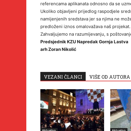
referencama aplikanata odnosno da se uzme u
Ukoliko objavljeni prijedlog raspodjele sr
namijenjenih sredstava jer sa njima ne možem
predloženi iznos omalovažava naš projekat.
Zahvaljujemo na razumijevanju, s poštovan
Predsjednik KZU Napredak Gornja Lastva
arh Zoran Nikolić
VEZANI ČLANCI
VIŠE OD AUTORA
Aktuelno
Aktuelno