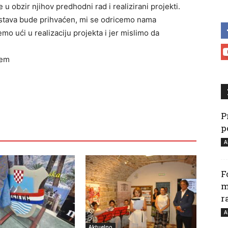
 obzir njihov predhodni rad i realizirani projekti.
edstava bude prihvaćen, mi se odricemo nama
o ući u realizaciju projekta i jer mislimo da
jem
P
p
A
F
m
r
A
Aktuelno