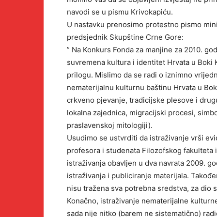
navodi se u pismu Krivokapiću.
U nastavku prenosimo protestno pismo minist
predsjednik Skupštine Crne Gore:
” Na Konkurs Fonda za manjine za 2010. godin
suvremena kultura i identitet Hrvata u Boki 
prilogu. Mislimo da se radi o iznimno vrijedn
nematerijalnu kulturnu baštinu Hrvata u Bo
crkveno pjevanje, tradicijske plesove i drugu
lokalna zajednica, migracijski procesi, simb
praslavenskoj mitologiji).
Usudimo se ustvrditi da istraživanje vrši ev
profesora i studenata Filozofskog fakulteta 
istraživanja obavljen u dva navrata 2009. g
istraživanja i publiciranje materijala. Takođ
nisu tražena sva potrebna sredstva, za dio sr
Konačno, istraživanje nematerijalne kulturn
sada nije nitko (barem ne sistematično) rad