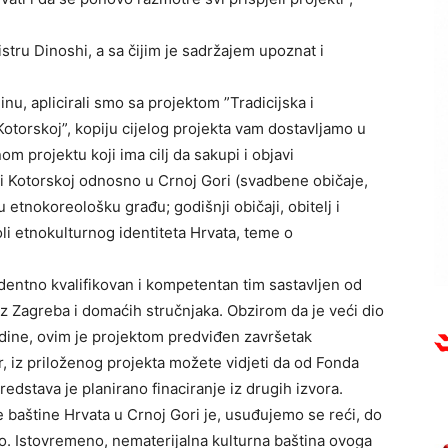
ru Dinoshi, a sa čijim je sadržajem upoznat i
u, aplicirali smo sa projektom ”Tradicijska i
Kotorskoj”, kopiju cijelog projekta vam dostavljamo u
om projektu koji ima cilj da sakupi i objavi
ki Kotorskoj odnosno u Crnoj Gori (svadbene običaje,
 etnokoreološku građu; godišnji običaji, obitelj i
oli etnokulturnog identiteta Hrvata, teme o
identno kvalifikovan i kompetentan tim sastavljen od
iz Zagreba i domaćih stručnjaka. Obzirom da je veći dio
odine, ovim je projektom predviđen završetak
er, iz priloženog projekta možete vidjeti da od Fonda
edstava je planirano finaciranje iz drugih izvora.
e baštine Hrvata u Crnoj Gori je, usuđujemo se reći, do
io. Istovremeno, nematerijalna kulturna baština ovoga