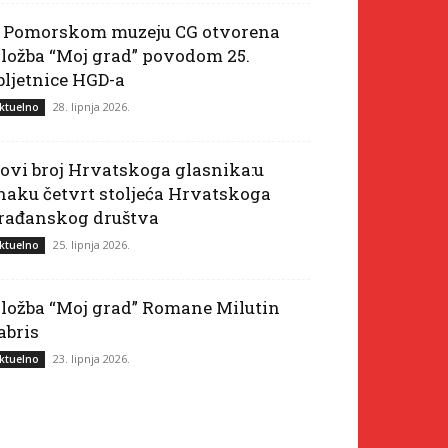
 Pomorskom muzeju CG otvorena
zložba “Moj grad” povodom 25.
bljetnice HGD-a
28. lipnja 2026.
ktuelno
ovi broj Hrvatskoga glasnika:u
naku četvrt stoljeća Hrvatskoga
rađanskog društva
25. lipnja 2026.
ktuelno
zložba “Moj grad” Romane Milutin
abris
23. lipnja 2026.
ktuelno