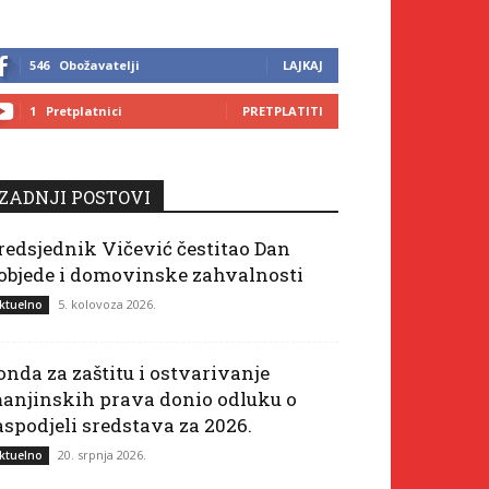
546
Obožavatelji
LAJKAJ
1
Pretplatnici
PRETPLATITI
ZADNJI POSTOVI
redsjednik Vičević čestitao Dan
objede i domovinske zahvalnosti
5. kolovoza 2026.
ktuelno
onda za zaštitu i ostvarivanje
anjinskih prava donio odluku o
aspodjeli sredstava za 2026.
20. srpnja 2026.
ktuelno