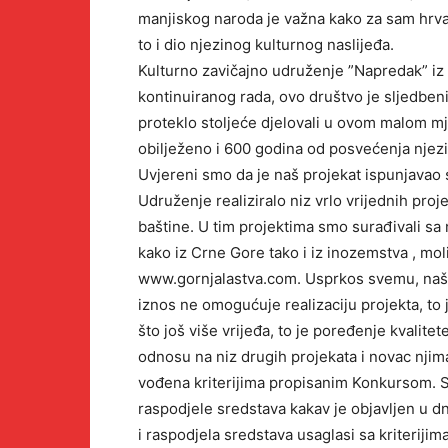
manjiskog naroda je važna kako za sam hrvat
to i dio njezinog kulturnog naslijeđa.
Kulturno zavičajno udruženje ”Napredak” iz 
kontinuiranog rada, ovo društvo je sljedbeni
proteklo stoljeće djelovali u ovom malom mj
obilježeno i 600 godina od posvećenja njez
Uvjereni smo da je naš projekat ispunjavao 
Udruženje realiziralo niz vrlo vrijednih proje
baštine. U tim projektima smo surađivali sa 
kako iz Crne Gore tako i iz inozemstva , m
www.gornjalastva.com. Usprkos svemu, naš 
iznos ne omogućuje realizaciju projekta, t
što još više vrijeđa, to je poređenje kvalite
odnosu na niz drugih projekata i novac njim
vođena kriterijima propisanim Konkursom. S
raspodjele sredstava kakav je objavljen u 
i raspodjela sredstava usaglasi sa kriterijim