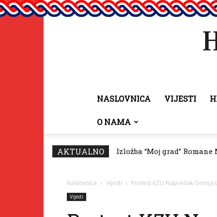
NASLOVNICA
VIJESTI
H
O NAMA
AKTUALNO
Izložba “Moj grad” Romane 
Predsjednik Vičević čest
Naslovnica
Vijesti
Protest KZU Napredak Gornja 
Vijesti