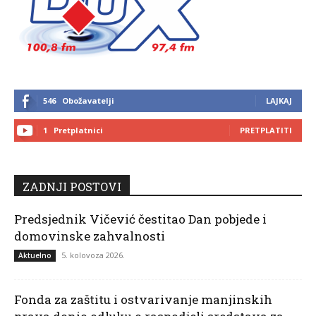
546
Obožavatelji
LAJKAJ
1
Pretplatnici
PRETPLATITI
ZADNJI POSTOVI
Predsjednik Vičević čestitao Dan pobjede i
domovinske zahvalnosti
5. kolovoza 2026.
Aktuelno
Fonda za zaštitu i ostvarivanje manjinskih