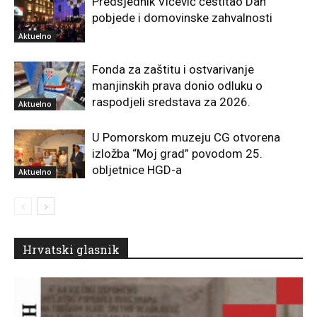
Predsjednik Vičević čestitao Dan
pobjede i domovinske zahvalnosti
Aktuelno
Fonda za zaštitu i ostvarivanje
manjinskih prava donio odluku o
raspodjeli sredstava za 2026.
Aktuelno
U Pomorskom muzeju CG otvorena
izložba “Moj grad” povodom 25.
obljetnice HGD-a
Aktuelno
Hrvatski glasnik