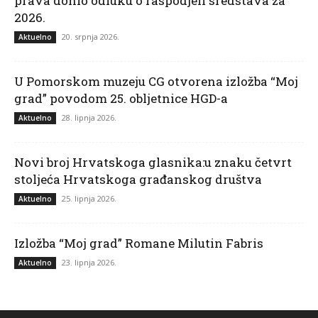
prava donio odluku o raspodjeli sredstava za
2026.
20. srpnja 2026.
Aktuelno
U Pomorskom muzeju CG otvorena izložba “Moj
grad” povodom 25. obljetnice HGD-a
28. lipnja 2026.
Aktuelno
Novi broj Hrvatskoga glasnika:u znaku četvrt
stoljeća Hrvatskoga građanskog društva
25. lipnja 2026.
Aktuelno
Izložba “Moj grad” Romane Milutin Fabris
23. lipnja 2026.
Aktuelno