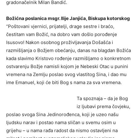
gradonačelnik Milan Bandić.
Božićna poslanica msgr. Ilije Janjića, Biskupa kotorskog
“Poštovani vjernici, prijatelji, drage sestre i braćo,
čestitam vam Božić, na dobro vam došlo porođenje
Isusovo! Nakon osobnog proživljavanja Došašća i
razmišljanja o Božjem obećanju, danas na blagdan Božića
kada slavimo Kristovo rođenje razmišljamo o konkretnom
ostvarenju Božje namisli kojom je Nebeski Otac u punini
vremena na Zemlju poslao svog vlastitog Sina, i dao mu
ime Emanuel, koji će biti Bog s nama za sva vremena.
Ta spoznaja – da je Bog
iz ljubavi prema čovjeku,
poslao svoga Sina Jedinorođenca, koji je uzeo našu
ljudsku narav i postao nama sličan u svemu osim u
grijehu – u nama rađa radost da nismo ostavljeni na