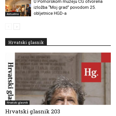
U Pomorskom muzeju CG otvorena
izložba “Moj grad” povodom 25.
obljetnice HGD-a
Aktuelno
Hrvatski glasnik
Hrvatski glasnik
Hrvatski glasnik 203