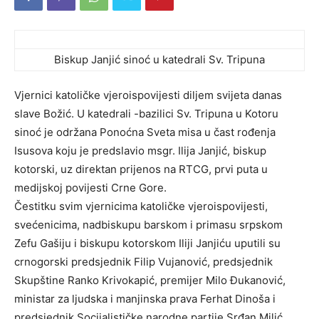
Biskup Janjić sinoć u katedrali Sv. Tripuna
Vjernici katoličke vjeroispovijesti diljem svijeta danas
slave Božić. U katedrali -bazilici Sv. Tripuna u Kotoru
sinoć je održana Ponoćna Sveta misa u čast rođenja
Isusova koju je predslavio msgr. Ilija Janjić, biskup
kotorski, uz direktan prijenos na RTCG, prvi puta u
medijskoj povijesti Crne Gore.
Čestitku svim vjernicima katoličke vjeroispovijesti,
svećenicima, nadbiskupu barskom i primasu srpskom
Zefu Gašiju i biskupu kotorskom Iliji Janjiću uputili su
crnogorski predsjednik Filip Vujanović, predsjednik
Skupštine Ranko Krivokapić, premijer Milo Đukanović,
ministar za ljudska i manjinska prava Ferhat Dinoša i
predsjednik Socijalističke narodne partije Srđan Milić.