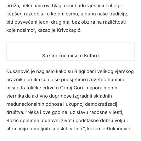
pruža, neka nam ovi blagi dani budu vjesnici boljeg i
ljepšeg razdoblja, u kojem ćemo, u duhu naše tradicije,
biti posvećeni jedni drugima, bez obzira na različitosti
koje nosimo”, kazao je Krivokapić.
Sa sinoćne mise u Kotoru
Đukanović je naglasio kako su Blagi dani velikog vjerskog
praznika prilika su da se podsjetimo izuzetno humane
misije Katoličke crkve u Crnoj Gori i napora njenih
vjernika da aktivno doprinose izgradnji skladnih
međunacionalnih odnosa i ukupnoj demokratizaciji
društva. “Neka i ove godine, uz slavu radosne vijesti,
Božić oplemeni duhovni život i podstakne dobru volju i
afirmaciju temeljnih ljudskih vrlina.”, kazao je Đukanović.