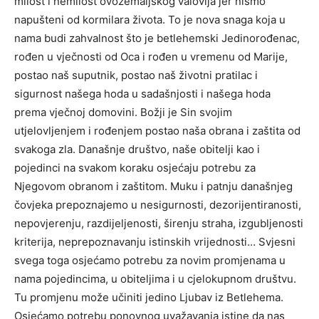
milost i nemilost ovozemaljskog valovlja jer nismo
napušteni od kormilara života. To je nova snaga koja u
nama budi zahvalnost što je betlehemski Jedinorođenac,
rođen u vječnosti od Oca i rođen u vremenu od Marije,
postao naš suputnik, postao naš životni pratilac i
sigurnost našega hoda u sadašnjosti i našega hoda
prema vječnoj domovini. Božji je Sin svojim
utjelovljenjem i rođenjem postao naša obrana i zaštita od
svakoga zla. Današnje društvo, naše obitelji kao i
pojedinci na svakom koraku osjećaju potrebu za
Njegovom obranom i zaštitom. Muku i patnju današnjeg
čovjeka prepoznajemo u nesigurnosti, dezorijentiranosti,
nepovjerenju, razdijeljenosti, širenju straha, izgubljenosti
kriterija, neprepoznavanju istinskih vrijednosti… Svjesni
svega toga osjećamo potrebu za novim promjenama u
nama pojedincima, u obiteljima i u cjelokupnom društvu.
Tu promjenu može učiniti jedino Ljubav iz Betlehema.
Osjećamo potrebu ponovnog uvažavanja istine da nas