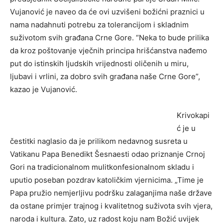
Vujanović je naveo da će ovi uzvišeni božićni praznici u
nama nadahnuti potrebu za tolerancijom i skladnim
suživotom svih građana Crne Gore. “Neka to bude prilika
da kroz poštovanje vječnih principa hrišćanstva nađemo
put do istinskih ljudskih vrijednosti oličenih u miru,
ljubavi i vrlini, za dobro svih građana naše Crne Gore”,
kazao je Vujanović.
Krivokapi
ć je u
čestitki naglasio da je prilikom nedavnog susreta u
Vatikanu Papa Benedikt Šesnaesti odao priznanje Crnoj
Gori na tradicionalnom mulitkonfesionalnom skladu i
uputio poseban pozdrav katoličkim vjernicima. „Time je
Papa pružio nemjerljivu podršku zalaganjima naše države
da ostane primjer trajnog i kvalitetnog suživota svih vjera,
naroda i kultura. Zato, uz radost koju nam Božić uvijek