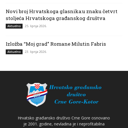
Novi broj Hrvatskoga glasnika:u znaku četvrt
stoljeća Hrvatskoga građanskog društva
25. lipnja 2026.
Aktuelno
Izložba “Moj grad” Romane Milutin Fabris
23. lipnja 2026.
Aktuelno
Hrvatsko građansko društvo Crne Gore osnovano
je 2001. godine, nevladina je i neprofitabilna