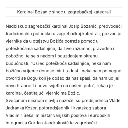
Kardinal Bozanić sinoć u zagrebačkoj katedrali
Nadbiskup zagrebački kardinal Josip Bozanić, predvodeći
tradicionalnu polnoćku u zagrebačkoj katedrali, pozvao je
vjernike da u otajstvu Božića potraže pomoć u
poteškoćama sadašnjice, da žive razumno, pravedno i
pobožno, te se s nadom i pouzdanjem okrenu
budućnosti. “Usred poteškoća sadašnjice, neka nam
božićno vrijeme donese mir i radost i neka nam pomogne
otvoriti se Bogu koji je došao da nas spasi, da nam udijeli
novu hrabrost i novo svjetlo na našem putu”, rekao je
kardinal, čestitajući vjernicima Božić.
Svečanom misnom slavlju nazočili su predsjednica Vlade
Jadranka Kosor, potpredsjednik Hrvatskog sabora
Vladimir Šeks, ministar vanjskih poslova i europskih
integracija Gordan Jandroković te zagrebački