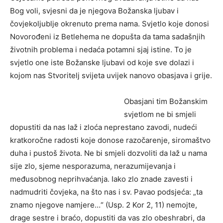
Bog voli, svjesni da je njegova Božanska ljubav i
čovjekoljublje okrenuto prema nama. Svjetlo koje donosi
Novorođeni iz Betlehema ne dopušta da tama sadašnjih
životnih problema i nedaća potamni sjaj istine. To je
svjetlo one iste Božanske ljubavi od koje sve dolazi i
kojom nas Stvoritelj svijeta uvijek nanovo obasjava i grije.
Obasjani tim Božanskim
svjetlom ne bi smjeli
dopustiti da nas laž i zloća neprestano zavodi, nudeći
kratkoročne radosti koje donose razočarenje, siromaštvo
duha i pustoš života. Ne bi smjeli dozvoliti da laž u nama
sije zlo, sjeme nesporazuma, nerazumijevanja i
međusobnog neprihvaćanja. Iako zlo znade zavesti i
nadmudriti čovjeka, na što nas i sv. Pavao podsjeća: „ta
znamo njegove namjere…“ (Usp. 2 Kor 2, 11) nemojte,
drage sestre i braćo, dopustiti da vas zlo obeshrabri, da