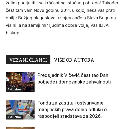
želim podijeliti i sa kršćanima istočnog obreda! Također,
čestitam vam Novu godinu 2011. u kojoj neka vas prati
obilje Božjeg blagoslova uz pjev anđela Slava Bogu na
visini, a na zemlji mir ljudima dobre volje, Vaš ILIJA,
biskup
VEZANI ČLANCI
VIŠE OD AUTORA
Predsjednik Vičević čestitao Dan
pobjede i domovinske zahvalnosti
Aktuelno
Fonda za zaštitu i ostvarivanje
manjinskih prava donio odluku o
raspodjeli sredstava za 2026.
Aktuelno