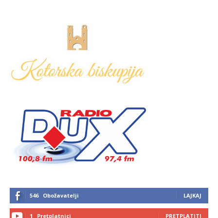
546
Obožavatelji
LAJKAJ
1
Pretplatnici
PRETPLATITI