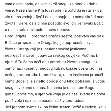
vam oslabi nadu, da vam skrši snagu za obnovu duha i
vjere. Naše slavlje Kristova rođenja potvrda je i znak da
zlo nema zadnju riječ i da nije uspjelo u nama skršiti nadu
života i vjere, da zlo nije postiglo svoj cilj, jer svaki Božić
u nama rađa novi polet i novu obnovu.
Dragi prijatelji, predraga braćo i sestre, pozivam vas da u
Božiću prepoznamo Onoga koji je nepresušni izvor
života, Onoga koji je u betlehemskim jaslicama
nepresušni izvor ljubavi za svakog čovjeka. Pođimo k
njemu! Tu ćemo naći onu potrebnu životnu snagu, tu
ćemo naći i osjetiti njegovu ljubav, koja je došla radi nas i
našega preporoda. U tom izvoru, u tim jaslicama pronaći
ćemo Boga, čije svjetlo donosi onu tako potrebnu životnu
snagu svakome od nas. Na nama je da se tom Bogu
ljubavi otvorimo, a njegova volja je da nas izvede na pravi
put života i da nas osposobi za životnu radost…
Još jednom svima skupa želim sretan Božić u radosti koju