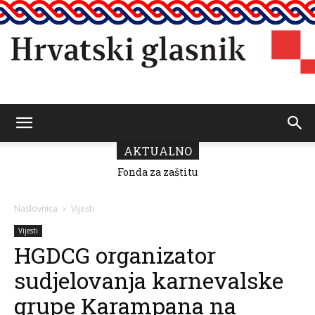
Hrvatski
AKTUALNO
Fonda za zaštitu
i ostvarivanje
manjinskih
glasnik
prava donio
Naslovnica
Vijesti
odluku o
raspodjeli
Vijesti
sredstava za
HGDCG organizator
2026.
sudjelovanja karnevalske
grupe Karampana na