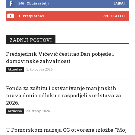
546
Obožavatelji
LAJKAJ
1
Pretplatnici
PRETPLATITI
ZADNJI POSTOVI
Predsjednik Vičević čestitao Dan pobjede i
domovinske zahvalnosti
5. kolovoza 2026.
Aktuelno
Fonda za zaštitu i ostvarivanje manjinskih
prava donio odluku o raspodjeli sredstava za
2026.
20. srpnja 2026.
Aktuelno
U Pomorskom muzeju CG otvorena izložba “Moj