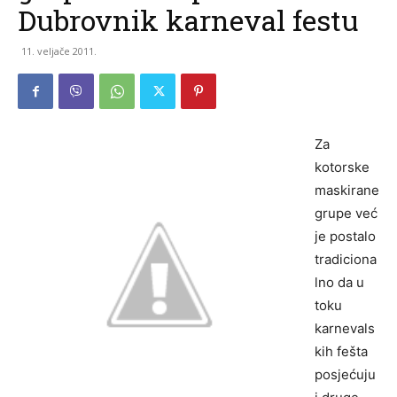
Dubrovnik karneval festu
11. veljače 2011.
Za
kotorske
maskirane
grupe već
je postalo
tradiciona
lno da u
toku
karnevals
kih fešta
posjećuju