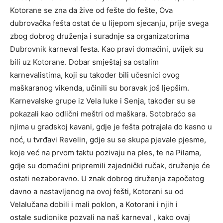
Kotorane se zna da žive od fešte do fešte, Ova
dubrovačka fešta ostat će u lijepom sjecanju, prije svega
zbog dobrog druženja i suradnje sa organizatorima
Dubrovnik karneval festa. Kao pravi domaćini, uvijek su
bili uz Kotorane. Dobar smještaj sa ostalim
karnevalistima, koji su također bili učesnici ovog
maškaranog vikenda, učinili su boravak još ljepšim.
Karnevalske grupe iz Vela luke i Senja, također su se
pokazali kao odlični meštri od maškara. Sotobraćo sa
njima u gradskoj kavani, gdje je fešta potrajala do kasno u
noć, u tvrđavi Revelin, gdje su se skupa pjevale pjesme,
koje već na prvom taktu pozivaju na ples, te na Pilama,
gdje su domaćini pripremili zajednički ručak, druženje će
ostati nezaboravno. U znak dobrog druženja započetog
davno a nastavljenog na ovoj fešti, Kotorani su od
Velalučana dobili i mali poklon, a Kotorani i njih i
ostale sudionike pozvali na naš karneval , kako ovaj