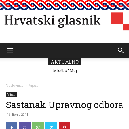
Hrvatski
AKTUALNO
Izložba “Moj
Predsjednik
grad” Romane
Vičević čestitao
Milutin Fabris
Dan pobjede i
glasnik
domovinske
Naslovnica
Vijesti
zahvalnosti
Vijesti
Sastanak Upravnog odbora
16. lipnja 2011.