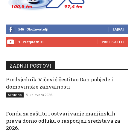
546
Obožavatelji
LAJKAJ
1
Pretplatnici
PRETPLATITI
ZADNJI POSTOVI
Predsjednik Vičević čestitao Dan pobjede i
domovinske zahvalnosti
5. kolovoza 2026.
Aktuelno
Fonda za zaštitu i ostvarivanje manjinskih
prava donio odluku o raspodjeli sredstava za
2026.