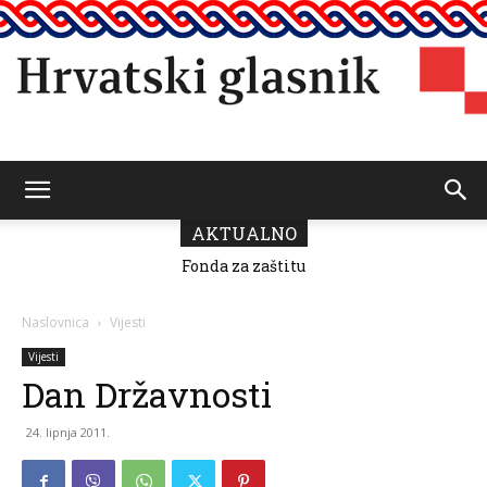
Hrvatski
AKTUALNO
Fonda za zaštitu
i ostvarivanje
manjinskih
glasnik
prava donio
Naslovnica
Vijesti
odluku o
raspodjeli
Vijesti
sredstava za
Dan Državnosti
2026.
24. lipnja 2011.