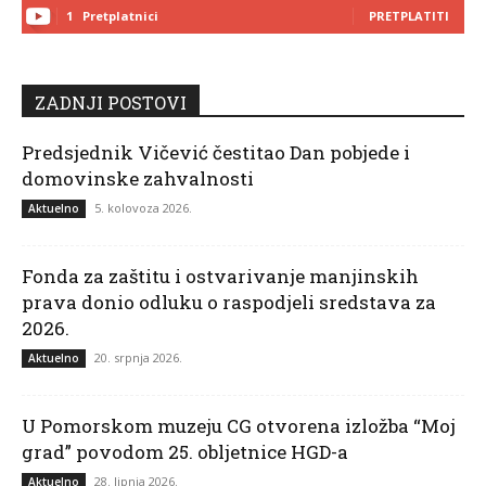
1
Pretplatnici
PRETPLATITI
ZADNJI POSTOVI
Predsjednik Vičević čestitao Dan pobjede i
domovinske zahvalnosti
5. kolovoza 2026.
Aktuelno
Fonda za zaštitu i ostvarivanje manjinskih
prava donio odluku o raspodjeli sredstava za
2026.
20. srpnja 2026.
Aktuelno
U Pomorskom muzeju CG otvorena izložba “Moj
grad” povodom 25. obljetnice HGD-a
28. lipnja 2026.
Aktuelno