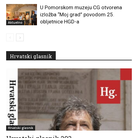
U Pomorskom muzeju CG otvorena
izložba “Moj grad” povodom 25.
obljetnice HGD-a
Aktuelno
Hrvatski glasnik
Hrvatski glasnik