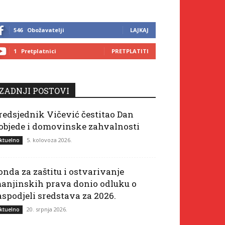
546
Obožavatelji
LAJKAJ
1
Pretplatnici
PRETPLATITI
ZADNJI POSTOVI
redsjednik Vičević čestitao Dan
objede i domovinske zahvalnosti
5. kolovoza 2026.
ktuelno
onda za zaštitu i ostvarivanje
anjinskih prava donio odluku o
aspodjeli sredstava za 2026.
20. srpnja 2026.
ktuelno