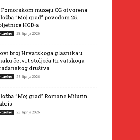
 Pomorskom muzeju CG otvorena
zložba “Moj grad” povodom 25.
bljetnice HGD-a
28. lipnja 2026.
ktuelno
ovi broj Hrvatskoga glasnika:u
naku četvrt stoljeća Hrvatskoga
rađanskog društva
25. lipnja 2026.
ktuelno
zložba “Moj grad” Romane Milutin
abris
23. lipnja 2026.
ktuelno