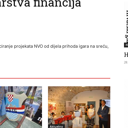
rstva financija
H
nciranje projekata NVO od dijela prihoda igara na sreću,
H
28
Aktuelno