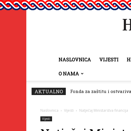
NASLOVNICA
VIJESTI
H
O NAMA
AKTUALNO
Fonda za zaštitu i ostvariv
Naslovnica
Vijesti
Natječaj Ministarstva financija
Vijesti