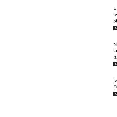
U
i
o
A
N
z
g
A
I
F
A