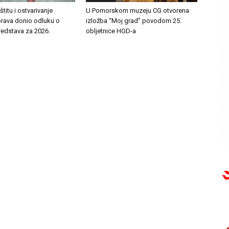
titu i ostvarivanje
U Pomorskom muzeju CG otvorena
prava donio odluku o
izložba “Moj grad” povodom 25.
redstava za 2026.
obljetnice HGD-a