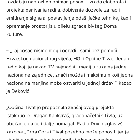
razdoblju napravljen obiman posao – izrada elaborata i
projekta osnivanja radija, dobivanje dozvole za rad i
emitiranje signala, postavljanje odašiljačke tehnike, kao i
opremanje prostorija u dijelu zgrade bivšeg Doma
kulture.
– „Taj posao nismo mogli odradili sami bez pomoći
Hrvatskog nacionalnog vijeća, HGI i Općine Tivat. Jedan
radio koji je nakon TV najmoćniji medij u rukama jedne
nacionalne zajednice, znači možda i maksimum koji jedna
nacionalna manjina može ostvariti u jednoj državi“, kazao
je Deković.
„Općina Tivat je prepoznala značaj ovog projekta”,
istaknuo je Dragan Kankaraš, gradonačelnik Tivta, uz
obećanje da će i dalje pomagati Radio Dux, naglasivši
kako se „Crna Gora i Tivat posebno može ponositi jer je
sjedište radija kojeg je otvorila jedna nacionalna