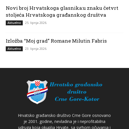
Novi broj Hrvatskoga glasnika:u znaku četvrt
stoljeća Hrvatskoga građanskog društva
25. lipnja 2026.
Aktuelno
Izložba “Moj grad” Romane Milutin Fabris
23. lipnja 2026.
Aktuelno
Hrvatsko građansko društvo Crne Gore osnovano
je 2001. godine, nevladina je i neprofitabilna
udruga koja okuplja Hrvate, sa svrhom očuvanja i