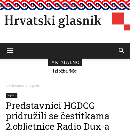
Hrvatski
AKTUALNO
Izložba “Moj
Predsjednik
grad” Romane
Vičević čestitao
Milutin Fabris
Dan pobjede i
glasnik
domovinske
Naslovnica
Vijesti
zahvalnosti
Vijesti
Predstavnici HGDCG
pridružili se čestitkama
2.obljetnice Radio Dux-a