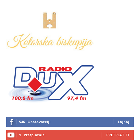
546
Obožavatelji
LAJKAJ
1
Pretplatnici
PRETPLATITI