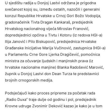
U sjedištu radija u Donjoj Lastvi održana je prigodna
svečanost kojoj su, između ostalih, nazočili i generalni
konzul Republike Hrvatske u Crnoj Gori Božo Vodopija,
gradonačelnik Tivta Dragan Kankaraš, predsjednik
Hrvatskog nacionalnog vijeća Miroslav Franović,
dopredsjednici općina u Tivtu i Kotoru (iz redova HGI-a)
Ilija Janović i Pilo Biskupović, predsjednica Hrvatske
Građanske Inicijative Marija Vučinović, zastupnica (HGI-a)
u Parlamentu Crne Gore Ljerka Dragičević, pomoćnica
ministra za očuvanje ljudskih i manjinskih prava (iz
hrvatske nacionalne manjine) Blanka Radošević Marović,
župnik u Donjoj Lastvi don Dean Turza te predstavnici
brojnih crnogorskih medija.
Podsjećajući kako proces pripreme za početak rada
„Radio Duxa” traje dulje od godinu i pol, predsjednik
Krovne udruge Zvonimir Deković kazao je kako je u tom