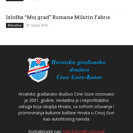
Izložba “Moj grad” Romane Milutin Fabris
23. lipnja 2026.
Aktuelno
Hrvatsko građansko društvo Crne Gore osnovano
je 2001. godine, nevladina je i neprofitabilna
udruga koja okuplja Hrvate, sa svrhom očuvanja i
promoviranja kulturne baštine Hrvata u Crnoj Gori
kao autohtonog naroda
Kontaktirajte nas:
hgd-kotor@t-com.me