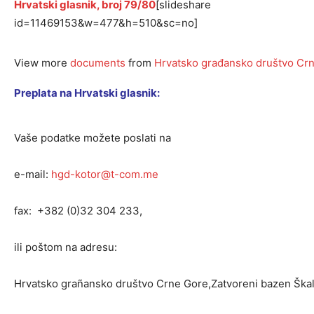
Hrvatski glasnik, broj 79/80
[slideshare
id=11469153&w=477&h=510&sc=no]
View more
documents
from
Hrvatsko građansko društvo Cr
Preplata na Hrvatski glasnik:
Vaše podatke možete poslati na
e-mail:
hgd-kotor@t-com.me
fax: +382 (0)32 304 233,
ili poštom na adresu:
Hrvatsko grañansko društvo Crne Gore,Zatvoreni bazen Škal