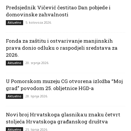
Predsjednik Vičević čestitao Dan pobjede i
domovinske zahvalnosti
5. kolovoza 2026.
Aktuelno
Fonda za zaštitu i ostvarivanje manjinskih
prava donio odluku o raspodjeli sredstava za
2026.
20. srpnja 2026.
Aktuelno
U Pomorskom muzeju CG otvorena izložba “Moj
grad” povodom 25. obljetnice HGD-a
28. lipnja 2026.
Aktuelno
Novi broj Hrvatskoga glasnika:u znaku četvrt
stoljeća Hrvatskoga građanskog društva
25. lipnja 2026.
Aktuelno