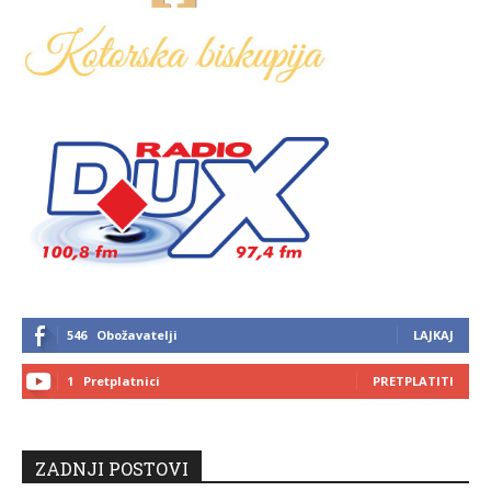
546
Obožavatelji
LAJKAJ
1
Pretplatnici
PRETPLATITI
ZADNJI POSTOVI