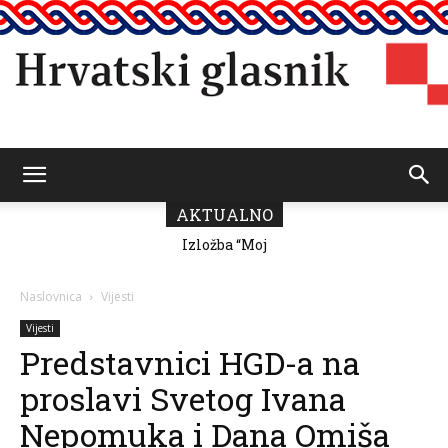
Hrvatski
AKTUALNO
Izložba “Moj
grad” Romane
Milutin Fabris
glasnik
Naslovnica
Vijesti
Vijesti
Predstavnici HGD-a na
proslavi Svetog Ivana
Nepomuka i Dana Omiša