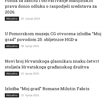
Fonda za zaštitu i ostvarivanje manjinskih
prava donio odluku o raspodjeli sredstava za
2026.
20. srpnja 2026.
Aktuelno
U Pomorskom muzeju CG otvorena izložba “Moj
grad” povodom 25. obljetnice HGD-a
28. lipnja 2026.
Aktuelno
Novi broj Hrvatskoga glasnika:u znaku četvrt
stoljeća Hrvatskoga građanskog društva
25. lipnja 2026.
Aktuelno
Izložba “Moj grad” Romane Milutin Fabris
23. lipnja 2026.
Aktuelno