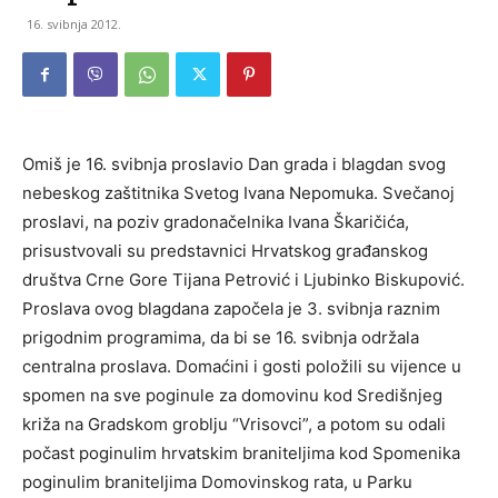
16. svibnja 2012.
Omiš je 16. svibnja proslavio Dan grada i blagdan svog
nebeskog zaštitnika Svetog Ivana Nepomuka. Svečanoj
proslavi, na poziv gradonačelnika Ivana Škaričića,
prisustvovali su predstavnici Hrvatskog građanskog
društva Crne Gore Tijana Petrović i Ljubinko Biskupović.
Proslava ovog blagdana započela je 3. svibnja raznim
prigodnim programima, da bi se 16. svibnja održala
centralna proslava. Domaćini i gosti položili su vijence u
spomen na sve poginule za domovinu kod Središnjeg
križa na Gradskom groblju “Vrisovci”, a potom su odali
počast poginulim hrvatskim braniteljima kod Spomenika
poginulim braniteljima Domovinskog rata, u Parku