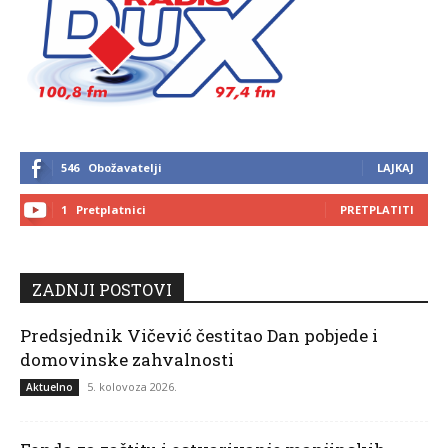
546
Obožavatelji
LAJKAJ
1
Pretplatnici
PRETPLATITI
ZADNJI POSTOVI
Predsjednik Vičević čestitao Dan pobjede i
domovinske zahvalnosti
5. kolovoza 2026.
Aktuelno