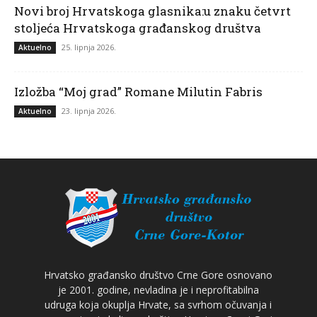
Novi broj Hrvatskoga glasnika:u znaku četvrt
stoljeća Hrvatskoga građanskog društva
25. lipnja 2026.
Aktuelno
Izložba “Moj grad” Romane Milutin Fabris
23. lipnja 2026.
Aktuelno
Hrvatsko građansko društvo Crne Gore osnovano
je 2001. godine, nevladina je i neprofitabilna
udruga koja okuplja Hrvate, sa svrhom očuvanja i