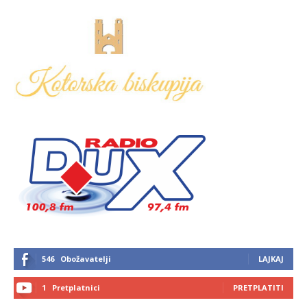
546
Obožavatelji
LAJKAJ
1
Pretplatnici
PRETPLATITI