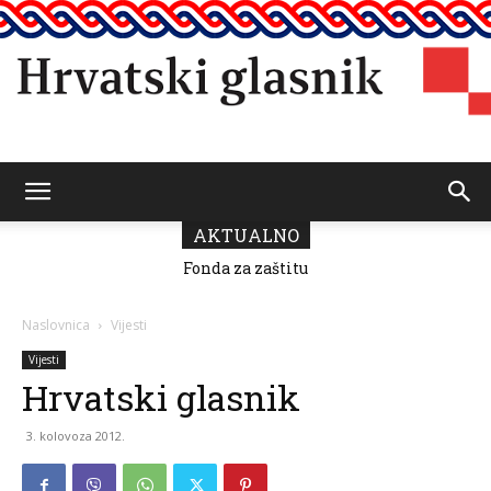
Hrvatski
AKTUALNO
Fonda za zaštitu
i ostvarivanje
manjinskih
glasnik
prava donio
Naslovnica
Vijesti
odluku o
raspodjeli
Vijesti
sredstava za
Hrvatski glasnik
2026.
3. kolovoza 2012.