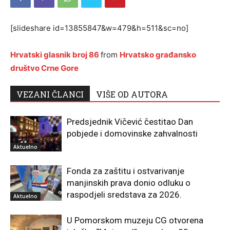
[slideshare id=13855847&w=479&h=511&sc=no]
Hrvatski glasnik broj 86
from
Hrvatsko građansko
društvo Crne Gore
VEZANI ČLANCI
VIŠE OD AUTORA
Predsjednik Vičević čestitao Dan
pobjede i domovinske zahvalnosti
Aktuelno
Fonda za zaštitu i ostvarivanje
manjinskih prava donio odluku o
raspodjeli sredstava za 2026.
Aktuelno
U Pomorskom muzeju CG otvorena