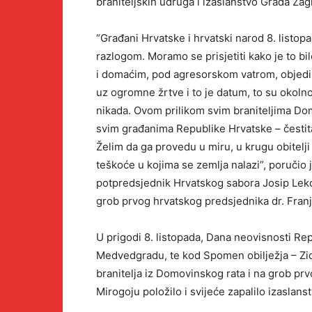
braniteljskih udruga i izaslanstvo Grada Zag
“Građani Hrvatske i hrvatski narod 8. listop
razlogom. Moramo se prisjetiti kako je to b
i domaćim, pod agresorskom vatrom, objedinj
uz ogromne žrtve i to je datum, to su okolno
nikada. Ovom prilikom svim braniteljima Do
svim građanima Republike Hrvatske – čestit
Želim da ga provedu u miru, u krugu obitelj
teškoće u kojima se zemlja nalazi”, poručio
potpredsjednik Hrvatskog sabora Josip Leko 
grob prvog hrvatskog predsjednika dr. Fra
U prigodi 8. listopada, Dana neovisnosti Re
Medvedgradu, te kod Spomen obilježja – Zida
branitelja iz Domovinskog rata i na grob pr
Mirogoju položilo i svijeće zapalilo izasla