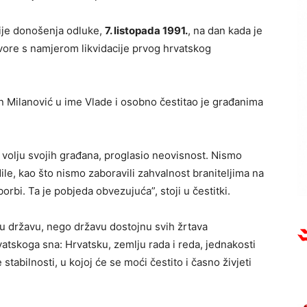
rije donošenja odluke,
7. listopada 1991.
, na dan kada je
vore s namjerom likvidacije prvog hrvatskog
 Milanović u ime Vlade i osobno čestitao je građanima
i volju svojih građana, proglasio neovisnost. Nismo
ile, kao što nismo zaboravili zahvalnost braniteljima na
rbi. Ta je pobjeda obvezujuća”, stoji u čestitki.
vu državu, nego državu dostojnu svih žrtava
atskoga sna: Hrvatsku, zemlju rada i reda, jednakosti
abilnosti, u kojoj će se moći čestito i časno živjeti