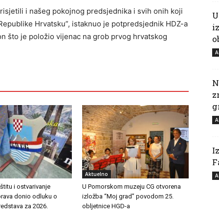
isjetili i našeg pokojnog predsjednika i svih onih koji
U
 Republike Hrvatsku”, istaknuo je potpredsjednik HDZ-a
i
n što je položio vijenac na grob prvog hrvatskog
o
A
N
z
g
A
I
F
Aktuelno
A
titu i ostvarivanje
U Pomorskom muzeju CG otvorena
prava donio odluku o
izložba “Moj grad” povodom 25.
redstava za 2026.
obljetnice HGD-a