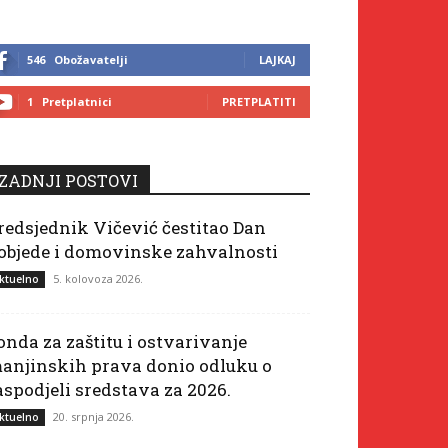
546
Obožavatelji
LAJKAJ
1
Pretplatnici
PRETPLATITI
ZADNJI POSTOVI
redsjednik Vičević čestitao Dan
objede i domovinske zahvalnosti
5. kolovoza 2026.
ktuelno
onda za zaštitu i ostvarivanje
anjinskih prava donio odluku o
aspodjeli sredstava za 2026.
20. srpnja 2026.
ktuelno