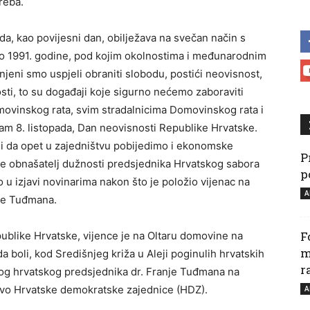
reba.
ada, kao povijesni dan, obilježava na svečan način s
ilo 1991. godine, pod kojim okolnostima i međunarodnim
eni smo uspjeli obraniti slobodu, postići neovisnost,
sti, to su događaji koje sigurno nećemo zaboraviti
movinskog rata, svim stradalnicima Domovinskog rata i
am 8. listopada, Dan neovisnosti Republike Hrvatske.
i i da opet u zajedništvu pobijedimo i ekonomske
P
 je obnašatelj dužnosti predsjednika Hrvatskog sabora
p
u izjavi novinarima nakon što je položio vijenac na
A
nje Tuđmana.
F
publike Hrvatske, vijence je na Oltaru domovine na
m
 boli, kod Središnjeg križa u Aleji poginulih hrvatskih
r
vog hrvatskog predsjednika dr. Franje Tuđmana na
nstvo Hrvatske demokratske zajednice (HDZ).
A