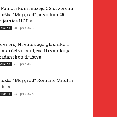
 Pomorskom muzeju CG otvorena
zložba “Moj grad” povodom 25.
bljetnice HGD-a
28. lipnja 2026.
ktuelno
ovi broj Hrvatskoga glasnika:u
naku četvrt stoljeća Hrvatskoga
rađanskog društva
25. lipnja 2026.
ktuelno
zložba “Moj grad” Romane Milutin
abris
23. lipnja 2026.
ktuelno