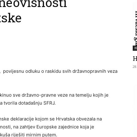
neovisnosti
tske
H
H
28
, povijesnu odluku o raskidu svih državnopravnih veza
skinuo sve državno-pravne veze na temelju kojih je
a tvorila dotadašnju SFRJ.
nske deklaracije kojom se Hrvatska obvezala na
osti, na zahtjev Europske zajednice koja je
okuša riješiti mirnim putem.