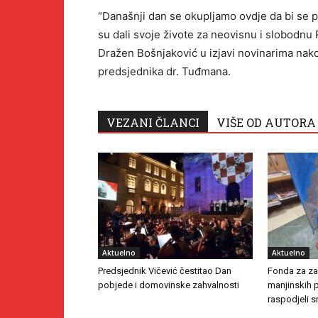
“Današnji dan se okupljamo ovdje da bi se pr
su dali svoje živote za neovisnu i slobodnu
Dražen Bošnjaković u izjavi novinarima nako
predsjednika dr. Tuđmana.
VEZANI ČLANCI
VIŠE OD AUTORA
Aktuelno
Aktuelno
Predsjednik Vičević čestitao Dan
Fonda za zaš
pobjede i domovinske zahvalnosti
manjinskih 
raspodjeli s