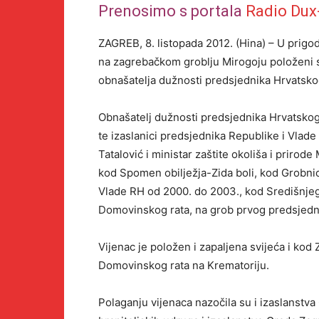
Prenosimo s portala
Radio Dux
ZAGREB, 8. listopada 2012. (Hina) – U prigo
na zagrebačkom groblju Mirogoju položeni s
obnašatelja dužnosti predsjednika Hrvatsko
Obnašatelj dužnosti predsjednika Hrvatsko
te izaslanici predsjednika Republike i Vlade
Tatalović i ministar zaštite okoliša i prirode 
kod Spomen obilježja-Zida boli, kod Grobni
Vlade RH od 2000. do 2003., kod Središnjeg k
Domovinskog rata, na grob prvog predsjedn
Vijenac je položen i zapaljena svijeća i kod 
Domovinskog rata na Krematoriju.
Polaganju vijenaca nazočila su i izaslanstva