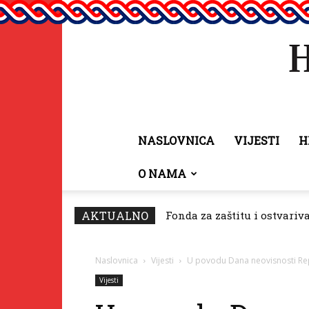
NASLOVNICA
VIJESTI
H
O NAMA
AKTUALNO
Fonda za zaštitu i ostvariv
Naslovnica
Vijesti
U povodu Dana neovisnosti Re
Vijesti