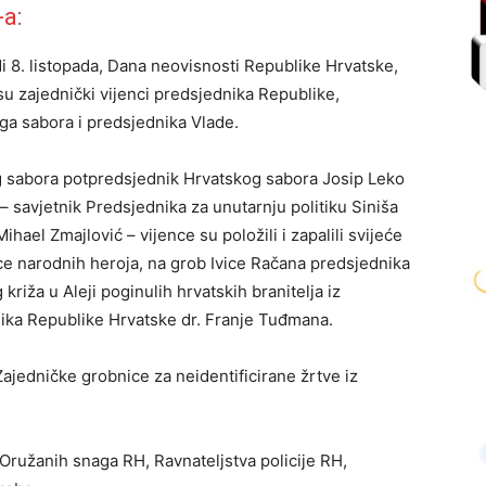
-a
:
di 8. listopada, Dana neovisnosti Republike Hrvatske,
u zajednički vijenci predsjednika Republike,
ga sabora i predsjednika Vlade.
g sabora potpredsjednik Hrvatskog sabora Josip Leko
 – savjetnik Predsjednika za unutarnju politiku Siniša
Mihael Zmajlović – vijence su položili i zapalili svijeće
ce narodnih heroja, na grob Ivice Račana predsjednika
riža u Aleji poginulih hrvatskih branitelja iz
ika Republike Hrvatske dr. Franje Tuđmana.
Zajedničke grobnice za neidentificirane žrtve iz
 Oružanih snaga RH, Ravnateljstva policije RH,