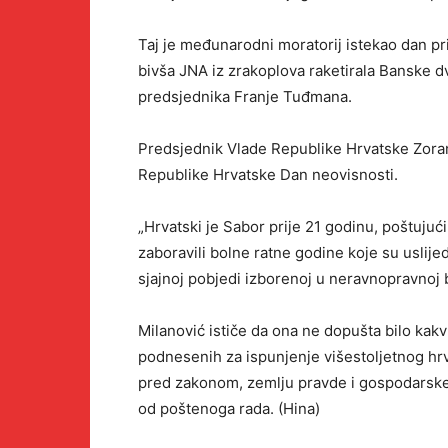
Taj je međunarodni moratorij istekao dan p
bivša JNA iz zrakoplova raketirala Banske d
predsjednika Franje Tuđmana.
Predsjednik Vlade Republike Hrvatske Zoran
Republike Hrvatske Dan neovisnosti.
„Hrvatski je Sabor prije 21 godinu, poštujuć
zaboravili bolne ratne godine koje su uslijed
sjajnoj pobjedi izborenoj u neravnopravnoj bo
Milanović ističe da ona ne dopušta bilo kak
podnesenih za ispunjenje višestoljetnog hrv
pred zakonom, zemlju pravde i gospodarske st
od poštenoga rada. (Hina)