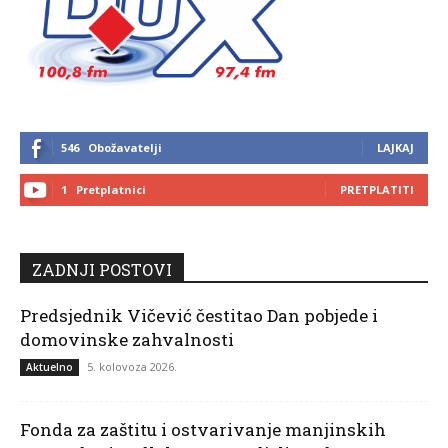
546
Obožavatelji
LAJKAJ
1
Pretplatnici
PRETPLATITI
ZADNJI POSTOVI
Predsjednik Vičević čestitao Dan pobjede i
domovinske zahvalnosti
5. kolovoza 2026.
Aktuelno
Fonda za zaštitu i ostvarivanje manjinskih