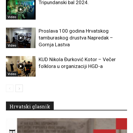
Tripundanski bal 2024.
Video
Proslava 100 godina Hrvatskog
tamburaskog drustva Napredak –
Gornja Lastva
Video
KUD Nikola Đurković Kotor – Večer
folklora u organizaciji HGD-a
Video
Hrvatski glasnik