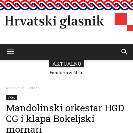
Hrvatski
AKTUALNO
Fonda za zaštitu
i ostvarivanje
manjinskih
glasnik
prava donio
Naslovnica
Video
odluku o
raspodjeli
Video
sredstava za
Mandolinski orkestar HGD
2026.
CG i klapa Bokeljski
mornari