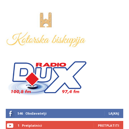
546
Obožavatelji
LAJKAJ
1
Pretplatnici
PRETPLATITI