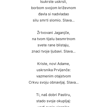
Isukrste uskrsli,
borbom svojom križevnom
đavla si nadvladao
silu smrti slomio. Slava…
Žrtvovani Jaganjče,
na tvom tijelu besmrtnom
svete rane blistaju,
znaci tvoje ljubavi. Slava…
Kriste, novi Adame,
uskrsnika Prvijenče:
vazmenim otajstvom
Crkvu svoju obnavljaj. Slava…
Ti, naš dobri Pastiru,
stado svoje okupljaj: