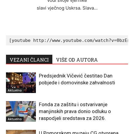
vodi svoje vjernike
slavi vječnog Uskrsa. Slava…
[youtube http://www.youtube.com/watch?v=0bzEne
VEZANI ČLANCI
VIŠE OD AUTORA
Predsjednik Vičević čestitao Dan
pobjede i domovinske zahvalnosti
Aktuelno
Fonda za zaštitu i ostvarivanje
manjinskih prava donio odluku o
raspodjeli sredstava za 2026.
Aktuelno
U Pomorskom muzeju CG otvorena