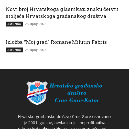
Novi broj Hrvatskoga glasnika:u znaku četvrt
stoljeća Hrvatskoga građanskog društva
25. lipnja 2026.
Aktuelno
Izložba “Moj grad” Romane Milutin Fabris
23. lipnja 2026.
Aktuelno
Hrvatsko građansko društvo Crne Gore osnovano
je 2001. godine, nevladina je i neprofitabilna
udruga koja okuplja Hrvate, sa svrhom očuvanja i