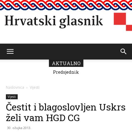
Hrvatski
AKTUALNO
Predsjednik
Fonda za zaštitu
Vičević čestitao
i ostvarivanje
Dan pobjede i
manjinskih
glasnik
domovinske
prava donio
Naslovnica
Vijesti
zahvalnosti
odluku o
raspodjeli
Vijesti
sredstava za
Čestit i blagoslovljen Uskrs
2026.
želi vam HGD CG
30. ožujka 2013.