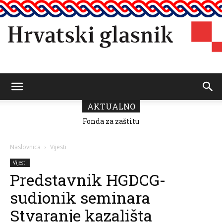
Hrvatski
AKTUALNO
Fonda za zaštitu
i ostvarivanje
manjinskih
glasnik
prava donio
Naslovnica
Vijesti
odluku o
raspodjeli
Vijesti
sredstava za
Predstavnik HGDCG-
2026.
sudionik seminara
Stvaranje kazališta