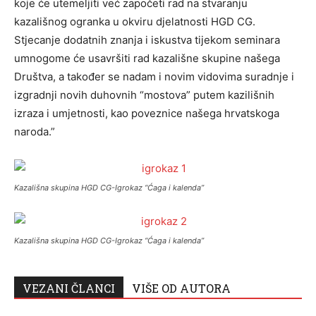
koje će utemeljiti već započeti rad na stvaranju
kazališnog ogranka u okviru djelatnosti HGD CG.
Stjecanje dodatnih znanja i iskustva tijekom seminara
umnogome će usavršiti rad kazališne skupine našega
Društva, a također se nadam i novim vidovima suradnje i
izgradnji novih duhovnih “mostova” putem kazilišnih
izraza i umjetnosti, kao poveznice našega hrvatskoga
naroda.”
Kazališna skupina HGD CG-Igrokaz “Ćaga i kalenda”
Kazališna skupina HGD CG-Igrokaz “Ćaga i kalenda”
VEZANI ČLANCI
VIŠE OD AUTORA