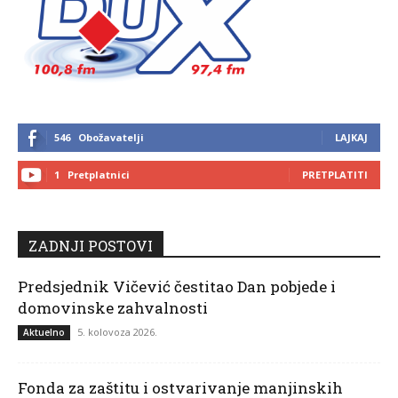
546
Obožavatelji
LAJKAJ
1
Pretplatnici
PRETPLATITI
ZADNJI POSTOVI
Predsjednik Vičević čestitao Dan pobjede i
domovinske zahvalnosti
5. kolovoza 2026.
Aktuelno
Fonda za zaštitu i ostvarivanje manjinskih