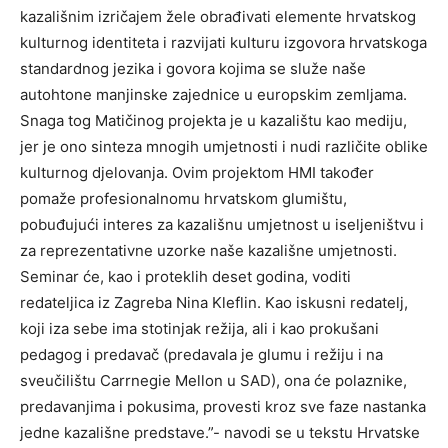
kazališnim izričajem žele obrađivati elemente hrvatskog
kulturnog identiteta i razvijati kulturu izgovora hrvatskoga
standardnog jezika i govora kojima se služe naše
autohtone manjinske zajednice u europskim zemljama.
Snaga tog Matičinog projekta je u kazalištu kao mediju,
jer je ono sinteza mnogih umjetnosti i nudi različite oblike
kulturnog djelovanja. Ovim projektom HMI također
pomaže profesionalnomu hrvatskom glumištu,
pobuđujući interes za kazališnu umjetnost u iseljeništvu i
za reprezentativne uzorke naše kazališne umjetnosti.
Seminar će, kao i proteklih deset godina, voditi
redateljica iz Zagreba Nina Kleflin. Kao iskusni redatelj,
koji iza sebe ima stotinjak režija, ali i kao prokušani
pedagog i predavač (predavala je glumu i režiju i na
sveučilištu Carrnegie Mellon u SAD), ona će polaznike,
predavanjima i pokusima, provesti kroz sve faze nastanka
jedne kazališne predstave.”- navodi se u tekstu Hrvatske