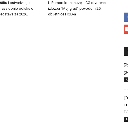
titu i ostvarivanje
U Pomorskom muzeju CG otvorena
prava donio odluku o
izložba “Moj grad” povodom 25.
redstava za 2026.
obljetnice HGD-a
P
p
A
F
m
r
A