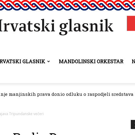
RVATSKI GLASNIK
MANDOLINSKI ORKESTAR
Hrvatski
anje manjinskih prava donio odluku o raspodjeli sredstava 
glasnik
ajava Tripundanske večeri