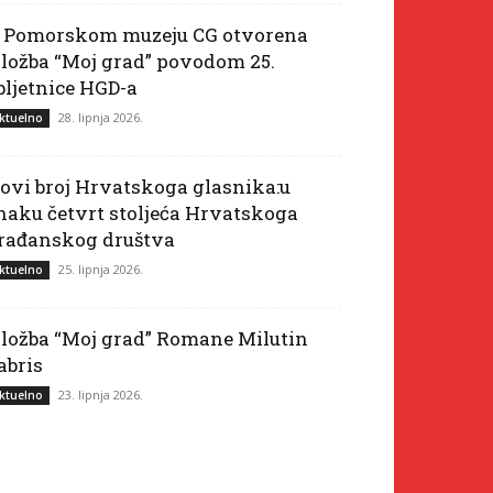
 Pomorskom muzeju CG otvorena
zložba “Moj grad” povodom 25.
bljetnice HGD-a
28. lipnja 2026.
ktuelno
ovi broj Hrvatskoga glasnika:u
naku četvrt stoljeća Hrvatskoga
rađanskog društva
25. lipnja 2026.
ktuelno
zložba “Moj grad” Romane Milutin
abris
23. lipnja 2026.
ktuelno