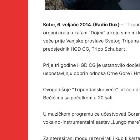
Kotor, 6. veljače 2014. (Radio Dux)
– “Tripu
organizirala u kafani “Dojmi” a koju smo mi 
veče prije Vanjske proslave Svetog Tripuna
predsjednik HGD CG, Tripo Schubert .
Prije tri godine HGD CG je ustanovilo dodje
uspostavljnju dobrih odnosa Crne Gore i Hrv
Ovogodišnje “Tripundansko veče” bit će odr
Bečićima sa početkom u 20 sati.
U muzičkom programu će učestvovati Goran 
vokalno-instrumentalni sastav „Lungo mare” 
Zainteresirani mogu rezervirati i kupiti ka