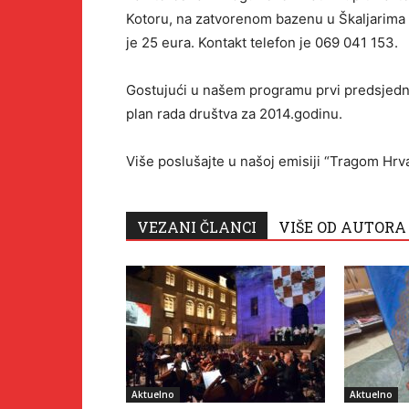
Kotoru, na zatvorenom bazenu u Škaljarima 
je 25 eura. Kontakt telefon je 069 041 153.
Gostujući u našem programu prvi predsjedn
plan rada društva za 2014.godinu.
Više poslušajte u našoj emisiji “Tragom Hrv
VEZANI ČLANCI
VIŠE OD AUTORA
Aktuelno
Aktuelno