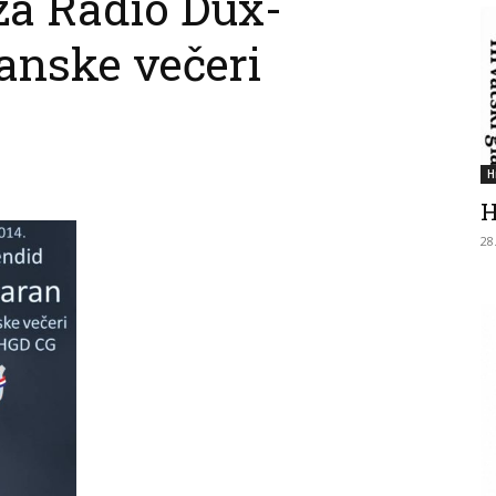
za Radio Dux-
anske večeri
H
H
28