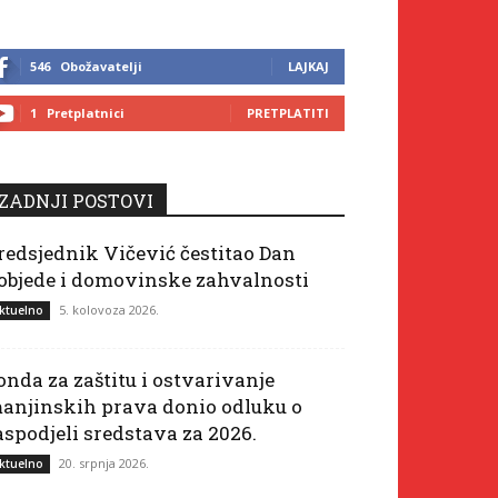
546
Obožavatelji
LAJKAJ
1
Pretplatnici
PRETPLATITI
ZADNJI POSTOVI
redsjednik Vičević čestitao Dan
objede i domovinske zahvalnosti
5. kolovoza 2026.
ktuelno
onda za zaštitu i ostvarivanje
anjinskih prava donio odluku o
aspodjeli sredstava za 2026.
20. srpnja 2026.
ktuelno