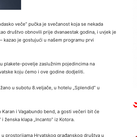
ndasko veče” pučka je svečanost koja se nekada
kao društvo obnovili prije dvanaestak godina, i uvjek je
 – kazao je gostujući u našem programu prvi
lu plakete-povelje zaslužnim pojedincima na
atske koju ćemo i ove godine dodjeliti.
žano u subotu 8.veljače, u hotelu „Splendid” u
Karan i Vagabundo bend, a gosti večeri bit će
i ženska klapa „Incanto” iz Kotora.
rte u prostorijama Hrvatskog građanskog društva u