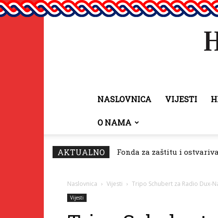
NASLOVNICA
VIJESTI
H
O NAMA
AKTUALNO
Fonda za zaštitu i ostvariv
Naslovnica
Vijesti
Tripo Schubert za Radio Dux-N
Vijesti