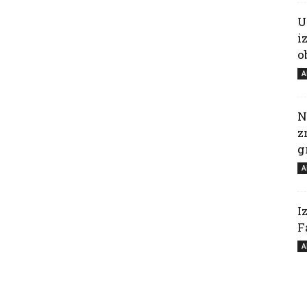
U
i
o
A
N
z
g
A
I
F
A