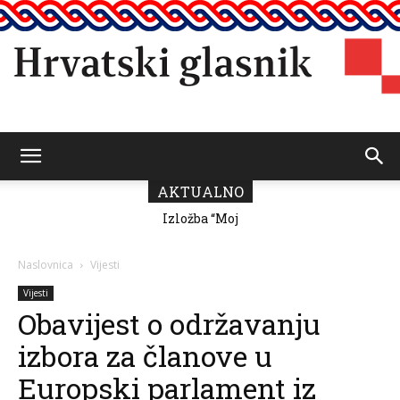
Hrvatski
AKTUALNO
Izložba “Moj
Predsjednik
grad” Romane
Vičević čestitao
Milutin Fabris
Dan pobjede i
glasnik
domovinske
Naslovnica
Vijesti
zahvalnosti
Vijesti
Obavijest o održavanju
izbora za članove u
Europski parlament iz