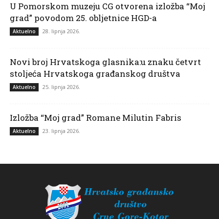
U Pomorskom muzeju CG otvorena izložba “Moj
grad” povodom 25. obljetnice HGD-a
28. lipnja 2026.
Aktuelno
Novi broj Hrvatskoga glasnika:u znaku četvrt
stoljeća Hrvatskoga građanskog društva
25. lipnja 2026.
Aktuelno
Izložba “Moj grad” Romane Milutin Fabris
23. lipnja 2026.
Aktuelno