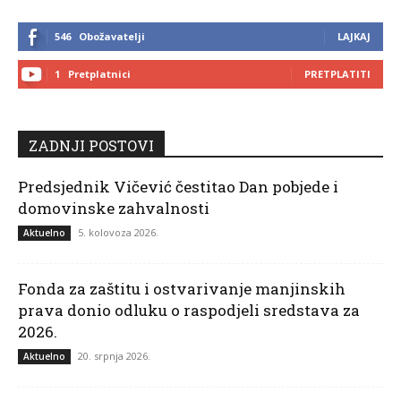
546
Obožavatelji
LAJKAJ
1
Pretplatnici
PRETPLATITI
ZADNJI POSTOVI
Predsjednik Vičević čestitao Dan pobjede i
domovinske zahvalnosti
5. kolovoza 2026.
Aktuelno
Fonda za zaštitu i ostvarivanje manjinskih
prava donio odluku o raspodjeli sredstava za
2026.
20. srpnja 2026.
Aktuelno