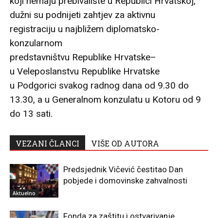
koji nemaju prebivalište u Republici Hrvatskoj,
dužni su podnijeti zahtjev za aktivnu
registraciju u najbližem diplomatsko-
konzularnom
predstavništvu Republike Hrvatske–
u Veleposlanstvu Republike Hrvatske
u Podgorici svakog radnog dana od 9.30 do
13.30, a u Generalnom konzulatu u Kotoru od 9
do 13 sati.
VEZANI ČLANCI
VIŠE OD AUTORA
Predsjednik Vičević čestitao Dan
pobjede i domovinske zahvalnosti
Aktuelno
Fonda za zaštitu i ostvarivanje