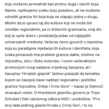
koju možemo promatrati kao prizmu duge i njenih boja.
Naime, razlikujemo svaku boju posebno, ali ne možemo
odrediti granice tih boja koje se utapaju jedna u drugu.
Mislim da je upravo taj dio kulture koji ne može biti
omeđan regionalnim, pa ni državnim granicama, onaj dio
koji je opće dobro i predstavlja jedan od najljepših
unIverzalnih vrednota. Večeras ćemo govoriti o mjestima
koja su paradigme mješanja tih kultura i identiteta, koja
svaka ponaosob ima problem granice dakle, mislimo na
Vojvodinu, Istru i Boku kotorsku. I ovom večerašnjom
promocijom ovog nadasve vrijednog časopisa, ali i
časopisa “Hrvatski glasnik” želimo pokazati da tematika
kojom se časopisi bave nadilazi regionalne i političke
granice Vojvodine, Srbije i Crne Gore” – kazao je Deković
otvarajući večer. O Hravtskom glasniku govorio je Tripo
Schubert član Upravnog odbora HGD i uredništva. “Prvi
broj tada jedinog glasila Hrvata u Crnoj Gori, i to na