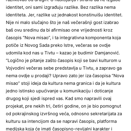
identitet, oni sami izgrađuju razlike. Bez razlika nema
identiteta. Jer, razlike uz jednakost konstinuišu identitet.
Nije ni malo slučajno što je naš večerašnji gost izabrao
baš ovu sredinu da bi afirmisao one vrijednosti kroz
časopis “Nova misao”, i ta integrativna komponenta koja
potiče iz Novog Sada preko Istre, večeras se ovdje
udomila kod nas u Tivtu – kazao je budimir Damjanović.
“Logično je pitanje zašto časopis koji se bavi kulturom u
Vojvodini večeras sebe predstavlja u Tivtu, a zapravo ga
nema ovdje u prodaji? Upravo zato jer iza časopisa “Nova
misao” stoji ideja da kultura nema granica i da je kultura
jedno istinsko upućivanje u komunikaciju i doticanje
drugog koji sjedi ispred vas. Kad smo napravili ovaj
projekat, pre nekih tri, četiri godine, on je bio pomognut
od pokrajinskog izvršnog veća, odnosno sekretarijata za
kulturu sa intencijom da se napravi časopis, platforma
medijska koja će imati časopisno-revijalni karakter i