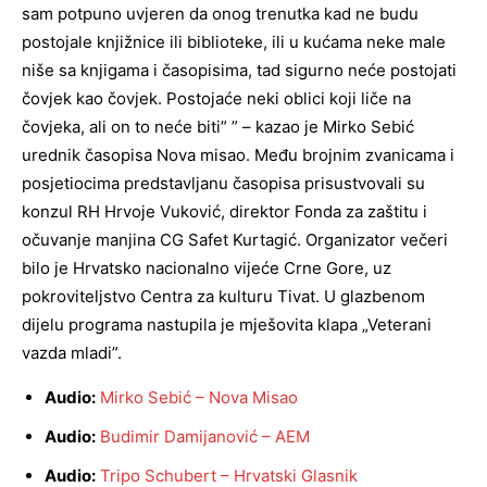
sam potpuno uvjeren da onog trenutka kad ne budu
postojale knjižnice ili biblioteke, ili u kućama neke male
niše sa knjigama i časopisima, tad sigurno neće postojati
čovjek kao čovjek. Postojaće neki oblici koji liče na
čovjeka, ali on to neće biti” ” – kazao je Mirko Sebić
urednik časopisa Nova misao. Među brojnim zvanicama i
posjetiocima predstavljanu časopisa prisustvovali su
konzul RH Hrvoje Vuković, direktor Fonda za zaštitu i
očuvanje manjina CG Safet Kurtagić. Organizator večeri
bilo je Hrvatsko nacionalno vijeće Crne Gore, uz
pokroviteljstvo Centra za kulturu Tivat. U glazbenom
dijelu programa nastupila je mješovita klapa „Veterani
vazda mladi”.
Audio:
Mirko Sebić – Nova Misao
Audio:
Budimir Damijanović – AEM
Audio:
Tripo Schubert – Hrvatski Glasnik