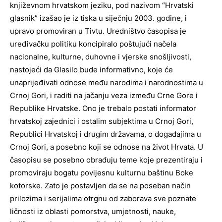
književnom hrvatskom jeziku, pod nazivom “Hrvatski
glasnik” izašao je iz tiska u siječnju 2003. godine, i
upravo promoviran u Tivtu. Uredništvo časopisa je
uređivačku politiku koncipiralo poštujući načela
nacionalne, kulturne, duhovne i vjerske snošljivosti,
nastojeći da Glasilo bude informativno, koje će
unaprijeđivati odnose među narodima i narodnostima u
Crnoj Gori, i raditi na jačanju veza između Crne Gore i
Republike Hrvatske. Ono je trebalo postati informator
hrvatskoj zajednici i ostalim subjektima u Crnoj Gori,
Republici Hrvatskoj i drugim državama, o događajima u
Crnoj Gori, a posebno koji se odnose na život Hrvata. U
časopisu se posebno obrađuju teme koje prezentiraju i
promoviraju bogatu povijesnu kulturnu baštinu Boke
kotorske. Zato je postavljen da se na poseban način
prilozima i serijalima otrgnu od zaborava sve poznate
ličnosti iz oblasti pomorstva, umjetnosti, nauke,