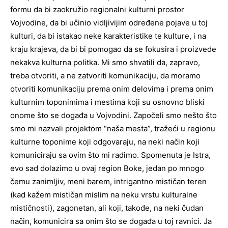
formu da bi zaokružio regionalni kulturni prostor
Vojvodine, da bi učinio vidljivijim određene pojave u toj
kulturi, da bi istakao neke karakteristike te kulture, i na
kraju krajeva, da bi bi pomogao da se fokusira i proizvede
nekakva kulturna politka. Mi smo shvatili da, zapravo,
treba otvoriti, a ne zatvoriti komunikaciju, da moramo
otvoriti komunikaciju prema onim delovima i prema onim
kulturnim toponimima i mestima koji su osnovno bliski
onome što se događa u Vojvodini. Započeli smo nešto što
smo mi nazvali projektom “naša mesta”, tražeći u regionu
kulturne toponime koji odgovaraju, na neki način koji
komuniciraju sa ovim što mi radimo. Spomenuta je Istra,
evo sad dolazimo u ovaj region Boke, jedan po mnogo
čemu zanimljiv, meni barem, intrigantno mističan teren
(kad kažem mističan mislim na neku vrstu kulturalne
mističnosti), zagonetan, ali koji, takođe, na neki čudan
način, komunicira sa onim što se događa u toj ravnici. Ja