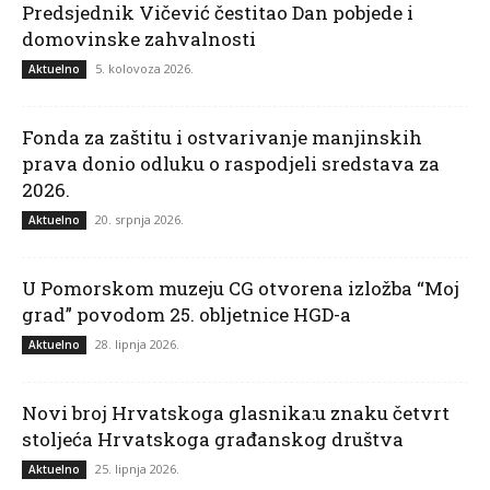
Predsjednik Vičević čestitao Dan pobjede i
domovinske zahvalnosti
5. kolovoza 2026.
Aktuelno
Fonda za zaštitu i ostvarivanje manjinskih
prava donio odluku o raspodjeli sredstava za
2026.
20. srpnja 2026.
Aktuelno
U Pomorskom muzeju CG otvorena izložba “Moj
grad” povodom 25. obljetnice HGD-a
28. lipnja 2026.
Aktuelno
Novi broj Hrvatskoga glasnika:u znaku četvrt
stoljeća Hrvatskoga građanskog društva
25. lipnja 2026.
Aktuelno