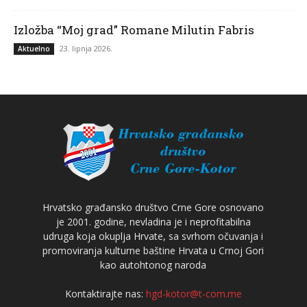
Izložba “Moj grad” Romane Milutin Fabris
23. lipnja 2026.
Aktuelno
Hrvatsko građansko društvo Crne Gore osnovano
je 2001. godine, nevladina je i neprofitabilna
udruga koja okuplja Hrvate, sa svrhom očuvanja i
promoviranja kulturne baštine Hrvata u Crnoj Gori
kao autohtonog naroda
Kontaktirajte nas:
hgd-kotor@t-com.me