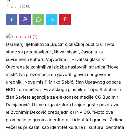
1. svibnja 2014.
U Galeriji ljetnjikovca „Buća” čitalačkoj publici u Tivtu
sinoć su predstavljeni „Nova misao”, časopis za
suvremenu kulturu Vojvodine i „Hrvatski glasnik”.
Otvorena je zanimljiva izložba naslovnih stranica “Nove
misli”. Na prezentaciji su govorili glavni i odgovorni
urednik „Nove misli” Mirko Sebić, član Upravnog odbora
HGD i uredništva „Hrvatskoga glasnika” Tripo Schubert i
član Savjeta agencije za elektonske medije CG Budimir
Damjanović. U ime organizatora brojne goste pozdravio
je Zvonimir Deković predsjednik HNV CG. “Moto ove
promocije je granica identiteta ili identitet granica. Želimo
večeras prikazati kao identitet kulture ili kulturu identiteta