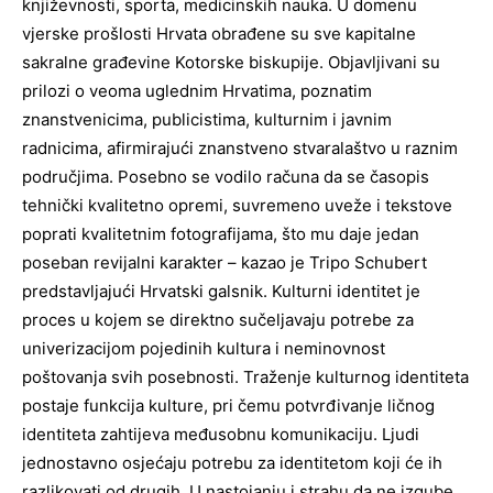
književnosti, sporta, medicinskih nauka. U domenu
vjerske prošlosti Hrvata obrađene su sve kapitalne
sakralne građevine Kotorske biskupije. Objavljivani su
prilozi o veoma uglednim Hrvatima, poznatim
znanstvenicima, publicistima, kulturnim i javnim
radnicima, afirmirajući znanstveno stvaralaštvo u raznim
područjima. Posebno se vodilo računa da se časopis
tehnički kvalitetno opremi, suvremeno uveže i tekstove
poprati kvalitetnim fotografijama, što mu daje jedan
poseban revijalni karakter – kazao je Tripo Schubert
predstavljajući Hrvatski galsnik. Kulturni identitet je
proces u kojem se direktno sučeljavaju potrebe za
univerizacijom pojedinih kultura i neminovnost
poštovanja svih posebnosti. Traženje kulturnog identiteta
postaje funkcija kulture, pri čemu potvrđivanje ličnog
identiteta zahtijeva međusobnu komunikaciju. Ljudi
jednostavno osjećaju potrebu za identitetom koji će ih
razlikovati od drugih. U nastojanju i strahu da ne izgube