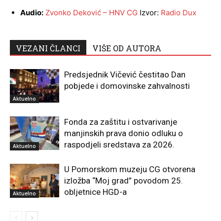
Audio:
Zvonko Deković – HNV CG
Izvor:
Radio Dux
VEZANI ČLANCI
VIŠE OD AUTORA
Predsjednik Vičević čestitao Dan
pobjede i domovinske zahvalnosti
Aktuelno
Fonda za zaštitu i ostvarivanje
manjinskih prava donio odluku o
raspodjeli sredstava za 2026.
Aktuelno
U Pomorskom muzeju CG otvorena
izložba “Moj grad” povodom 25.
obljetnice HGD-a
Aktuelno