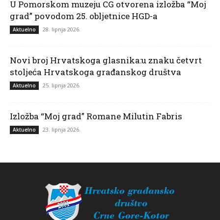
U Pomorskom muzeju CG otvorena izložba “Moj
grad” povodom 25. obljetnice HGD-a
28. lipnja 2026.
Aktuelno
Novi broj Hrvatskoga glasnika:u znaku četvrt
stoljeća Hrvatskoga građanskog društva
25. lipnja 2026.
Aktuelno
Izložba “Moj grad” Romane Milutin Fabris
23. lipnja 2026.
Aktuelno