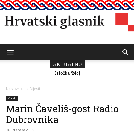
Hrvatski
AKTUALNO
Izložba “Moj
grad” Romane
Milutin Fabris
glasnik
Naslovnica
Vijesti
Vijesti
Marin Čaveliš-gost Radio
Dubrovnika
8. listopada 2014.