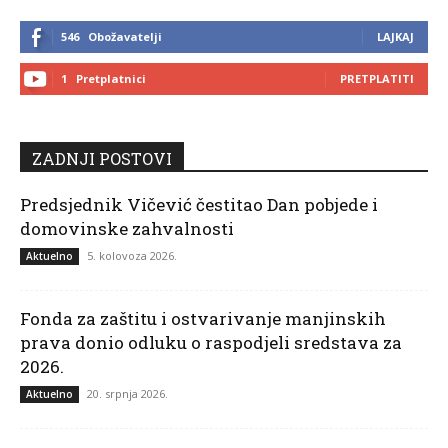
546
Obožavatelji
LAJKAJ
1
Pretplatnici
PRETPLATITI
ZADNJI POSTOVI
Predsjednik Vičević čestitao Dan pobjede i
domovinske zahvalnosti
5. kolovoza 2026.
Aktuelno
Fonda za zaštitu i ostvarivanje manjinskih
prava donio odluku o raspodjeli sredstava za
2026.
20. srpnja 2026.
Aktuelno