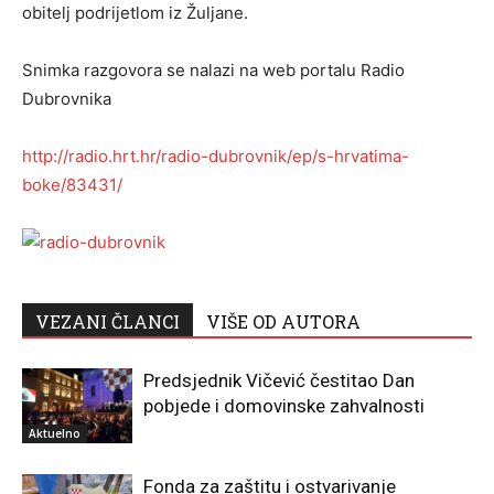
obitelj podrijetlom iz Žuljane.
Snimka razgovora se nalazi na web portalu Radio
Dubrovnika
http://radio.hrt.hr/radio-dubrovnik/ep/s-hrvatima-
boke/83431/
VEZANI ČLANCI
VIŠE OD AUTORA
Predsjednik Vičević čestitao Dan
pobjede i domovinske zahvalnosti
Aktuelno
Fonda za zaštitu i ostvarivanje