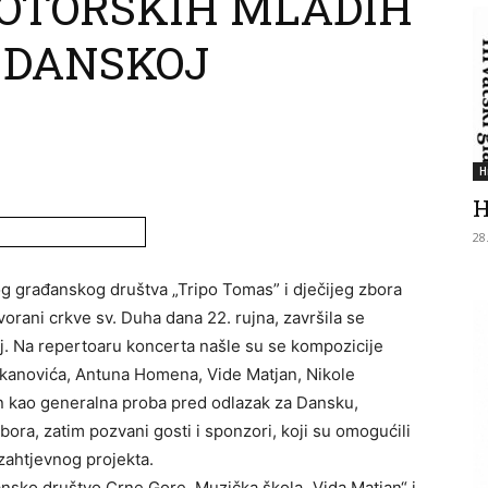
OTORSKIH MLADIH
 DANSKOJ
H
H
28
 građanskog društva „Tripo Tomas” i dječijeg zbora
orani crkve sv. Duha dana 22. rujna, završila se
. Na repertoaru koncerta našle su se kompozicije
rkanovića, Antuna Homena, Vide Matjan, Nikole
n kao generalna proba pred odlazak za Dansku,
zbora, zatim pozvani gosti i sponzori, koji su omogućili
 zahtjevnog projekta.
ansko društvo Crne Gore, Muzička škola „Vida Matjan“ i