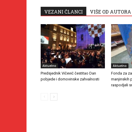
VEZANI ČLANCI
VIŠE OD AUTORA
Aktuelno
Aktuelno
Predsjednik Vičević čestitao Dan
Fonda za zaš
pobjede i domovinske zahvalnosti
manjinskih 
raspodjeli s