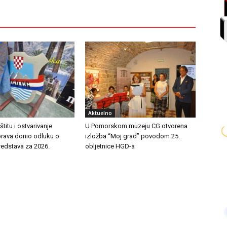
Aktuelno
titu i ostvarivanje
U Pomorskom muzeju CG otvorena
prava donio odluku o
izložba “Moj grad” povodom 25.
redstava za 2026.
obljetnice HGD-a