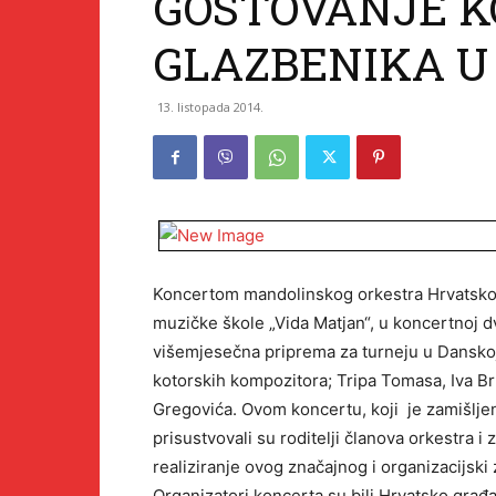
GOSTOVANJE K
GLAZBENIKA U
13. listopada 2014.
Koncertom mandolinskog orkestra Hrvatskog
muzičke škole „Vida Matjan“, u koncertnoj dv
višemjesečna priprema za turneju u Danskoj
kotorskih kompozitora; Tripa Tomasa, Iva B
Gregovića. Ovom koncertu, koji je zamišlje
prisustvovali su roditelji članova orkestra i 
realiziranje ovog značajnog i organizacijski
Organizatori koncerta su bili Hrvatsko građ