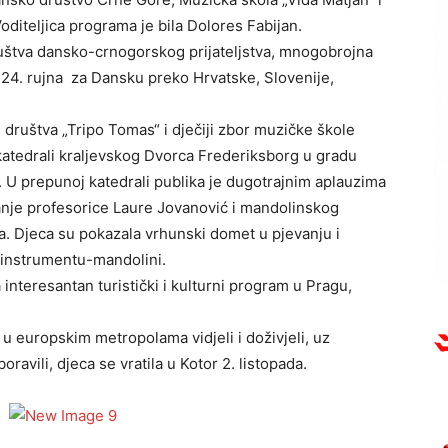
diteljica programa je bila Dolores Fabijan.
uštva dansko-crnogorskog prijateljstva, mnogobrojna
 24. rujna za Dansku preko Hrvatske, Slovenije,
društva „Tripo Tomas“ i dječiji zbor muzičke škole
 katedrali kraljevskog Dvorca Frederiksborg u gradu
. U prepunoj katedrali publika je dugotrajnim aplauzima
vanje profesorice Laure Jovanović i mandolinskog
a. Djeca su pokazala vrhunski domet u pjevanju i
instrumentu-mandolini.
nteresantan turistički i kulturni program u Pragu,
 u europskim metropolama vidjeli i doživjeli, uz
ravili, djeca se vratila u Kotor 2. listopada.