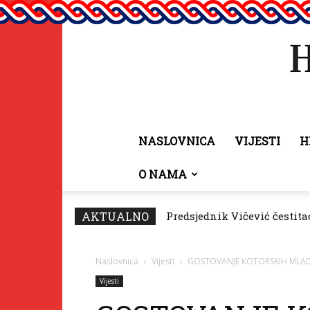
NASLOVNICA
VIJESTI
H
O NAMA
AKTUALNO
Predsjednik Vičević čestit
Fonda za zaštitu i ostva
Naslovnica
Vijesti
GOSTOVANJE KOTORSKIH MLAD
Vijesti