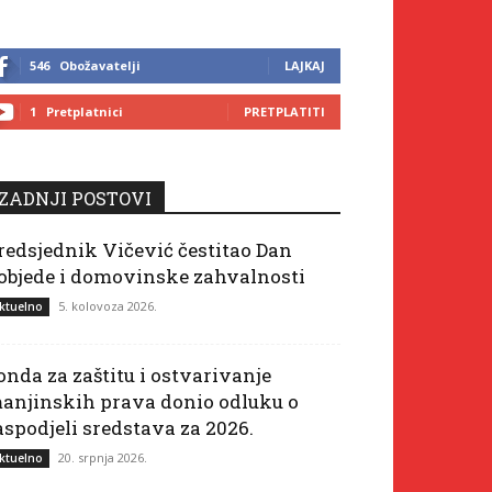
546
Obožavatelji
LAJKAJ
1
Pretplatnici
PRETPLATITI
ZADNJI POSTOVI
redsjednik Vičević čestitao Dan
objede i domovinske zahvalnosti
5. kolovoza 2026.
ktuelno
onda za zaštitu i ostvarivanje
anjinskih prava donio odluku o
aspodjeli sredstava za 2026.
20. srpnja 2026.
ktuelno