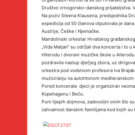
Društvo crnogorsko-danskog prijateljstva. Vo
Na poziv Steena Klausena, predsjednika Dr
expedicija od 50 članova otputovala je dana
Austrije, Češke i Njemačke.
Mandolinski orkestar Hrvatskog građanskog 
„Vida Matjan“ su održali dva koncerta i to u
Hilerodu i dvorani muzičke škole u Allerodu
pozdravila nastup dječjeg zbora, uz dirigo
orkestra pod vodstvom profesora Iva Brajak
muziciranju na autohtonom mediteranskom 
Pored koncerata djeci je organiziran veoma i
Kopehagenu i Beču.
Puni lijepih dojmova, zadovoljni onim što su
zahvalnost danskim familijama kod kojih su bo