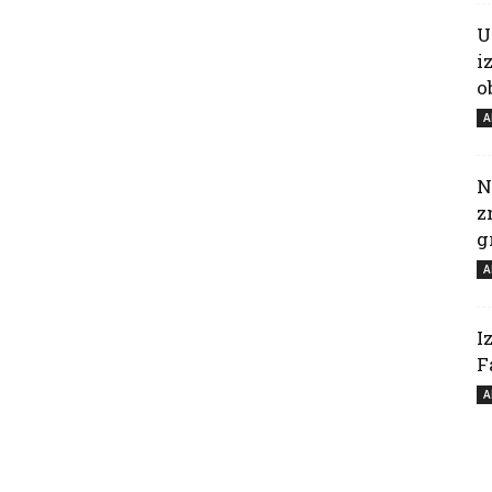
U
i
o
A
N
z
g
A
I
F
A