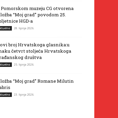
 Pomorskom muzeju CG otvorena
zložba “Moj grad” povodom 25.
bljetnice HGD-a
28. lipnja 2026.
ktuelno
ovi broj Hrvatskoga glasnika:u
naku četvrt stoljeća Hrvatskoga
rađanskog društva
25. lipnja 2026.
ktuelno
zložba “Moj grad” Romane Milutin
abris
23. lipnja 2026.
ktuelno