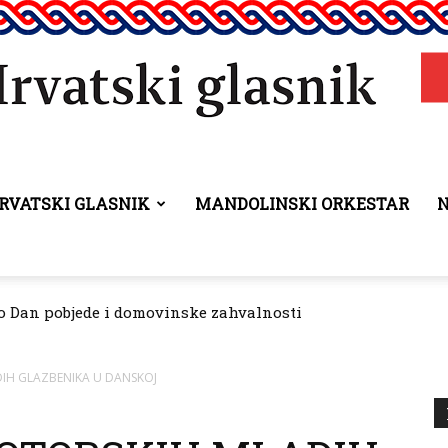
RVATSKI GLASNIK
MANDOLINSKI ORKESTAR
Hrvatski
ao Dan pobjede i domovinske zahvalnosti
rivanje manjinskih prava donio odluku o raspodjeli sredstav
glasnik
IH GLAZBENIKA U DANSKOJ