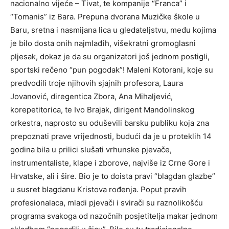
nacionalno vijeće – Tivat, te kompanije “Franca” i
“Tomanis” iz Bara. Prepuna dvorana Muzičke škole u
Baru, sretna i nasmijana lica u gledateljstvu, među kojima
je bilo dosta onih najmlađih, višekratni gromoglasni
pljesak, dokaz je da su organizatori još jednom postigli,
sportski rečeno “pun pogodak”! Maleni Kotorani, koje su
predvodili troje njihovih sjajnih profesora, Laura
Jovanović, diregentica Zbora, Ana Mihaljević,
korepetitorica, te Ivo Brajak, dirigent Mandolinskog
orkestra, naprosto su oduševili barsku publiku koja zna
prepoznati prave vrijednosti, budući da je u proteklih 14
godina bila u prilici slušati vrhunske pjevače,
instrumentaliste, klape i zborove, najviše iz Crne Gore i
Hrvatske, ali i šire. Bio je to doista pravi “blagdan glazbe”
u susret blagdanu Kristova rođenja. Poput pravih
profesionalaca, mladi pjevači i svirači su raznolikošću
programa svakoga od nazočnih posjetitelja makar jednom