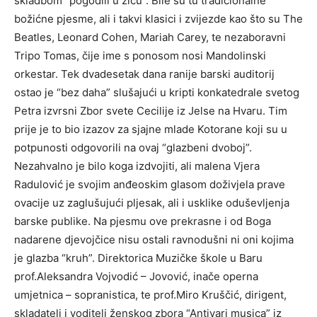
skladbom “pogodili u žicu”. Bile su tu tradicionalne
božićne pjesme, ali i takvi klasici i zvijezde kao što su The
Beatles, Leonard Cohen, Mariah Carey, te nezaboravni
Tripo Tomas, čije ime s ponosom nosi Mandolinski
orkestar. Tek dvadesetak dana ranije barski auditorij
ostao je “bez daha” slušajući u kripti konkatedrale svetog
Petra izvrsni Zbor svete Cecilije iz Jelse na Hvaru. Tim
prije je to bio izazov za sjajne mlade Kotorane koji su u
potpunosti odgovorili na ovaj “glazbeni dvoboj”.
Nezahvalno je bilo koga izdvojiti, ali malena Vjera
Radulović je svojim anđeoskim glasom doživjela prave
ovacije uz zaglušujući pljesak, ali i usklike oduševljenja
barske publike. Na pjesmu ove prekrasne i od Boga
nadarene djevojčice nisu ostali ravnodušni ni oni kojima
je glazba “kruh”. Direktorica Muzičke škole u Baru
prof.Aleksandra Vojvodić – Jovović, inače operna
umjetnica – sopranistica, te prof.Miro Kruščić, dirigent,
skladatelj i voditelj ženskog zbora “Antivari musica” iz