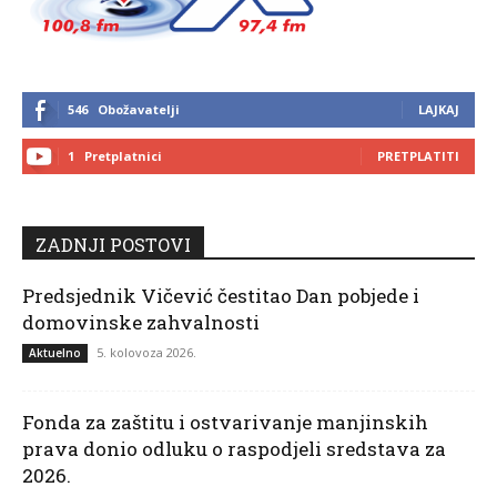
546
Obožavatelji
LAJKAJ
1
Pretplatnici
PRETPLATITI
ZADNJI POSTOVI
Predsjednik Vičević čestitao Dan pobjede i
domovinske zahvalnosti
5. kolovoza 2026.
Aktuelno
Fonda za zaštitu i ostvarivanje manjinskih
prava donio odluku o raspodjeli sredstava za
2026.