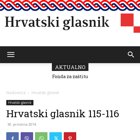
Hrvatski
AKTUALNO
Fonda za zaštitu
i ostvarivanje
manjinskih
glasnik
prava donio
Naslovnica
Hrvatski glasnik
odluku o
raspodjeli
Hrvatski glasnik
sredstava za
Hrvatski glasnik 115-116
2026.
30. prosinca 2014.