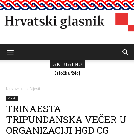
Hrvatski
AKTUALNO
Izložba “Moj
Predsjednik
grad” Romane
Vičević čestitao
Milutin Fabris
Dan pobjede i
glasnik
domovinske
Naslovnica
Vijesti
zahvalnosti
Vijesti
TRINAESTA
TRIPUNDANSKA VEČER U
ORGANIZACIJI HGD CG