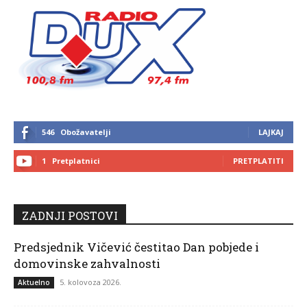
546
Obožavatelji
LAJKAJ
1
Pretplatnici
PRETPLATITI
ZADNJI POSTOVI
Predsjednik Vičević čestitao Dan pobjede i
domovinske zahvalnosti
5. kolovoza 2026.
Aktuelno