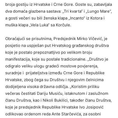
broja gostiju iz Hrvatske i Crne Gore. Goste su, zabavljala
dva domaća glazbena sastava: „Tri kvarta“ i „Lungo Mare“,
a gosti večeri su bili ženska klapa „Incanto“ iz Kotora i
muška klapa „Vela Luka“ sa Korčule.
Obraćajući se prisutnima, Predsjednik Mirko Vičević, je
posjetio na uspješan put Hrvatskog građanskog društva
koje je postalo prepoznatljivo po velikom broju
manifestacija, koje su postale tradicionalne. „Društvo je
odigralo veliku ulogu gradeći mostove povjerenja,
suradnje i prijateljstva između Crne Gore i Republike
Hrvatske, zbog čega su Društvu i njegovim čelnicima
dodijeljena visoka državna odličja. „Koristim priliku
večeras čestitati Dariju Musiću, istaknutom i zaslužnom
članu Društva, kao i Nikoli Bukilici, također članu Društva,
koje je predsjednik Republike Hrvatske Ivo Josipović
odlikovao ordenom reda Ante Starčevića, za osobni