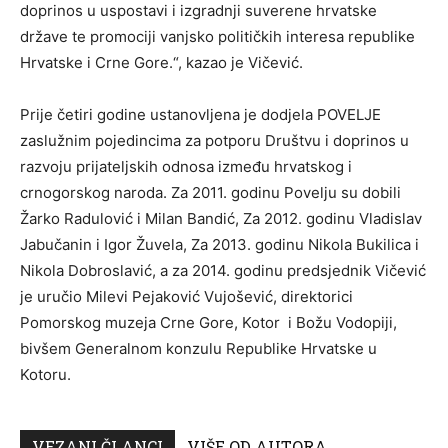
doprinos u uspostavi i izgradnji suverene hrvatske
države te promociji vanjsko političkih interesa republike
Hrvatske i Crne Gore.“, kazao je Vičević.
Prije četiri godine ustanovljena je dodjela POVELJE
zaslužnim pojedincima za potporu Društvu i doprinos u
razvoju prijateljskih odnosa između hrvatskog i
crnogorskog naroda. Za 2011. godinu Povelju su dobili
Žarko Radulović i Milan Bandić, Za 2012. godinu Vladislav
Jabučanin i Igor Žuvela, Za 2013. godinu Nikola Bukilica i
Nikola Dobroslavić, a za 2014. godinu predsjednik Vičević
je uručio Milevi Pejaković Vujošević, direktorici
Pomorskog muzeja Crne Gore, Kotor i Božu Vodopiji,
bivšem Generalnom konzulu Republike Hrvatske u
Kotoru.
VEZANI ČLANCI
VIŠE OD AUTORA