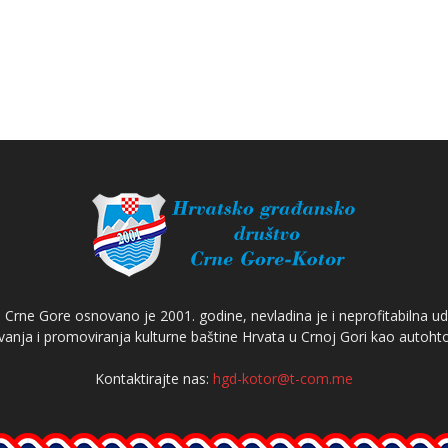
Crne Gore osnovano je 2001. godine, nevladina je i neprofitabilna ud
anja i promoviranja kulturne baštine Hrvata u Crnoj Gori kao autoh
Kontaktirajte nas:
hgd-kotor@t-com.me