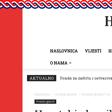
NASLOVNICA
VIJESTI
H
O NAMA
AKTUALNO
Fonda za zaštitu i ostvariv
Naslovnica
Hrvatski glasnik
Hrvatski glasnik 118
Hrvatski glasnik