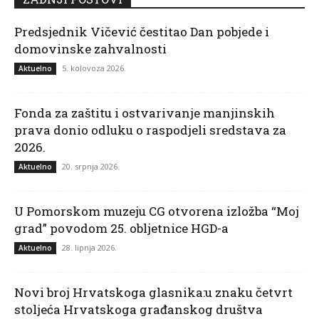
Predsjednik Vičević čestitao Dan pobjede i
domovinske zahvalnosti
5. kolovoza 2026.
Aktuelno
Fonda za zaštitu i ostvarivanje manjinskih
prava donio odluku o raspodjeli sredstava za
2026.
20. srpnja 2026.
Aktuelno
U Pomorskom muzeju CG otvorena izložba “Moj
grad” povodom 25. obljetnice HGD-a
28. lipnja 2026.
Aktuelno
Novi broj Hrvatskoga glasnika:u znaku četvrt
stoljeća Hrvatskoga građanskog društva