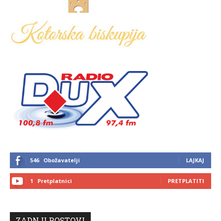
546
Obožavatelji
LAJKAJ
1
Pretplatnici
PRETPLATITI
ZADNJI POSTOVI