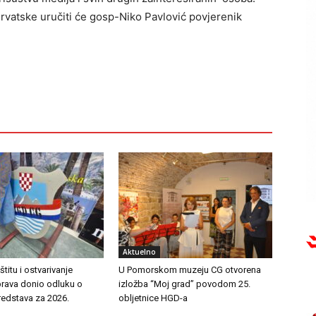
rvatske uručiti će gosp-Niko Pavlović povjerenik
Aktuelno
titu i ostvarivanje
U Pomorskom muzeju CG otvorena
prava donio odluku o
izložba “Moj grad” povodom 25.
redstava za 2026.
obljetnice HGD-a