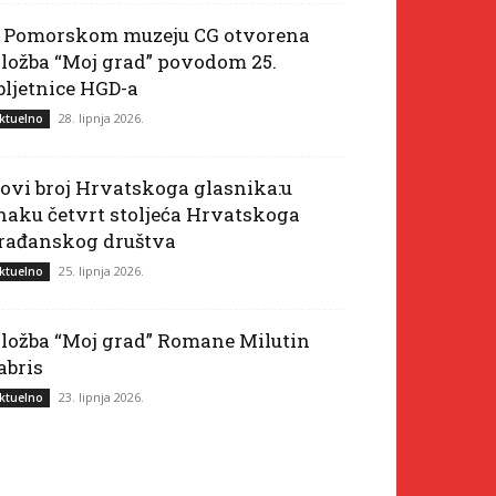
 Pomorskom muzeju CG otvorena
zložba “Moj grad” povodom 25.
bljetnice HGD-a
28. lipnja 2026.
ktuelno
ovi broj Hrvatskoga glasnika:u
naku četvrt stoljeća Hrvatskoga
rađanskog društva
25. lipnja 2026.
ktuelno
zložba “Moj grad” Romane Milutin
abris
23. lipnja 2026.
ktuelno