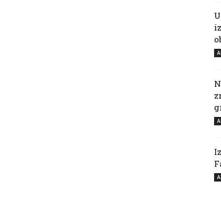
U
i
o
A
N
z
g
A
I
F
A