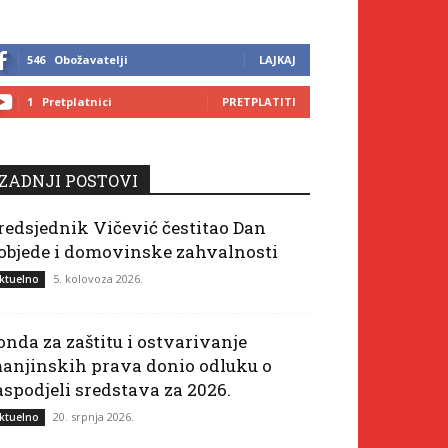
546
Obožavatelji
LAJKAJ
1
Pretplatnici
PRETPLATITI
ZADNJI POSTOVI
redsjednik Vičević čestitao Dan
objede i domovinske zahvalnosti
5. kolovoza 2026.
ktuelno
onda za zaštitu i ostvarivanje
anjinskih prava donio odluku o
aspodjeli sredstava za 2026.
20. srpnja 2026.
ktuelno