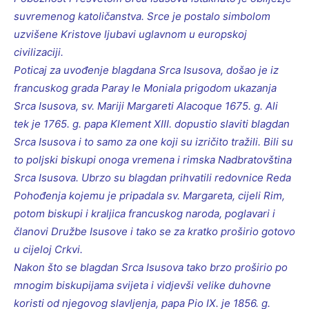
suvremenog katoličanstva. Srce je postalo simbolom
uzvišene Kristove ljubavi uglavnom u europskoj
civilizaciji.
Poticaj za uvođenje blagdana Srca Isusova, došao je iz
francuskog grada Paray le Moniala prigodom ukazanja
Srca Isusova, sv. Mariji Margareti Alacoque 1675. g. Ali
tek je 1765. g. papa Klement XIII. dopustio slaviti blagdan
Srca Isusova i to samo za one koji su izričito tražili. Bili su
to poljski biskupi onoga vremena i rimska Nadbratovština
Srca Isusova. Ubrzo su blagdan prihvatili redovnice Reda
Pohođenja kojemu je pripadala sv. Margareta, cijeli Rim,
potom biskupi i kraljica francuskog naroda, poglavari i
članovi Družbe Isusove i tako se za kratko proširio gotovo
u cijeloj Crkvi.
Nakon što se blagdan Srca Isusova tako brzo proširio po
mnogim biskupijama svijeta i vidjevši velike duhovne
koristi od njegovog slavljenja, papa Pio IX. je 1856. g.