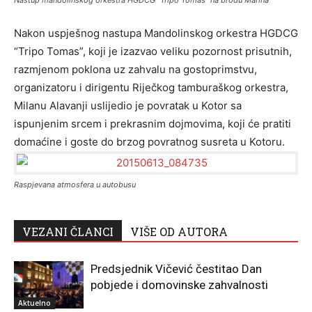
Nastup mandolinskog orkestra HGDCG “Tripo Tomas” na brodu Marina
Nakon uspješnog nastupa Mandolinskog orkestra HGDCG
“Tripo Tomas”, koji je izazvao veliku pozornost prisutnih,
razmjenom poklona uz zahvalu na gostoprimstvu,
organizatoru i dirigentu Riječkog tamburaškog orkestra,
Milanu Alavanji uslijedio je povratak u Kotor sa
ispunjenim srcem i prekrasnim dojmovima, koji će pratiti
domaćine i goste do brzog povratnog susreta u Kotoru.
Raspjevana atmosfera u autobusu
VEZANI ČLANCI
VIŠE OD AUTORA
Predsjednik Vičević čestitao Dan
pobjede i domovinske zahvalnosti
Aktuelno