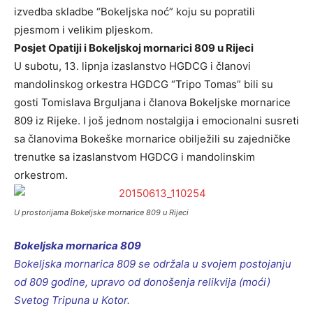
izvedba skladbe “Bokeljska noć” koju su popratili
pjesmom i velikim pljeskom.
Posjet Opatiji i Bokeljskoj mornarici 809 u Rijeci
U subotu, 13. lipnja izaslanstvo HGDCG i članovi
mandolinskog orkestra HGDCG “Tripo Tomas” bili su
gosti Tomislava Brguljana i članova Bokeljske mornarice
809 iz Rijeke. I još jednom nostalgija i emocionalni susreti
sa članovima Bokeške mornarice obilježili su zajedničke
trenutke sa izaslanstvom HGDCG i mandolinskim
orkestrom.
U prostorijama Bokeljske mornarice 809 u Rijeci
Bokeljska mornarica 809
Bokeljska mornarica 809 se održala u svojem postojanju
od 809 godine, upravo od donošenja relikvija (moći)
Svetog Tripuna u Kotor.