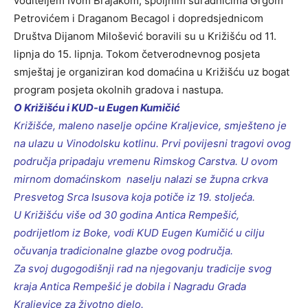
voditeljem Ivom Brajakom, spoljnim suradnicima Grgom
Petrovićem i Draganom Becagol i dopredsjednicom
Društva Dijanom Milošević boravili su u Križišću od 11.
lipnja do 15. lipnja. Tokom četverodnevnog posjeta
smještaj je organiziran kod domaćina u Križišću uz bogat
program posjeta okolnih gradova i nastupa.
O Križišću i KUD-u Eugen Kumičić
Križišće, maleno naselje općine Kraljevice, smješteno je
na ulazu u Vinodolsku kotlinu. Prvi povijesni tragovi ovog
područja pripadaju vremenu Rimskog Carstva. U ovom
mirnom domaćinskom naselju nalazi se župna crkva
Presvetog Srca Isusova koja potiče iz 19. stoljeća.
U Križišću više od 30 godina Antica Rempešić,
podrijetlom iz Boke, vodi KUD Eugen Kumičić u cilju
očuvanja tradicionalne glazbe ovog područja.
Za svoj dugogodišnji rad na njegovanju tradicije svog
kraja Antica Rempešić je dobila i Nagradu Grada
Kraljevice za životno djelo.