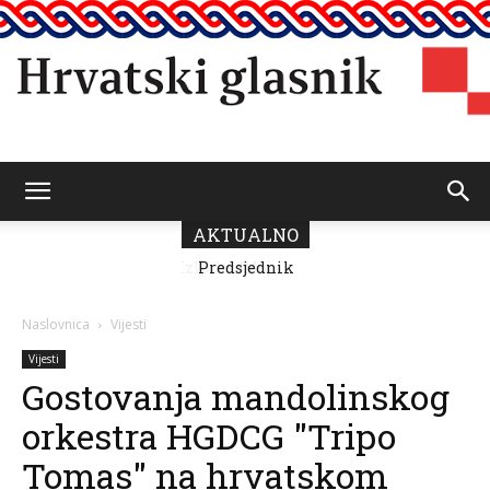
Hrvatski
AKTUALNO
Predsjednik
Vičević čestitao
Dan pobjede i
glasnik
domovinske
Naslovnica
Vijesti
zahvalnosti
Vijesti
Gostovanja mandolinskog
orkestra HGDCG "Tripo
Tomas" na hrvatskom