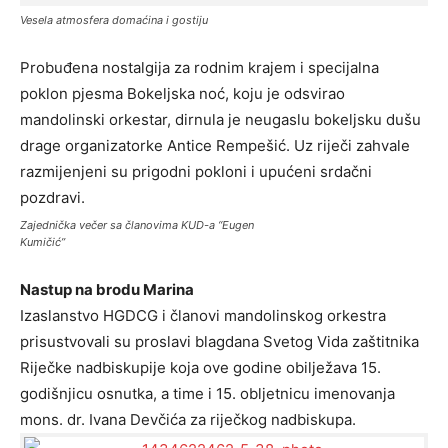
Vesela atmosfera domaćina i gostiju
Probuđena nostalgija za rodnim krajem i specijalna
poklon pjesma Bokeljska noć, koju je odsvirao
mandolinski orkestar, dirnula je neugaslu bokeljsku dušu
drage organizatorke Antice Rempešić. Uz riječi zahvale
razmijenjeni su prigodni pokloni i upućeni srdačni
pozdravi.
Zajednička večer sa članovima KUD-a “Eugen
Kumičić”
Nastup na brodu Marina
Izaslanstvo HGDCG i članovi mandolinskog orkestra
prisustvovali su proslavi blagdana Svetog Vida zaštitnika
Riječke nadbiskupije koja ove godine obilježava 15.
godišnjicu osnutka, a time i 15. obljetnicu imenovanja
mons. dr. Ivana Devčića za riječkog nadbiskupa.