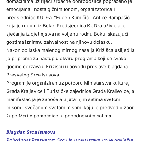
domaćinima uz riječi srdačne dobrodošlice popraćeno je i
emocijama i nostalgičnim tonom, organizatorice i
predsjednice KUD-a “Eugen Kumičić”, Antice Rampašić
koja je rodom iz Boke. Predsjednica KUD-a oživjela je
sjećanja iz djetinjstva na voljenu rodnu Boku iskazujući
gostima iznimnu zahvalnost na njihovu dolasku.
Nakon obilaska malenog mirnog naselja Križišća uslijedila
je priprema za nastup u okviru programa koji se svake
godine održava u Križišću u povodu proslave blagdana
Presvetog Srca Isusova.
Program je organiziran uz potporu Ministarstva kulture,
Grada Kraljevice i Turističke zajednice Grada Kraljevice, a
manifestacija je započela u jutarnjim satima svetom
misom i svečanom svetom misom, koju je predvodio zbor
župe Marije pomoćnice, u popodnevnim satima.
Blagdan Srca Isusova
Pobožnost Presvetom Srcu Isusovu istaknuto je obilježje