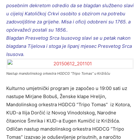
posebnim dekretom odredio da se blagdan službeno slavi
u cijeloj Katoličkoj Crkvi osobito s obzirom na potrebu
zadovoljštine za grijehe. Misa i oficij odobreni su 1765. a
općevažeći postali su 1856..
Blagdan Presvetog Srca Isusovog slavi se u petak nakon
blagdana Tijelova i stoga je lipanj mjesec Presvetog Srca
Isusova.
Nastup mandolinskog orkestra HGDCG “Tripo Tomas” u Križišću
Kulturno umjetnički program je započeo u 19:00 sati uz
nastupe Mirjane Bobuš, Ženske klape Hreljin,
Mandolinskog orkestra HGDCG “Tripo Tomas” iz Kotora,
KUD-a Ilija Dorčić iz Novog Vinodolskog, Narodne
čitaonice Šmrika i KUD-a Eugen Kumičić iz Križišća.
Odličan nastup mandolinskog orkestra HGDCG “Tripo
Tomas” izazvao je oduševljenje prisutnih, a naročito