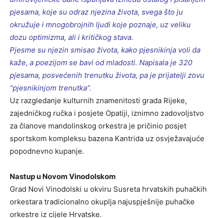
pjesama, koje su odraz njezina života, svega što ju
okružuje i mnogobrojnih ljudi koje poznaje, uz veliku
dozu optimizma, ali i kritičkog stava.
Pjesme su njezin smisao života, kako pjesnikinja voli da
kaže, a poezijom se bavi od mladosti. Napisala je 320
pjesama, posvećenih trenutku života, pa je prijatelji zovu
“pjesnikinjom trenutka”.
Uz razgledanje kulturnih znamenitosti grada Rijeke,
zajedničkog ručka i posjete Opatiji, iznimno zadovoljstvo
za članove mandolinskog orkestra je pričinio posjet
sportskom kompleksu bazena Kantrida uz osvježavajuće
popodnevno kupanje.
Nastup u Novom Vinodolskom
Grad Novi Vinodolski u okviru Susreta hrvatskih puhačkih
orkestara tradicionalno okuplja najuspješnije puhačke
orkestre iz cijele Hrvatske.