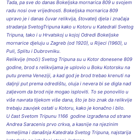
Tada, pa sve do danas Bokeljska mornarica 809 u svojem
radu nosi ove vrijednosti. Bokeljska mornarica 809
upravo je i danas čuvar relikvija, štovatelj djela i značaja
stradanja SvetogTripuna kako u Kotoru u Katedrali Svetog
Tripuna, tako i u Hrvatskoj u kojoj Odredi Bokeljske
mornarice djeluju u Zagreb (od 1920), u Rijeci (1960), u
Puli, Splitu i Dubrovniku.
Relikvije (moći) Svetog Tripuna su u Kotor donesene 809
godine, brod s relikvijama je uplovio u Boku Kotorsku na
putu prema Veneziji, a kad god je brod trebao krenuti na
daljnji put prema odredištu, oluja i nevera bi se digla nad
zaljevom da brod nije mogao isploviti. To se ponovilio u
više navrata tijekom više dana, što je bio znak da relikvije
trebaju zauvjek ostati u Kotoru, kako je konačno i bilo.
U čast Svetom Tripunu 1166 godine izgrađena od strane
Andrea Saracenis prvo crkva, a kasnije na njezinim
temeljima i današnja Katedrala Svetog Tripuna, najstarija