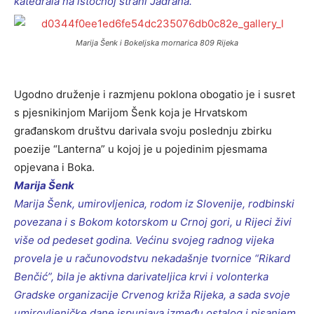
katedrala na istočnoj strani Jadrana.
Marija Šenk i Bokeljska mornarica 809 Rijeka
Ugodno druženje i razmjenu poklona obogatio je i susret
s pjesnikinjom Marijom Šenk koja je Hrvatskom
građanskom društvu darivala svoju poslednju zbirku
poezije “Lanterna” u kojoj je u pojedinim pjesmama
opjevana i Boka.
Marija Šenk
Marija Šenk, umirovljenica, rodom iz Slovenije, rodbinski
povezana i s Bokom kotorskom u Crnoj gori, u Rijeci živi
više od pedeset godina. Većinu svojeg radnog vijeka
provela je u računovodstvu nekadašnje tvornice “Rikard
Benčić”, bila je aktivna darivateljica krvi i volonterka
Gradske organizacije Crvenog križa Rijeka, a sada svoje
umirovljeničke dane ispunjava između ostalog i pisanjem