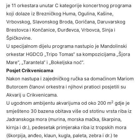
je 11 orkestara unutar C kategorije koncertnog programa
koji dolaze iz Brezničkog Huma, Ogulina, Kašine,
Vrbovskog, Slavonskog Broda, Goričana, Daruvarskog
Brestovca i Končanice, Đurđevca, Vrbovca, Sinja i
Špičkovine.
U specijalnom dijelu programa nastupio je Mandolinski
orkestar HGDCG „Tripo Tomas“ sa kompozicijama „Šjora
Mare“, „Tarantela“ i „Bokeljska noć“.
Posjet Crikvenicama
Nakon nastupa i zajedničkog ručka sa domaćinom Mariom
Butorcem članovi orkestra i njihovi pratioci posjetili su
Akvarij u Crikvenicama.
2
U ugodnom ambijentu akvarijuma od oko 200 m
gdje je
smješteno 30 bazena obitava više od stotinu vrsta riba iz
Jadranskoga mora (murina, morska mačka, škarpina,
kirnja i dr.), pedesetak primjeraka riba iz tropskih mora
(škorpija, anđeo, klaun, kugla, paleta, zebra i dr.) te