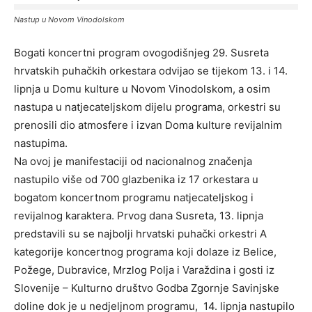
Nastup u Novom Vinodolskom
Bogati koncertni program ovogodišnjeg 29. Susreta
hrvatskih puhačkih orkestara odvijao se tijekom 13. i 14.
lipnja u Domu kulture u Novom Vinodolskom, a osim
nastupa u natjecateljskom dijelu programa, orkestri su
prenosili dio atmosfere i izvan Doma kulture revijalnim
nastupima.
Na ovoj je manifestaciji od nacionalnog značenja
nastupilo više od 700 glazbenika iz 17 orkestara u
bogatom koncertnom programu natjecateljskog i
revijalnog karaktera. Prvog dana Susreta, 13. lipnja
predstavili su se najbolji hrvatski puhački orkestri A
kategorije koncertnog programa koji dolaze iz Belice,
Požege, Dubravice, Mrzlog Polja i Varaždina i gosti iz
Slovenije – Kulturno društvo Godba Zgornje Savinjske
doline dok je u nedjeljnom programu, 14. lipnja nastupilo