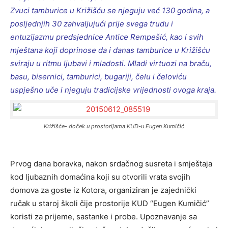
Zvuci tamburice u Križišću se njeguju već 130 godina, a
posljednjih 30 zahvaljujući prije svega trudu i
entuzijazmu predsjednice Antice Rempešić, kao i svih
mještana koji doprinose da i danas tamburice u Križišću
sviraju u ritmu ljubavi i
mladosti. Mladi virtuozi na braču,
basu, bisernici, tamburici, bugariji, čelu i čeloviću
uspješno uče i njeguju tradicijske vrijednosti ovoga kraja.
Križišće- doček u prostorijama KUD-u Eugen Kumičić
Prvog dana boravka, nakon srdačnog susreta i smještaja
kod ljubaznih domaćina koji su otvorili vrata svojih
domova za goste iz Kotora, organiziran je zajednički
ručak u staroj školi čije prostorije KUD “Eugen Kumičić”
koristi za prijeme, sastanke i probe. Upoznavanje sa