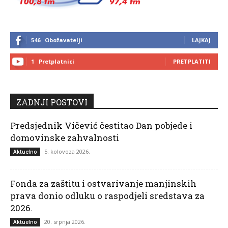
546
Obožavatelji
LAJKAJ
1
Pretplatnici
PRETPLATITI
ZADNJI POSTOVI
Predsjednik Vičević čestitao Dan pobjede i
domovinske zahvalnosti
5. kolovoza 2026.
Aktuelno
Fonda za zaštitu i ostvarivanje manjinskih
prava donio odluku o raspodjeli sredstava za
2026.
20. srpnja 2026.
Aktuelno