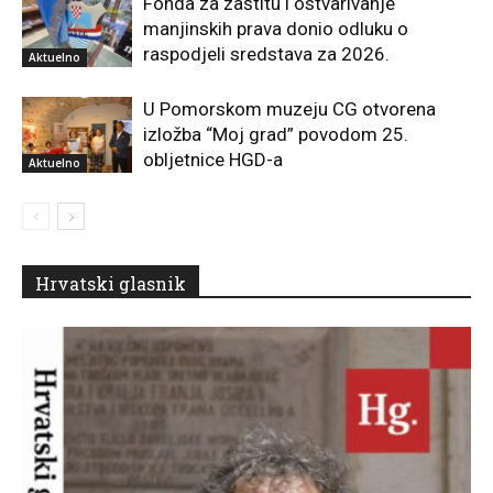
Fonda za zaštitu i ostvarivanje
manjinskih prava donio odluku o
raspodjeli sredstava za 2026.
Aktuelno
U Pomorskom muzeju CG otvorena
izložba “Moj grad” povodom 25.
obljetnice HGD-a
Aktuelno
Hrvatski glasnik