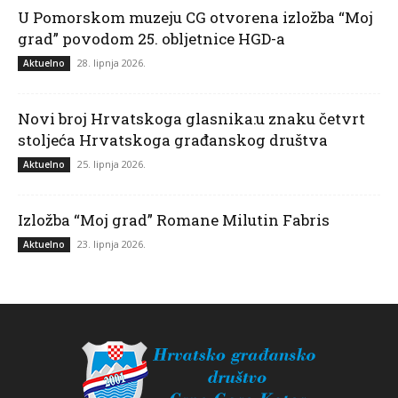
U Pomorskom muzeju CG otvorena izložba “Moj
grad” povodom 25. obljetnice HGD-a
28. lipnja 2026.
Aktuelno
Novi broj Hrvatskoga glasnika:u znaku četvrt
stoljeća Hrvatskoga građanskog društva
25. lipnja 2026.
Aktuelno
Izložba “Moj grad” Romane Milutin Fabris
23. lipnja 2026.
Aktuelno