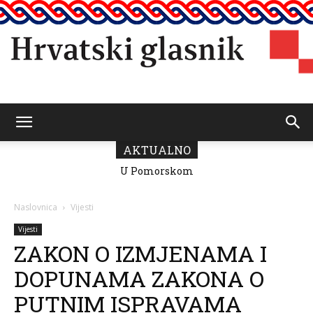
Hrvatski
AKTUALNO
U Pomorskom
muzeju CG
otvorena izložba
glasnik
“Moj grad”
Naslovnica
Vijesti
povodom 25.
obljetnice HGD-
Vijesti
a
ZAKON O IZMJENAMA I
DOPUNAMA ZAKONA O
PUTNIM ISPRAVAMA