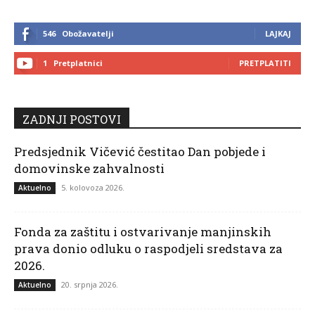
546
Obožavatelji
LAJKAJ
1
Pretplatnici
PRETPLATITI
ZADNJI POSTOVI
Predsjednik Vičević čestitao Dan pobjede i
domovinske zahvalnosti
5. kolovoza 2026.
Aktuelno
Fonda za zaštitu i ostvarivanje manjinskih
prava donio odluku o raspodjeli sredstava za
2026.
20. srpnja 2026.
Aktuelno