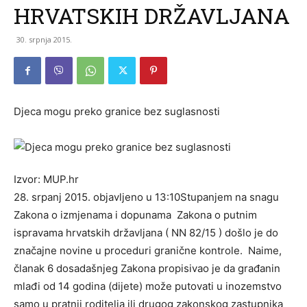
HRVATSKIH DRŽAVLJANA
30. srpnja 2015.
Djeca mogu preko granice bez suglasnosti
Izvor: MUP.hr
28. srpanj 2015. objavljeno u 13:10
Stupanjem na snagu
Zakona o izmjenama i dopunama Zakona o putnim
ispravama hrvatskih državljana ( NN 82/15 ) došlo je do
značajne novine u proceduri granične kontrole. Naime,
članak 6 dosadašnjeg Zakona propisivao je da građanin
mlađi od 14 godina (dijete) može putovati u inozemstvo
samo u pratnji roditelja ili drugog zakonskog zastupnika