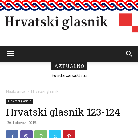
Hrvatski
AKTUALNO
Fonda za zaštitu
i ostvarivanje
manjinskih
glasnik
prava donio
Naslovnica
Hrvatski glasnik
odluku o
raspodjeli
Hrvatski glasnik
sredstava za
Hrvatski glasnik 123-124
2026.
30. kolovoza 2015.