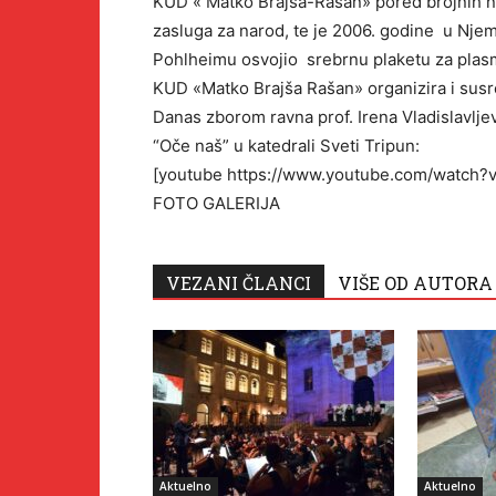
KUD « Matko Brajša-Rašan» pored brojnih na
zasluga za narod, te je 2006. godine u Nj
Pohlheimu osvojio srebrnu plaketu za plasm
KUD «Matko Brajša Rašan» organizira i susr
Danas zborom ravna prof. Irena Vladislavljev
“Oče naš” u katedrali Sveti Tripun:
[youtube https://www.youtube.com/watc
FOTO GALERIJA
VEZANI ČLANCI
VIŠE OD AUTORA
Aktuelno
Aktuelno