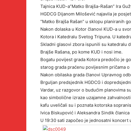
Tajnica KUD-a”Matko Brajša-Rašan” Ira Gužv
HGDCG Dijanom Milošević najavila je posjet
“Matko Brajša Rašan” u sklopu planiranih g
Nakon dolaska u Kotor članovi KUD-a u svo
Kotora i Katedralu Svetog Tripuna. U katedra
Skladni glasovi zbora ispunili su katedral
Brajše Rašana, po kome KUD i nosi ime.
Bogatu povijest grada Kotora predočio je gos
starog grada praćenu povijesnim pričama o
Nakon obilaska grada članovi Upravnog odb
Brguljan predsjednik HGDCG i dopredsjednica
Vardar, uz razgovor o budućim planovima su
kao simbolične izraze uzajamne zahvalnosti 
kafu uveličali su i poznata kotorska soprani
Ivica Biskupović i Aleksandra Sindik članica 
U 19:30 sati započeo je jednosatni koncert 