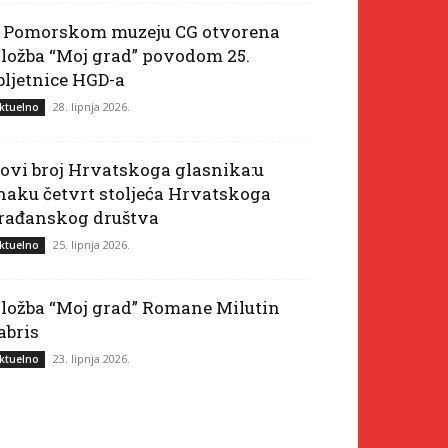
 Pomorskom muzeju CG otvorena
zložba “Moj grad” povodom 25.
bljetnice HGD-a
28. lipnja 2026.
ktuelno
ovi broj Hrvatskoga glasnika:u
naku četvrt stoljeća Hrvatskoga
rađanskog društva
25. lipnja 2026.
ktuelno
zložba “Moj grad” Romane Milutin
abris
23. lipnja 2026.
ktuelno