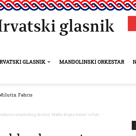
RVATSKI GLASNIK
MANDOLINSKI ORKESTAR
Hrvatski
lutin Fabris
tao Dan pobjede i domovinske zahvalnosti
glasnik
 Kulturno-umjetničkog društva “Matko Brajša-Rašan” iz Pule