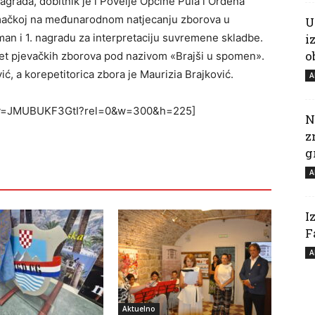
grada, dobitnik je i Povelje Općine Pula i Ordena
emačkoj na međunarodnom natjecanju zborova u
U
an i 1. nagradu za interpretaciju suvremene skladbe.
i
o
et pjevačkih zborova pod nazivom «Brajši u spomen».
ić, a korepetitorica zbora je Maurizia Brajković.
A
h?v=JMUBUKF3GtI?rel=0&w=300&h=225]
N
z
g
A
I
F
A
Aktuelno