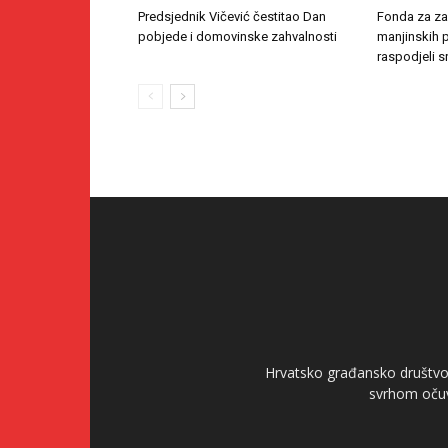
Predsjednik Vičević čestitao Dan
Fonda za zaš
pobjede i domovinske zahvalnosti
manjinskih 
raspodjeli s
Hrvatsko građansko društvo 
svrhom očuv