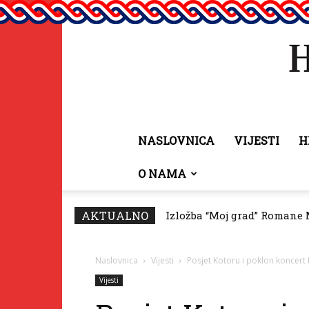
NASLOVNICA
VIJESTI
H
O NAMA
AKTUALNO
Izložba “Moj grad” Romane Mi
Predsjednik Vičević česti
Naslovnica
Vijesti
Posjet Kotoru i poklon koncert
Vijesti