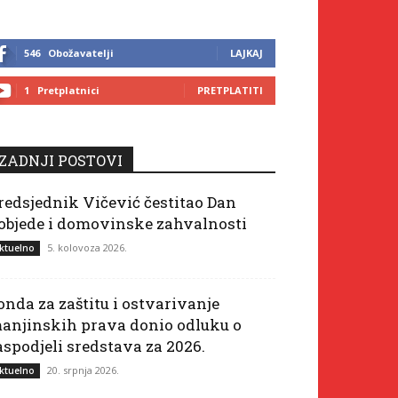
546
Obožavatelji
LAJKAJ
1
Pretplatnici
PRETPLATITI
ZADNJI POSTOVI
redsjednik Vičević čestitao Dan
objede i domovinske zahvalnosti
5. kolovoza 2026.
ktuelno
onda za zaštitu i ostvarivanje
anjinskih prava donio odluku o
aspodjeli sredstava za 2026.
20. srpnja 2026.
ktuelno