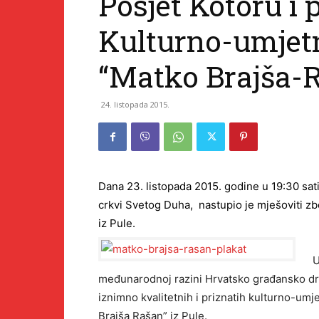
Posjet Kotoru i
Kulturno-umjet
“Matko Brajša-R
24. listopada 2015.
Dana 23. listopada 2015. godine u 19:30 sat
crkvi Svetog Duha, nastupio je mješoviti z
iz Pule.
U
međunarodnoj razini Hrvatsko građansko dru
iznimno kvalitetnih i priznatih kulturno-um
Brajša Rašan” iz Pule.