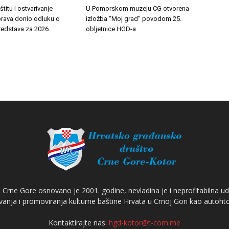
titu i ostvarivanje
U Pomorskom muzeju CG otvorena
prava donio odluku o
izložba “Moj grad” povodom 25.
redstava za 2026.
obljetnice HGD-a
Crne Gore osnovano je 2001. godine, nevladina je i neprofitabilna ud
anja i promoviranja kulturne baštine Hrvata u Crnoj Gori kao autoh
Kontaktirajte nas:
hgd-kotor@t-com.me