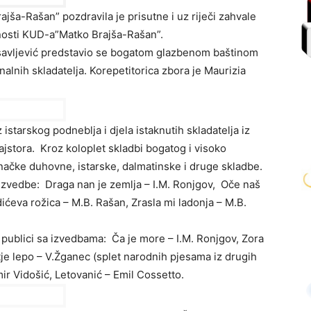
ša-Rašan” pozdravila je prisutne i uz riječi zahvale
atnosti KUD-a”Matko Brajša-Rašan”.
savljević predstavio se bogatom glazbenom baštinom
onalnih skladatelja. Korepetitorica zbora je Maurizia
istarskog podneblja i djela istaknutih skladatelja iz
majstora. Kroz koloplet skladbi bogatog i visoko
rnačke duhovne, istarske, dalmatinske i druge skladbe.
 izvedbe: Draga nan je zemlja – I.M. Ronjgov, Oče naš
ićeva rožica – M.B. Rašan, Zrasla mi ladonja – M.B.
publici sa izvedbama: Ča je more – I.M. Ronjgov, Zora
letje lepo – V.Žganec (splet narodnih pjesama iz drugih
ir Vidošić, Letovanić – Emil Cossetto.