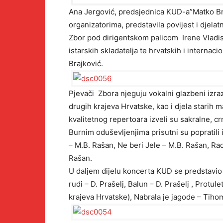
Ana Jergović, predsjednica KUD-a”Matko Braj
organizatorima, predstavila povijest i djel
Zbor pod dirigentskom palicom Irene Vladi
istarskih skladatelja te hrvatskih i internaci
Brajković.
Pjevači Zbora njeguju vokalni glazbeni izraz 
drugih krajeva Hrvatske, kao i djela starih 
kvalitetnog repertoara izveli su sakralne, c
Burnim oduševljenjima prisutni su popratili
– M.B. Rašan, Ne beri Jele – M.B. Rašan, Rad
Rašan.
U daljem dijelu koncerta KUD se predstavio 
rudi – D. Prašelj, Balun – D. Prašelj , Protu
krajeva Hrvatske), Nabrala je jagode – Tihom