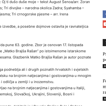
: Oj ti dušo duše moje – tekst August Šenoa/arr. Zoran
s; Tri divojke – narodna okolica Zadra; Syahamba –
esma; Tri crnogorske pjesme – arr. Irena
 izvedbe, a posebne dojmove ostavila je ravnateljica
da pune 63. godine. Zbor je osnovan 17. listopada
ime „Matko Brajša Rašan” po istoimenome istarskome
P
 pjesama. Glazbenik Matko Brajša Rašan je autor poznate
p
A
a podneblja ali i drugih poznatih hrvatskih i svjetskih
Hrvatsku na brojnim natjecanjima i gostovanjima u mnogim
F
 odličja u zemlji i u inozemstvu.
m
ljao na brojnim natjecanjima i gostovanjima u Italiji,
r
emskoj, Slovačkoj, Ukrajini, Sloveniji, Bosni i
A