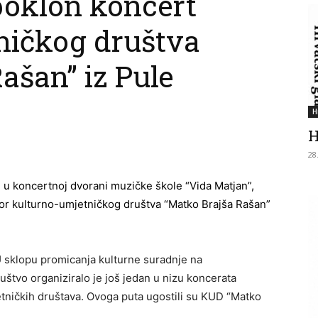
 poklon koncert
ničkog društva
ašan” iz Pule
H
H
28
i u koncertnoj dvorani muzičke škole “Vida Matjan”,
bor kulturno-umjetničkog društva “Matko Brajša Rašan”
 sklopu promicanja kulturne suradnje na
štvo organiziralo je još jedan u nizu koncerata
jetničkih društava. Ovoga puta ugostili su KUD “Matko