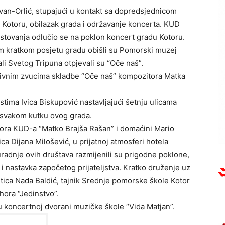
an-Orlić, stupajući u kontakt sa dopredsjednicom
 Kotoru, obilazak grada i održavanje koncerta. KUD
ostovanja odlučio se na poklon koncert gradu Kotoru.
m kratkom posjetu gradu obišli su Pomorski muzej
li Svetog Tripuna otpjevali su “Oče naš”.
u divnim zvucima skladbe “Oče naš” kompozitora Matka
tima Ivica Biskupović nastavljajući šetnju ulicama
 svakom kutku ovog grada.
ora KUD-a “Matko Brajša Rašan” i domaćini Mario
 Dijana Milošević, u prijatnoj atmosferi hotela
radnje ovih društava razmijenili su prigodne poklone,
i nastavka započetog prijateljstva. Kratko druženje uz
stica Nada Baldić, tajnik Srednje pomorske škole Kotor
hora “Jedinstvo”.
u koncertnoj dvorani muzičke škole “Vida Matjan”.