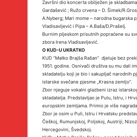
Završni dio koncerta obilježen je skladbama
Gardašević ; Ružo crvena – D. Šimek/R.Gros
A.Nyberg; Mari mome – narodna bugarska pj
Vladisavljević i Pipa – A.Baša/D.Prašelj.
Burnim pljeskom prisutnih popraćene su sve
zbora Irena Vladisavljević.
O KUD-U UKRATKO
KUD “Matko Brajša Rašan” djeluje bez preki
1951. godine. Osnivači društva su mu dali 
skladatelju koji je bio i sakupljač narodnih
istarske svečane pjesme „Krasna zemljo”.
Zbor njeguje vokalni glazbeni izraz istarskog
skladatelja. Predstavljao je Pulu, Istru, i 
europskim zemljama. Primio je više nagrada i
Zbor je osim u Puli, Istru i Hrvatsku predstav
Češkoj, Rumunjskoj, Poljskoj, Austriji, Nizoz
Hercegovini, Švedskoj.