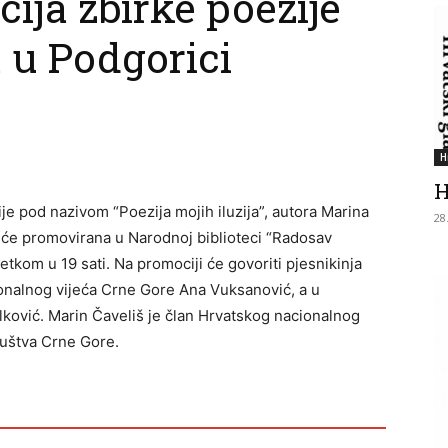
ja zbirke poezije
 u Podgorici
H
H
je pod nazivom “Poezija mojih iluzija”, autora Marina
28
t će promovirana u Narodnoj biblioteci “Radosav
četkom u 19 sati. Na promociji će govoriti pjesnikinja
ionalnog vijeća Crne Gore Ana Vuksanović, a u
Alković. Marin Čaveliš je član Hrvatskog nacionalnog
ruštva Crne Gore.