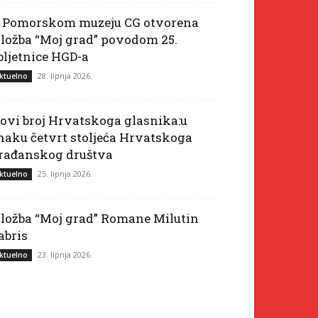
 Pomorskom muzeju CG otvorena
zložba “Moj grad” povodom 25.
bljetnice HGD-a
28. lipnja 2026.
ktuelno
ovi broj Hrvatskoga glasnika:u
naku četvrt stoljeća Hrvatskoga
rađanskog društva
25. lipnja 2026.
ktuelno
zložba “Moj grad” Romane Milutin
abris
23. lipnja 2026.
ktuelno