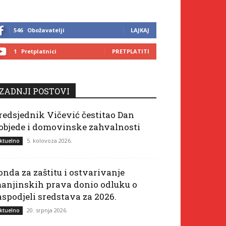
546
Obožavatelji
LAJKAJ
1
Pretplatnici
PRETPLATITI
ZADNJI POSTOVI
redsjednik Vičević čestitao Dan
objede i domovinske zahvalnosti
5. kolovoza 2026.
ktuelno
onda za zaštitu i ostvarivanje
anjinskih prava donio odluku o
aspodjeli sredstava za 2026.
20. srpnja 2026.
ktuelno