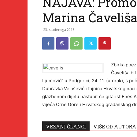
NAJAVA: Promoci
Marina Čaveliša
23. studenoga 2015.
Zbirka poezi
Čaveliša bi
Ljumović” u Podgorici, 24. 11. (utorak), s po
Dubravka Velašević i tajnica Hrvatskog nac
glazbenom dijelu nastupit će gitarist Enes 
vijeća Crne Gore i Hrvatskog građanskog d
VEZANI ČLANCI
VIŠE OD AUTORA