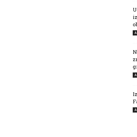
U
i
o
A
N
z
g
A
I
F
A