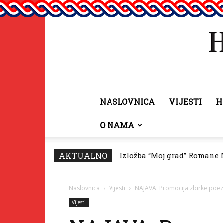
NASLOVNICA
VIJESTI
H
O NAMA
AKTUALNO
Izložba “Moj grad” Romane 
Naslovnica
Vijesti
NAJAVA: Promocija zbirke poezi
Vijesti