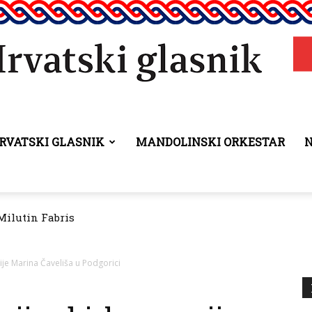
RVATSKI GLASNIK
MANDOLINSKI ORKESTAR
Hrvatski
Milutin Fabris
glasnik
je Marina Čaveliša u Podgorici