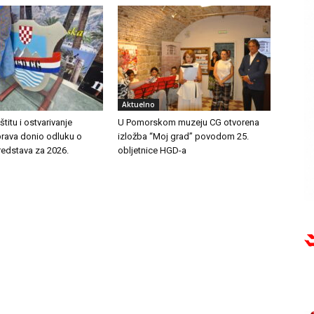
Aktuelno
titu i ostvarivanje
U Pomorskom muzeju CG otvorena
prava donio odluku o
izložba “Moj grad” povodom 25.
redstava za 2026.
obljetnice HGD-a