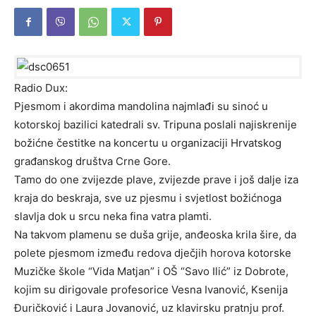
Radio Dux:
Pjesmom i akordima mandolina najmlađi su sinoć u
kotorskoj bazilici katedrali sv. Tripuna poslali najiskrenije
božićne čestitke na koncertu u organizaciji Hrvatskog
građanskog društva Crne Gore.
Tamo do one zvijezde plave, zvijezde prave i još dalje iza
kraja do beskraja, sve uz pjesmu i svjetlost božićnoga
slavlja dok u srcu neka fina vatra plamti.
Na takvom plamenu se duša grije, anđeoska krila šire, da
polete pjesmom između redova dječjih horova kotorske
Muzičke škole “Vida Matjan” i OŠ “Savo Ilić” iz Dobrote,
kojim su dirigovale profesorice Vesna Ivanović, Ksenija
Đuričković i Laura Jovanović, uz klavirsku pratnju prof.