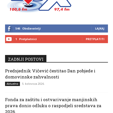
546
Obožavatelji
LAJKAJ
1
Pretplatnici
PRETPLATITI
ZADNJI POSTOVI
Predsjednik Vičević čestitao Dan pobjede i
domovinske zahvalnosti
5. kolovoza 2026.
Aktuelno
Fonda za zaštitu i ostvarivanje manjinskih
prava donio odluku o raspodjeli sredstava za
2026.