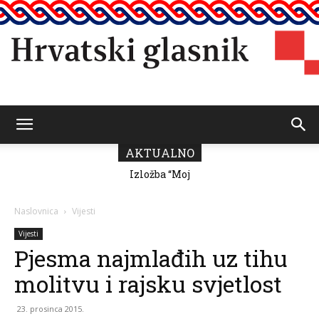
Hrvatski
AKTUALNO
Izložba “Moj
Predsjednik
grad” Romane
Vičević čestitao
Milutin Fabris
Dan pobjede i
glasnik
domovinske
Naslovnica
Vijesti
zahvalnosti
Vijesti
Pjesma najmlađih uz tihu
molitvu i rajsku svjetlost
23. prosinca 2015.