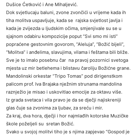
Dušice Ćetković i Ane Mihaljević.
Dok svjetlucaju baluni, zvone zvončići u vrijeme kada ih
tiha molitva uspavljuje, kada se rajska svjetlost javlja i
kada je zvijezda u ljudskim očima, smjenjivale su se u
sjajnom odabiru kompozicije poput “Svi smo mi isti”
popraćene gestovnim govorom, “Aleluja”, “Božić bijeli”,
“Molitva” i anđelima, slavujima, vilama i feštama bili bliže.
Sve je to imalo posebnu čar na pravoj pozornici svetoga
mjesta uz mir betlehema i blistavu čaroliju Božićne grane.
Mandolinski orkestar “Tripo Tomas” pod dirigenstkom
palicom prof. Iva Brajaka nježnim strunama mandolina
raznježio je misao i uskovitlao emocije za oktavu više.
Iz grada svetaca i vila pravo je da se dječji najiskreniji
glas čuje sa zvonima za ljubav, za sreću i mir.
Za kraj, dva hora, dječji i hor najmlađih kotorske Muzičke
škole poželjeli su sretan Božić.
Svako u svojoj molitvi tiho je s njima zapjevao “Gospod je