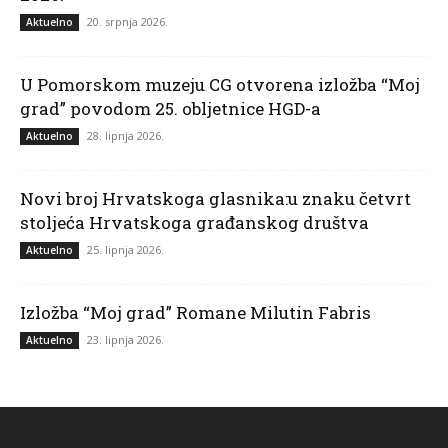
20. srpnja 2026.
Aktuelno
U Pomorskom muzeju CG otvorena izložba “Moj
grad” povodom 25. obljetnice HGD-a
28. lipnja 2026.
Aktuelno
Novi broj Hrvatskoga glasnika:u znaku četvrt
stoljeća Hrvatskoga građanskog društva
25. lipnja 2026.
Aktuelno
Izložba “Moj grad” Romane Milutin Fabris
23. lipnja 2026.
Aktuelno