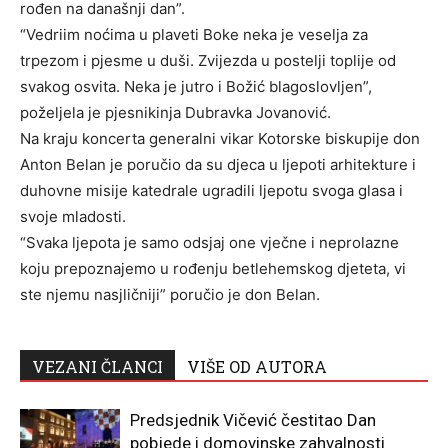
rođen na današnji dan”.
“Vedriim noćima u plaveti Boke neka je veselja za
trpezom i pjesme u duši. Zvijezda u postelji toplije od
svakog osvita. Neka je jutro i Božić blagoslovljen”,
poželjela je pjesnikinja Dubravka Jovanović.
Na kraju koncerta generalni vikar Kotorske biskupije don
Anton Belan je poručio da su djeca u ljepoti arhitekture i
duhovne misije katedrale ugradili ljepotu svoga glasa i
svoje mladosti.
“Svaka ljepota je samo odsjaj one vječne i neprolazne
koju prepoznajemo u rođenju betlehemskog djeteta, vi
ste njemu nasjličniji” poručio je don Belan.
VEZANI ČLANCI
VIŠE OD AUTORA
Predsjednik Vičević čestitao Dan
pobjede i domovinske zahvalnosti