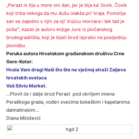
„Perast ni tija u more oni dan, jer je bija ka’ čovik. Čovik
koji triba nekoga da mu dušu olakša pri’ kraja. Pomolija
san se zajedno s njin za nji’ trojicu mornara i tek tad je
poša’“, kazao je autoru knjige Jure iz pločanskog
brodogradilišta, koji je bijeli brod ispratio na posljednju
plovidbu.
Poruka autora Hrvatskom građanskom društvu Crne
Gore-Kotor:
Hvala Vam dragi Naši što šte na vječnoj straži Zaljeva
hrvatskih svetaca
Vaš Silvio Market.
…Plovit će i dalje brod Perast pod okriljem imena
Peraškoga grada, vođen svecima bokeškim i kapetanima
dalmatinskim…
Diana Milošević