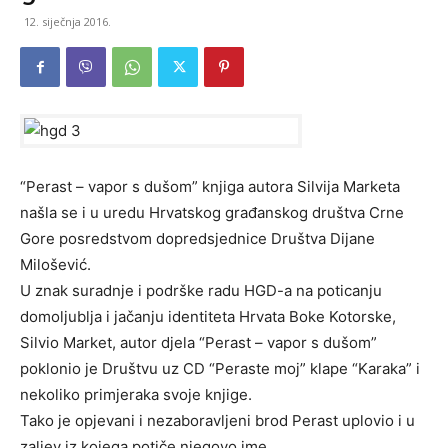
12. siječnja 2016.
“Perast – vapor s dušom” knjiga autora Silvija Marketa
našla se i u uredu Hrvatskog građanskog društva Crne
Gore posredstvom dopredsjednice Društva Dijane
Milošević.
U znak suradnje i podrške radu HGD-a na poticanju
domoljublja i jačanju identiteta Hrvata Boke Kotorske,
Silvio Market, autor djela “Perast – vapor s dušom”
poklonio je Društvu uz CD “Peraste moj” klape “Karaka” i
nekoliko primjeraka svoje knjige.
Tako je opjevani i nezaboravljeni brod Perast uplovio i u
zaljev iz kojega potiče njegovo ime.