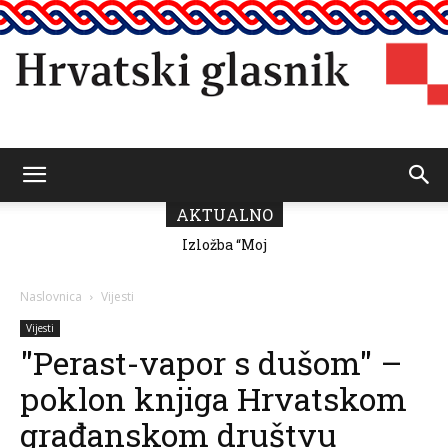
Hrvatski
AKTUALNO
Izložba “Moj
Predsjednik
grad” Romane
Vičević čestitao
Milutin Fabris
Dan pobjede i
glasnik
domovinske
Naslovnica
Vijesti
zahvalnosti
Vijesti
"Perast-vapor s dušom" –
poklon knjiga Hrvatskom
građanskom društvu