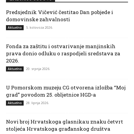
Predsjednik Vičević čestitao Dan pobjede i
domovinske zahvalnosti
5. kolovoza 2026.
Aktuelno
Fonda za zaštitu i ostvarivanje manjinskih
prava donio odluku o raspodjeli sredstava za
2026.
20. srpnja 2026.
Aktuelno
U Pomorskom muzeju CG otvorena izložba “Moj
grad” povodom 25. obljetnice HGD-a
28. lipnja 2026.
Aktuelno
Novi broj Hrvatskoga glasnika:u znaku četvrt
stoljeća Hrvatskoga građanskog društva