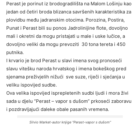
Perast je porinut iz brodogradilišta na Malom Lošinju kao
jedan od četiri broda blizanca savršenih karakteristika za
plovidbu među jadranskim otocima. Porozina, Postira,
Punat i Perast bili su ponos Jadrolinijine flote, dovoljno
mali i okretni da mogu pristajati u male i uske lučice, a
dovoljno veliki da mogu prevoziti 30 tona tereta i 450
putnika.
I krvario je brod Perast u slavi imena svog pronoseći
slavu vitešku naroda hrvatskog i imena bokeškog pred
sjenama preživjelih nižući sve suze, riječi i sjećanja u
veliku ispovijed sudbe.
Ova velika ispovijed isprepletenih sudbi ljudi i mora živi
sada u djelu “Perast – vapor s dušom” prkoseći zaboravu
i pozdravljajući daleke obale pasanih vremena.
Silvio Market-autor knjige “Perast-vapor s dušom”