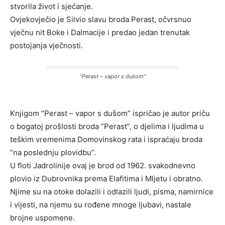
stvorila život i sjećanje.
Ovjekovječio je Silvio slavu broda Perast, očvrsnuo
vječnu nit Boke i Dalmacije i predao jedan trenutak
postojanja vječnosti.
“Perast – vapor s dušom”
Knjigom “Perast – vapor s dušom” ispričao je autor priču
o bogatoj prošlosti broda “Perast”, o djelima i ljudima u
teškim vremenima Domovinskog rata i ispraćaju broda
“na poslednju plovidbu”.
U floti Jadrolinije ovaj je brod od 1962. svakodnevno
plovio iz Dubrovnika prema Elafitima i Mljetu i obratno.
Njime su na otoke dolazili i odlazili ljudi, pisma, namirnice
i vijesti, na njemu su rođene mnoge ljubavi, nastale
brojne uspomene.