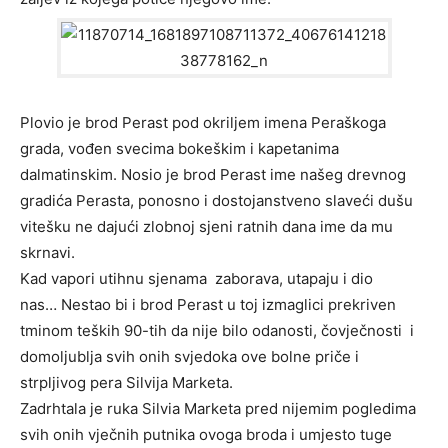
Plovio je brod Perast pod okriljem imena Peraškoga
grada, vođen svecima bokeškim i kapetanima
dalmatinskim. Nosio je brod Perast ime našeg drevnog
gradića Perasta, ponosno i dostojanstveno slaveći dušu
vitešku ne dajući zlobnoj sjeni ratnih dana ime da mu
skrnavi.
Kad vapori utihnu sjenama zaborava, utapaju i dio
nas… Nestao bi i brod Perast u toj izmaglici prekriven
tminom teških 90-tih da nije bilo odanosti, čovječnosti i
domoljublja svih onih svjedoka ove bolne priče i
strpljivog pera Silvija Marketa.
Zadrhtala je ruka Silvia Marketa pred nijemim pogledima
svih onih vječnih putnika ovoga broda i umjesto tuge