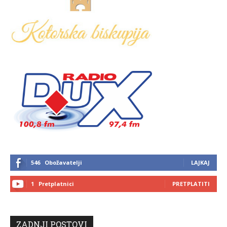
546
Obožavatelji
LAJKAJ
1
Pretplatnici
PRETPLATITI
ZADNJI POSTOVI